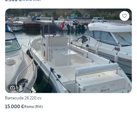
6
Barracuda 28 220 cv
15.000 €
Roma
(
RM
)