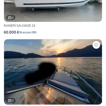
6
RANIERI SAUVAGE 24
60.000 €
Siracusa
(
SR
)
5