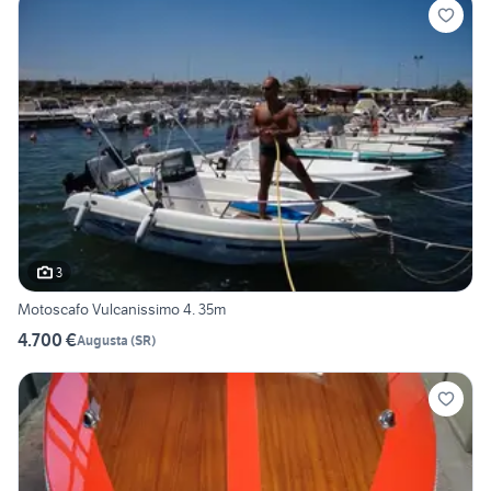
3
Motoscafo Vulcanissimo 4. 35m
4.700 €
Augusta
(
SR
)