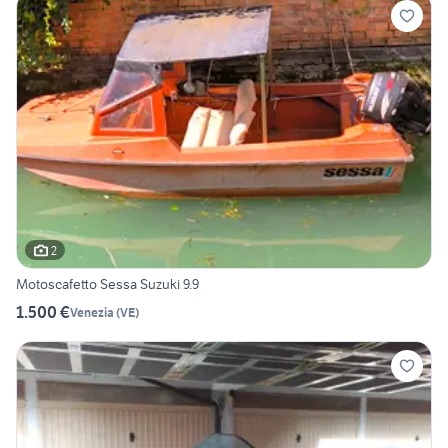
2
Motoscafetto Sessa Suzuki 9.9
1.500 €
Venezia
(
VE
)