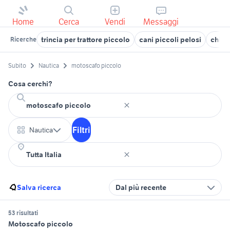
Home
Cerca
Vendi
Messaggi
trincia per trattore piccolo
cani piccoli pelosi
chihu
Ricerche
Subito
Nautica
motoscafo piccolo
Cosa cerchi?
Filtri
Nautica
Salva ricerca
Dal più recente
53 risultati
Motoscafo piccolo