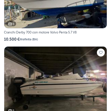
6
Cranchi Derby 700 con motore Volvo Penta 5.7 V8
10.500 €
Molfetta
(
BA
)
5