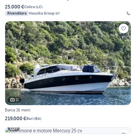
25.000 €
Colico
(
LC
)
Rivenditore
Nausika Group srl
12
Barca 16 metri
219.000 €
Bari
(
BA
)
6