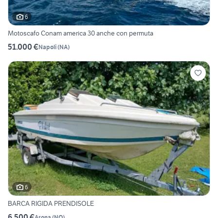
6
Motoscafo Conam america 30 anche con permuta
51.000 €
Napoli
(
NA
)
6
BARCA RIGIDA PRENDISOLE
6.500 €
Arona
(
NO
)