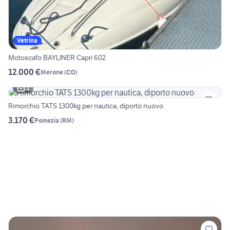
Vetrina
Motoscafo BAYLINER Capri 602
12.000 €
Merone
(
CO
)
4
Rimorchio TATS 1300kg per nautica, diporto nuovo
3.170 €
Pomezia
(
RM
)