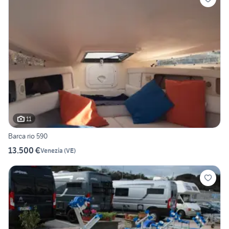
11
Barca rio 590
13.500 €
Venezia
(
VE
)