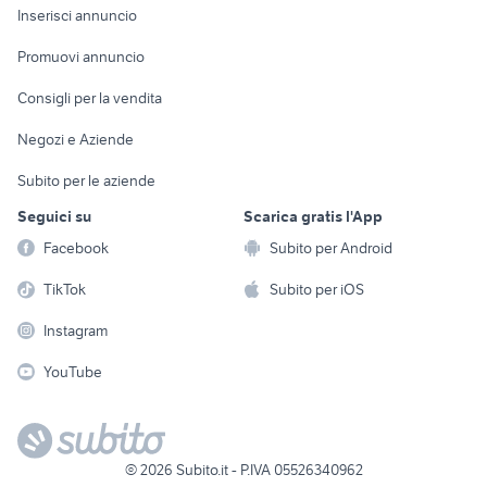
Console e
Accessori per
Casalinghi
Inserisci annuncio
Videogiochi
animali
Elettrodomestici
Promuovi annuncio
Audio/Video
Musica e Film
Giardino e Fai da te
Consigli per la vendita
Fotografia
Libri e Riviste
Abbigliamento e
Negozi e Aziende
Telefonia
Strumenti Musicali
Accessori
Subito per le aziende
Sports
Tutto per i bambini
Seguici su
Scarica gratis l'App
Biciclette
Facebook
Subito per Android
Collezionismo
TikTok
Subito per iOS
Instagram
YouTube
©
2026
Subito.it - P.IVA 05526340962