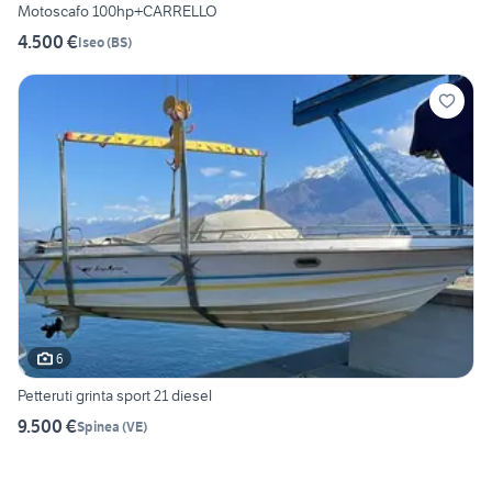
Motoscafo 100hp+CARRELLO
4.500 €
Iseo
(
BS
)
6
Petteruti grinta sport 21 diesel
9.500 €
Spinea
(
VE
)