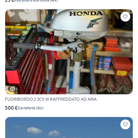
25 €
Falconara Marittima
(
AN
)
6
FUORIBORDO 2.3CV 4t RAFFREDDATO AD ARIA
500 €
Carloforte
(
SU
)