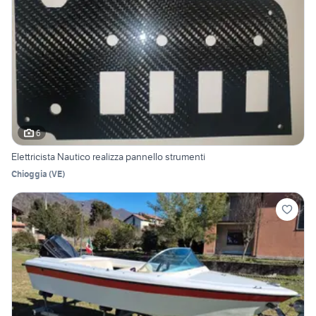
6
Elettricista Nautico realizza pannello strumenti
Chioggia
(
VE
)