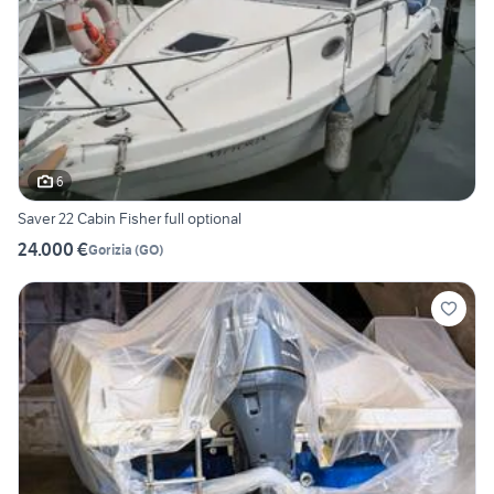
6
Saver 22 Cabin Fisher full optional
24.000 €
Gorizia
(
GO
)