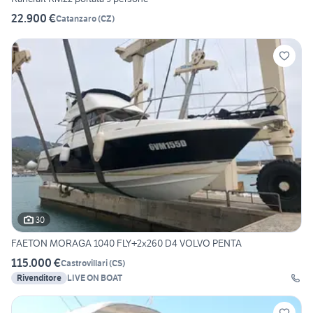
22.900 €
Catanzaro
(
CZ
)
30
FAETON MORAGA 1040 FLY+2x260 D4 VOLVO PENTA
115.000 €
Castrovillari
(
CS
)
Rivenditore
LIVE ON BOAT