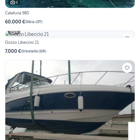
6
Calafuria 980
60.000 €
Olbia
(
OT
)
6
Gozzo Libeccio 21
7.000 €
Orbetello
(
GR
)