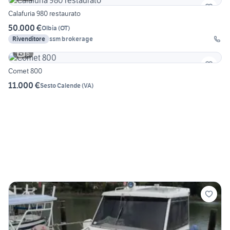
Calafuria 980 restaurato
50.000 €
Olbia
(
OT
)
Rivenditore
ssm brokerage
6
Comet 800
11.000 €
Sesto Calende
(
VA
)