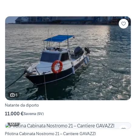
6
Natante da diporto
11.000 €
Savona
(
SV
)
3
Pilotina Cabinata Nostromo 21 – Cantiere GAVAZZI