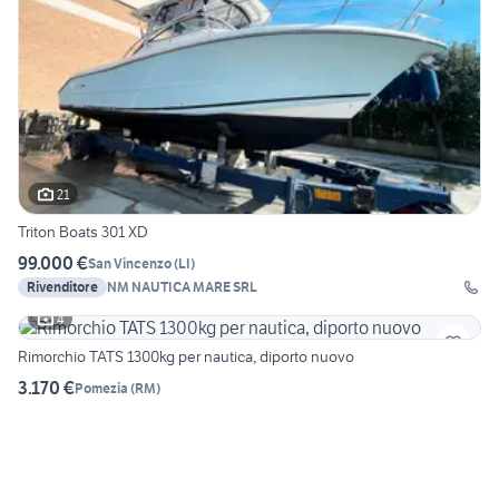
21
Triton Boats 301 XD
99.000 €
San Vincenzo
(
LI
)
Rivenditore
NM NAUTICA MARE SRL
4
Rimorchio TATS 1300kg per nautica, diporto nuovo
3.170 €
Pomezia
(
RM
)