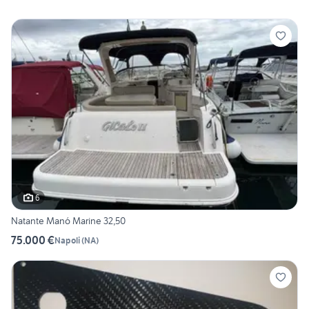
6
Natante Manó Marine 32,50
75.000 €
Napoli
(
NA
)