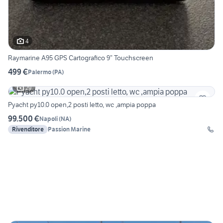
4
Raymarine A95 GPS Cartografico 9” Touchscreen
499 €
Palermo
(
PA
)
29
Pyacht py10.0 open,2 posti letto, wc ,ampia poppa
99.500 €
Napoli
(
NA
)
Rivenditore
Passion Marine