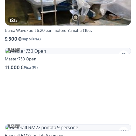
2
Barca Wavexpert 6.20 con motore Yamaha 115cv
9.500 €
Napoli
(
NA
)
6
Master 730 Open
11.000 €
Pisa
(
PI
)
6
Rancraft RM22 portata 9 persone