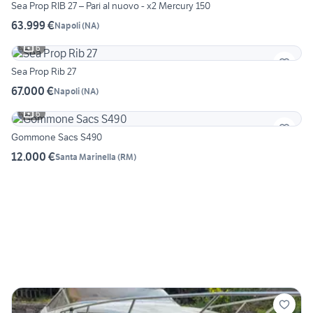
Sea Prop RIB 27 – Pari al nuovo - x2 Mercury 150
63.999 €
Napoli
(
NA
)
6
Sea Prop Rib 27
67.000 €
Napoli
(
NA
)
6
Gommone Sacs S490
12.000 €
Santa Marinella
(
RM
)