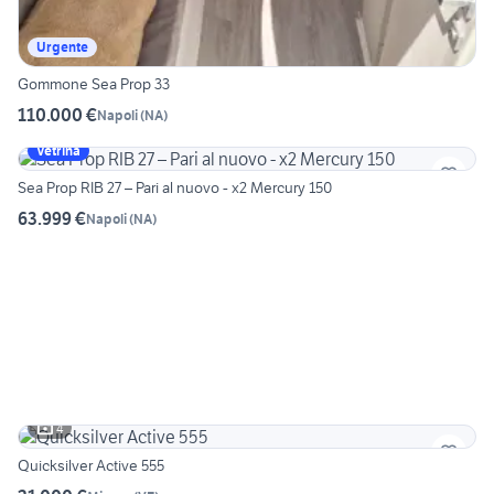
Urgente
Gommone Sea Prop 33
110.000 €
Napoli
(
NA
)
Vetrina
Sea Prop RIB 27 – Pari al nuovo - x2 Mercury 150
63.999 €
Napoli
(
NA
)
4
Quicksilver Active 555