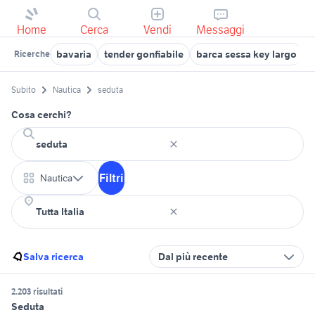
Home
Cerca
Vendi
Messaggi
bavaria
tender gonfiabile
barca sessa key largo
g
Ricerche
Subito
Nautica
seduta
Cosa cerchi?
Filtri
Nautica
Salva ricerca
Dal più recente
2.203 risultati
Seduta