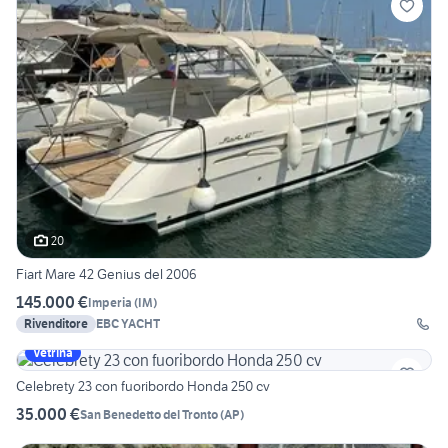
20
Fiart Mare 42 Genius del 2006
145.000 €
Imperia
(
IM
)
Rivenditore
EBC YACHT
Vetrina
Celebrety 23 con fuoribordo Honda 250 cv
35.000 €
San Benedetto del Tronto
(
AP
)