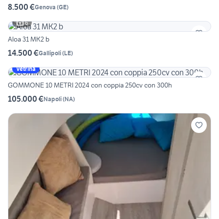
8.500 €
Genova
(
GE
)
6
Aloa 31 MK2 b
14.500 €
Gallipoli
(
LE
)
Vetrina
GOMMONE 10 METRI 2024 con coppia 250cv con 300h
105.000 €
Napoli
(
NA
)