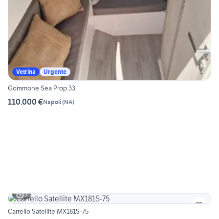
Vetrina
Urgente
Gommone Sea Prop 33
110.000 €
Napoli
(
NA
)
7
Carrello Satellite MX181S-75