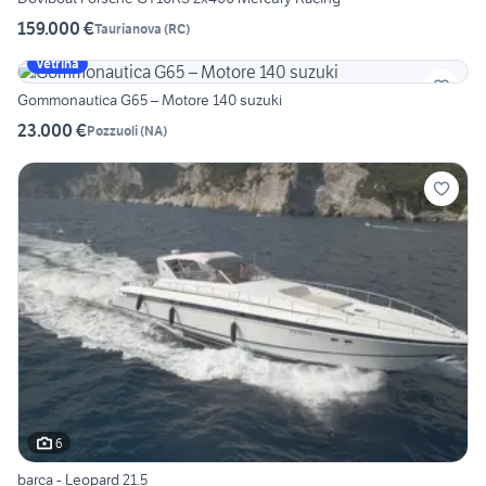
159.000 €
Taurianova
(
RC
)
Vetrina
Gommonautica G65 – Motore 140 suzuki
23.000 €
Pozzuoli
(
NA
)
6
barca - Leopard 21.5