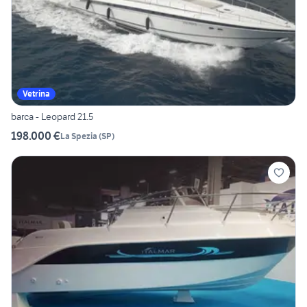
Vetrina
barca - Leopard 21.5
198.000 €
La Spezia
(
SP
)