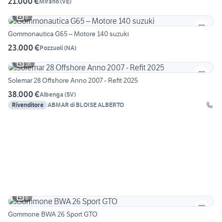
21.000 €
Mirano
(
VE
)
6
Gommonautica G65 – Motore 140 suzuki
23.000 €
Pozzuoli
(
NA
)
18
Solemar 28 Offshore Anno 2007 - Refit 2025
38.000 €
Albenga
(
SV
)
Rivenditore
ABMAR di BLOISE ALBERTO
6
Gommone BWA 26 Sport GTO