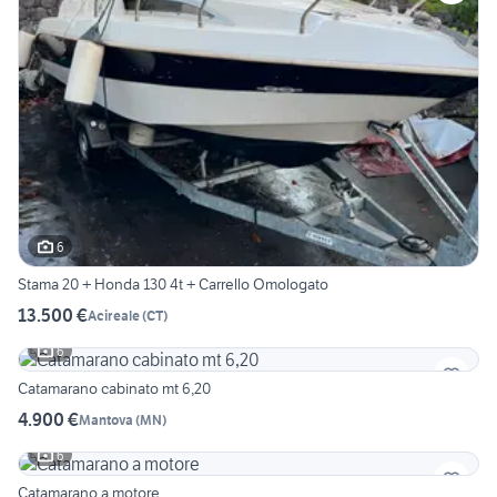
6
Stama 20 + Honda 130 4t + Carrello Omologato
13.500 €
Acireale
(
CT
)
6
Catamarano cabinato mt 6,20
4.900 €
Mantova
(
MN
)
6
Catamarano a motore