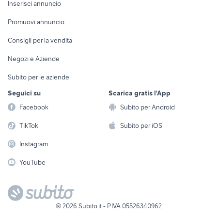
Console e
Accessori per
Casalinghi
Inserisci annuncio
Videogiochi
animali
Elettrodomestici
Promuovi annuncio
Audio/Video
Musica e Film
Giardino e Fai da te
Consigli per la vendita
Fotografia
Libri e Riviste
Abbigliamento e
Negozi e Aziende
Telefonia
Strumenti Musicali
Accessori
Subito per le aziende
Sports
Tutto per i bambini
Seguici su
Scarica gratis l'App
Biciclette
Facebook
Subito per Android
Collezionismo
TikTok
Subito per iOS
Instagram
YouTube
©
2026
Subito.it - P.IVA 05526340962