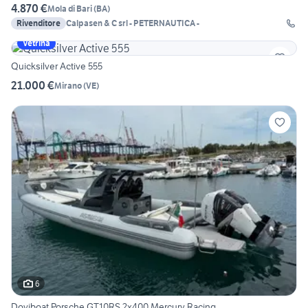
4.870 €
Mola di Bari
(
BA
)
Rivenditore
Calpasen & C srl - PETERNAUTICA -
Vetrina
Quicksilver Active 555
21.000 €
Mirano
(
VE
)
6
Doviboat Porsche GT10RS 2x400 Mercury Racing