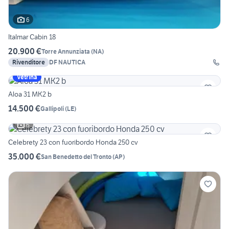
6
Italmar Cabin 18
20.900 €
Torre Annunziata
(
NA
)
Rivenditore
DF NAUTICA
Vetrina
Aloa 31 MK2 b
14.500 €
Gallipoli
(
LE
)
6
Celebrety 23 con fuoribordo Honda 250 cv
35.000 €
San Benedetto del Tronto
(
AP
)