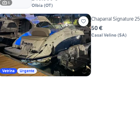
6
Olbia
(
OT
)
Chaparral Signature 25
50 €
Casal Velino
(
SA
)
Vetrina
Urgente