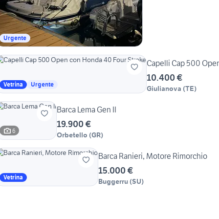
Urgente
Capelli Cap 500 Open
10.400 €
Vetrina
Urgente
Giulianova
(
TE
)
Barca Lema Gen II
19.900 €
6
Orbetello
(
GR
)
Barca Ranieri, Motore Rimorchio
15.000 €
Vetrina
Buggerru
(
SU
)