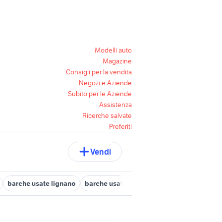
Modelli auto
Magazine
Consigli per la vendita
Negozi e Aziende
Subito per le Aziende
Assistenza
Ricerche salvate
Preferiti
Vendi
barche usate lignano
barche usate marano lagunare
barche u