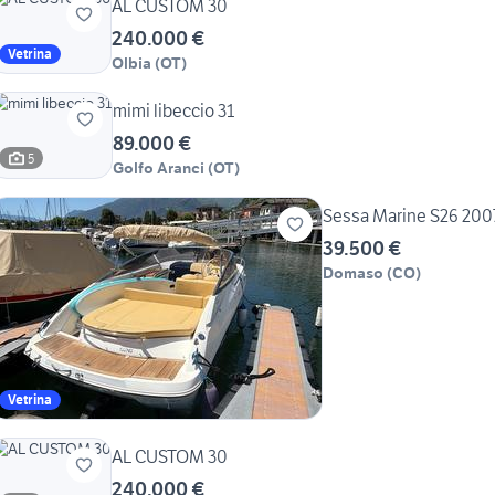
AL CUSTOM 30
240.000 €
Vetrina
Olbia
(
OT
)
mimi libeccio 31
89.000 €
5
Golfo Aranci
(
OT
)
Sessa Marine S26 2007 
39.500 €
Domaso
(
CO
)
Vetrina
AL CUSTOM 30
240.000 €