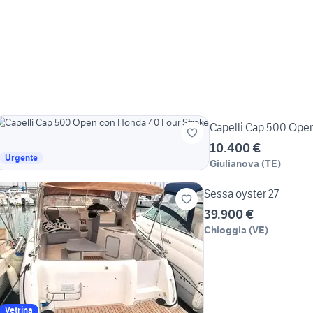
Capelli Cap 500 Open
10.400 €
Urgente
Giulianova
(
TE
)
Sessa oyster 27
39.900 €
Chioggia
(
VE
)
Vetrina