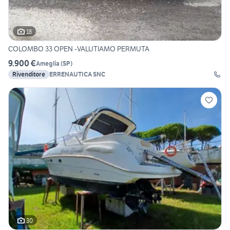
18
COLOMBO 33 OPEN -VALUTIAMO PERMUTA
9.900 €
Ameglia
(
SP
)
Rivenditore
ERRENAUTICA SNC
30