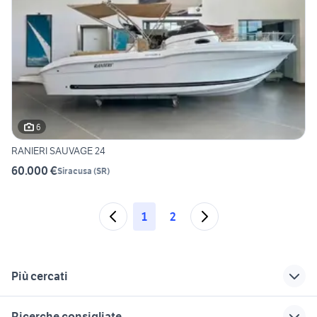
6
RANIERI SAUVAGE 24
60.000 €
Siracusa
(
SR
)
1
2
Più cercati
Correlati
Richerche simili
Suggerimenti
Ricerche consigliate