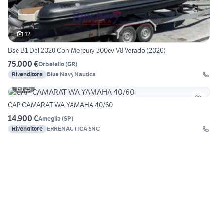
12
Bsc B1 Del 2020 Con Mercury 300cv V8 Verado (2020)
75.000 €
Orbetello
(
GR
)
Rivenditore
Blue Navy Nautica
25
CAP CAMARAT WA YAMAHA 40/60
14.900 €
Ameglia
(
SP
)
Rivenditore
ERRENAUTICA SNC