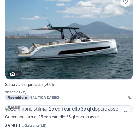
23
Salpa Avantgarde 35 (2026)
Venezia
(
VE
)
Rivenditore
NAUTICA ZABEO
6
Gommone stilmar 25 con carrello 35 ql dopoio asse
39.900 €
Galatina
(
LE
)