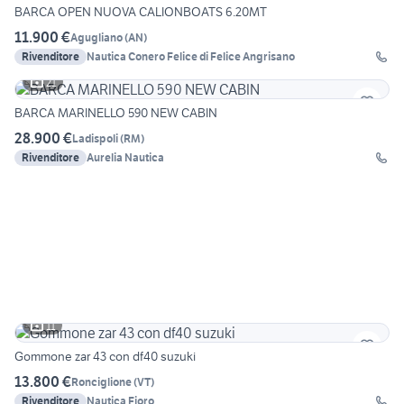
BARCA OPEN NUOVA CALIONBOATS 6.20MT
11.900 €
Agugliano
(
AN
)
Rivenditore
Nautica Conero Felice di Felice Angrisano
21
BARCA MARINELLO 590 NEW CABIN
28.900 €
Ladispoli
(
RM
)
Rivenditore
Aurelia Nautica
11
Gommone zar 43 con df40 suzuki
13.800 €
Ronciglione
(
VT
)
Rivenditore
Nautica Fioro