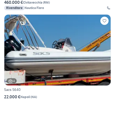
460.000 €
Civitavecchia
(
RM
)
Rivenditore
Nautica Fioro
4
Sacs S640
22.000 €
Napoli
(
NA
)