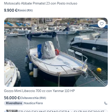
Motoscafo Abbate Primatist 23 con Posto incluso
9.900 €
Rimini
(
RN
)
Gozzo Mimì Libeccio 700 cc con Yanmar 110 HP
56.000 €
Civitavecchia
(
RM
)
Rivenditore
Nautica Fioro
19