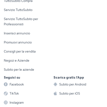
TuttoSubito Compra
commerciali
Servizio TuttoSubito
elettronica
per la casa e la
sports e hobby
Servizio TuttoSubito per
persona
Informatica
Animali
Professionisti
Arredamento e
Console e
Accessori per
Casalinghi
Inserisci annuncio
Videogiochi
animali
Elettrodomestici
Promuovi annuncio
Audio/Video
Musica e Film
Giardino e Fai da te
Consigli per la vendita
Fotografia
Libri e Riviste
Abbigliamento e
Negozi e Aziende
Telefonia
Strumenti Musicali
Accessori
Subito per le aziende
Sports
Tutto per i bambini
Seguici su
Scarica gratis l'App
Biciclette
Facebook
Subito per Android
Collezionismo
TikTok
Subito per iOS
Instagram