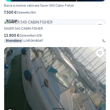
Barca a motore cabinata Saver 540 Cabin Fisher
7.500 €
Calasetta
(
SU
)
18
SAVER 540 CABIN FISHER
13.900 €
Castrovillari
(
CS
)
Rivenditore
LIVE ON BOAT