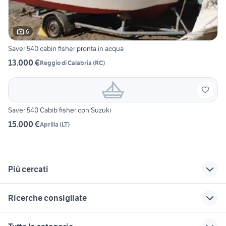
6
Saver 540 cabin fisher pronta in acqua
13.000 €
Reggio di Calabria
(
RC
)
Saver 540 Cabib fisher con Suzuki
15.000 €
Aprilia
(
LT
)
Più cercati
Correlati
Richerche simili
Suggerimenti
Ricerche consigliate
gommoni selva 540
saver 300
arkos barche
barche usate follonica
rio 680
saver 650 cabin
cabin
canadian nautica