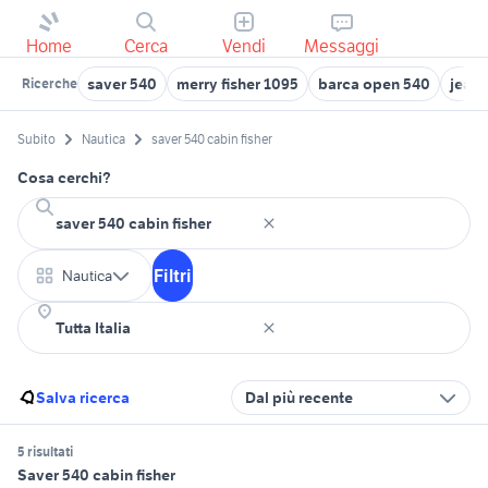
Home
Cerca
Vendi
Messaggi
saver 540
merry fisher 1095
barca open 540
jeann
Ricerche
Subito
Nautica
saver 540 cabin fisher
Cosa cerchi?
Filtri
Nautica
Salva ricerca
Dal più recente
5 risultati
Saver 540 cabin fisher