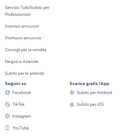
elettronica
per la casa e la
sports e hobby
Servizio TuttoSubito per
persona
Informatica
Animali
Professionisti
Arredamento e
Console e
Accessori per
Casalinghi
Inserisci annuncio
Videogiochi
animali
Elettrodomestici
Promuovi annuncio
Audio/Video
Musica e Film
Giardino e Fai da te
Consigli per la vendita
Fotografia
Libri e Riviste
Abbigliamento e
Negozi e Aziende
Telefonia
Strumenti Musicali
Accessori
Subito per le aziende
Sports
Tutto per i bambini
Seguici su
Scarica gratis l'App
Biciclette
Facebook
Subito per Android
Collezionismo
TikTok
Subito per iOS
Instagram
YouTube