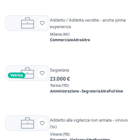
Addetto / Addetta vendite - anche prima
esperienza
Milano
(
MI
)
Commerciale
Altro
Altro
Segretaria
Vetrina
23.000 €
Torino
(
TO
)
Amministrazione - Segreteria
Altro
Full time
Addetto alla vigilanza non armata - vinovo
(to)
Vinovo
(
TO
)
Sicurezza - Vigilanza
Altro
Part time