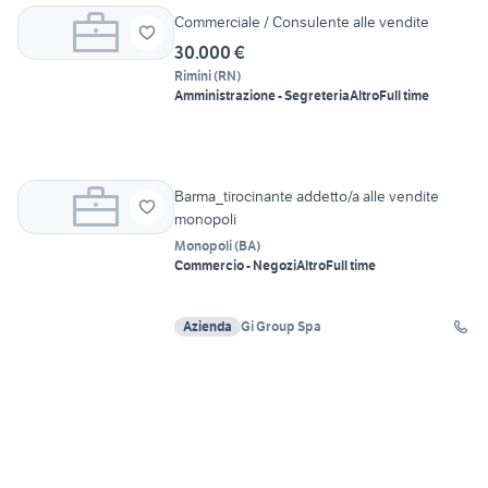
Commerciale / Consulente alle vendite
30.000 €
Rimini
(
RN
)
Amministrazione - Segreteria
Altro
Full time
Barma_tirocinante addetto/a alle vendite
monopoli
Monopoli
(
BA
)
Commercio - Negozi
Altro
Full time
Azienda
Gi Group Spa