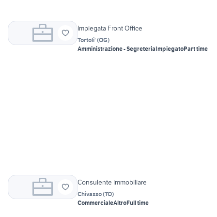
Impiegata Front Office
Tortoli'
(
OG
)
Amministrazione - Segreteria
Impiegato
Part time
Consulente immobiliare
Chivasso
(
TO
)
Commerciale
Altro
Full time