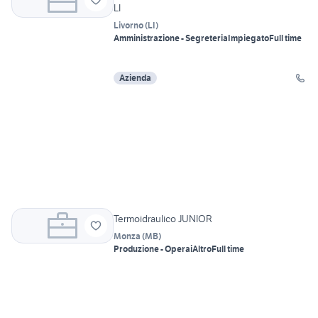
LI
Livorno
(
LI
)
Amministrazione - Segreteria
Impiegato
Full time
Azienda
Termoidraulico JUNIOR
Monza
(
MB
)
Produzione - Operai
Altro
Full time