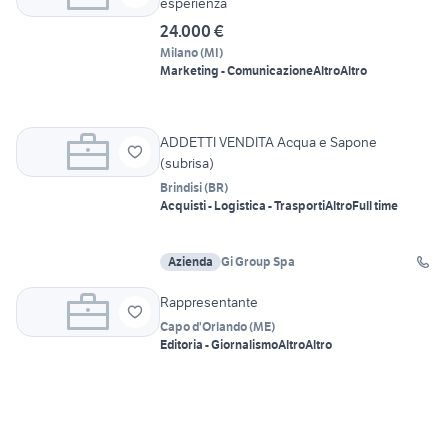
esperienza
24.000 €
Milano
(
MI
)
Marketing - Comunicazione
Altro
Altro
ADDETTI VENDITA Acqua e Sapone
(subrisa)
Brindisi
(
BR
)
Acquisti - Logistica - Trasporti
Altro
Full time
Azienda
Gi Group Spa
Rappresentante
Capo d'Orlando
(
ME
)
Editoria - Giornalismo
Altro
Altro