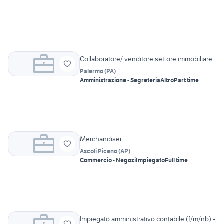
Collaboratore/ venditore settore immobiliare
Palermo
(
PA
)
Amministrazione - Segreteria
Altro
Part time
Merchandiser
Ascoli Piceno
(
AP
)
Commercio - Negozi
Impiegato
Full time
Impiegato amministrativo contabile (f/m/nb) -