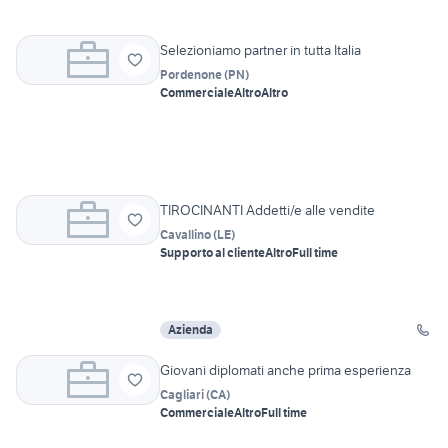
Selezioniamo partner in tutta Italia
Pordenone
(
PN
)
Commerciale
Altro
Altro
TIROCINANTI Addetti/e alle vendite
Cavallino
(
LE
)
Supporto al cliente
Altro
Full time
Azienda
Giovani diplomati anche prima esperienza
Cagliari
(
CA
)
Commerciale
Altro
Full time