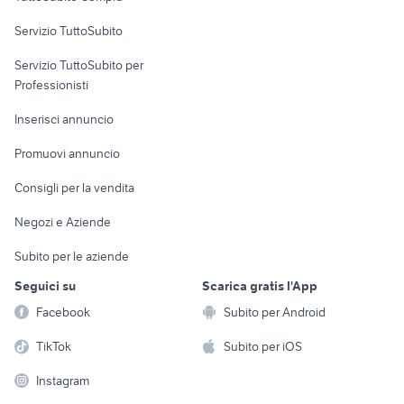
commerciali
Servizio TuttoSubito
elettronica
per la casa e la
sports e hobby
Servizio TuttoSubito per
persona
Informatica
Animali
Professionisti
Arredamento e
Console e
Accessori per
Casalinghi
Inserisci annuncio
Videogiochi
animali
Elettrodomestici
Promuovi annuncio
Audio/Video
Musica e Film
Giardino e Fai da te
Consigli per la vendita
Fotografia
Libri e Riviste
Abbigliamento e
Negozi e Aziende
Telefonia
Strumenti Musicali
Accessori
Subito per le aziende
Sports
Tutto per i bambini
Seguici su
Scarica gratis l'App
Biciclette
Facebook
Subito per Android
Collezionismo
TikTok
Subito per iOS
Instagram