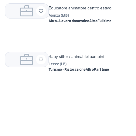
Educatore animatore centro estivo
Monza
(
MB
)
Altro - Lavoro domestico
Altro
Full time
Baby sitter / animatrici bambini
Lecce
(
LE
)
Turismo - Ristorazione
Altro
Part time