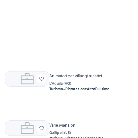
Animatori per villaggi turistici
L'Aquila
(
AQ
)
Turismo - Ristorazione
Altro
Full time
Varie Mansioni
Gallipoli
(
LE
)