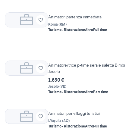
Animatori partenza immediata
Roma
(
RM
)
Turismo - Ristorazione
Altro
Full time
Animatore/trice p-time serale saletta Bimbi
Jesolo
1.650 €
Jesolo
(
VE
)
Turismo - Ristorazione
Altro
Part time
Animatori per villaggi turistici
L'Aquila
(
AQ
)
Turismo - Ristorazione
Altro
Full time