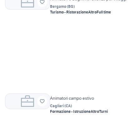
Bergamo
(
BG
)
Turismo - Ristorazione
Altro
Full time
Animatori campo estivo
Cagliari
(
CA
)
Formazione - Istruzione
Altro
Turni