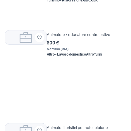
Turismo - Ristorazione
Altro
Altro
Animatore / educatore centro estivo
800 €
Nettuno
(
RM
)
Altro - Lavoro domestico
Altro
Turni
Animatori turistici per hotel bibione