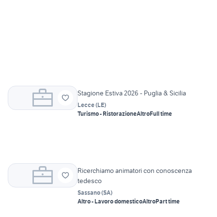
Stagione Estiva 2026 - Puglia & Sicilia
Lecce
(
LE
)
Turismo - Ristorazione
Altro
Full time
Ricerchiamo animatori con conoscenza
tedesco
Sassano
(
SA
)
Altro - Lavoro domestico
Altro
Part time