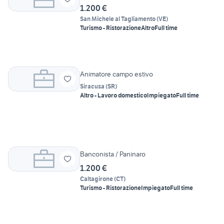
1.200 €
San Michele al Tagliamento
(
VE
)
Turismo - Ristorazione
Altro
Full time
Animatore campo estivo
Siracusa
(
SR
)
Altro - Lavoro domestico
Impiegato
Full time
Banconista / Paninaro
1.200 €
Caltagirone
(
CT
)
Turismo - Ristorazione
Impiegato
Full time