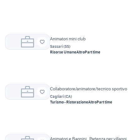
Animatori mini club
Sassari
(
SS
)
Risorse Umane
Altro
Part time
Collaboratore/animatore/tecnico sportivo
Cagliari
(
CA
)
Turismo - Ristorazione
Altro
Part time
Animatori e Bagnini , Partenza per villaggi