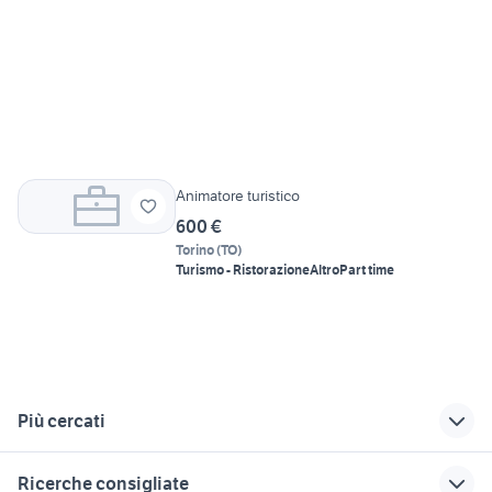
Animatore turistico
600 €
Torino
(
TO
)
Turismo - Ristorazione
Altro
Part time
Più cercati
Correlati
Richerche simili
Suggerimenti
Ricerche consigliate