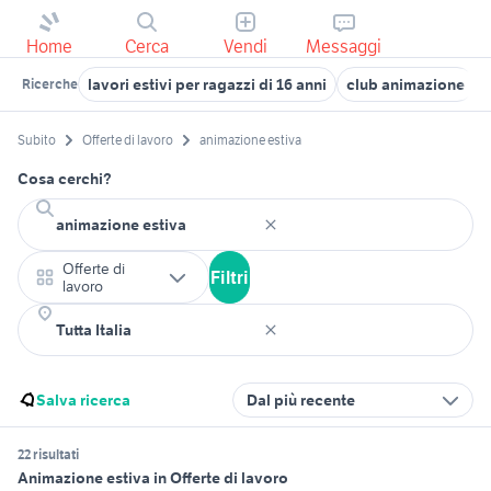
Home
Cerca
Vendi
Messaggi
lavori estivi per ragazzi di 16 anni
club animazione
Ricerche
Subito
Offerte di lavoro
animazione estiva
Cosa cerchi?
Offerte di
Filtri
lavoro
Salva ricerca
Dal più recente
22 risultati
Animazione estiva in Offerte di lavoro