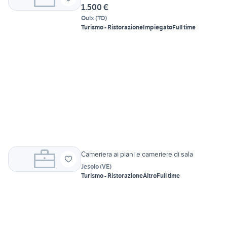
1.500 €
Oulx
(
TO
)
Turismo - Ristorazione
Impiegato
Full time
Cameriera ai piani e cameriere di sala
Jesolo
(
VE
)
Turismo - Ristorazione
Altro
Full time