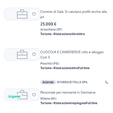
Commis di Sala: Si valutano profili anche alla
pri
25.000 €
Arzachena
(
OT
)
Turismo - Ristorazione
Altro
Altro
CUOCO/A E CAMERIERI/E vitto e alloggio
Cod. 5
Peschici
(
FG
)
Turismo - Ristorazione
Altro
Full time
Azienda
: SYNERGIE ITALIA SPA
Personale per ristorante in Germania
Urgente
Milano
(
MI
)
Turismo - Ristorazione
Impiegato
Full time