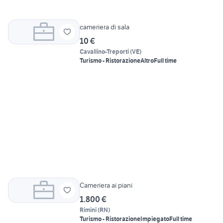
cameriera di sala
10 €
Cavallino-Treporti
(
VE
)
Turismo - Ristorazione
Altro
Full time
Cameriera ai piani
1.800 €
Rimini
(
RN
)
Turismo - Ristorazione
Impiegato
Full time