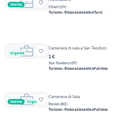
Vetrina
Chieti
(
CH
)
Turismo - Ristorazione
Altro
Turni
Cameriera di sala a San Teodoro
Urgente
1 €
San Teodoro
(
OT
)
Turismo - Ristorazione
Altro
Full time
Cameriera di Sala
Vetrina
Urgente
Renon
(
BZ
)
Turismo - Ristorazione
Altro
Full time