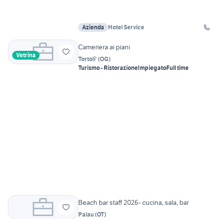
Azienda
Hotel Service
Cameriera ai piani
Vetrina
Tortoli'
(
OG
)
Turismo - Ristorazione
Impiegato
Full time
Beach bar staff 2026- cucina, sala, bar
Palau
(
OT
)