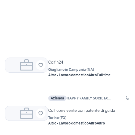
Colf h24
Giugliano in Campania
(
NA
)
Altro - Lavoro domestico
Altro
Full time
Azienda
HAPPY FAMILY SOCIETA'
COOPERATIVA SOCIALE A R.L. E
Colf convivente con patente di guida
Torino
(
TO
)
Altro - Lavoro domestico
Altro
Altro