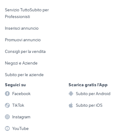
elettronica
per la casa e la
sports e hobby
Servizio TuttoSubito per
persona
Informatica
Animali
Professionisti
Arredamento e
Console e
Accessori per
Casalinghi
Inserisci annuncio
Videogiochi
animali
Elettrodomestici
Promuovi annuncio
Audio/Video
Musica e Film
Giardino e Fai da te
Consigli per la vendita
Fotografia
Libri e Riviste
Abbigliamento e
Negozi e Aziende
Telefonia
Strumenti Musicali
Accessori
Subito per le aziende
Sports
Tutto per i bambini
Seguici su
Scarica gratis l'App
Biciclette
Facebook
Subito per Android
Collezionismo
TikTok
Subito per iOS
Instagram
YouTube