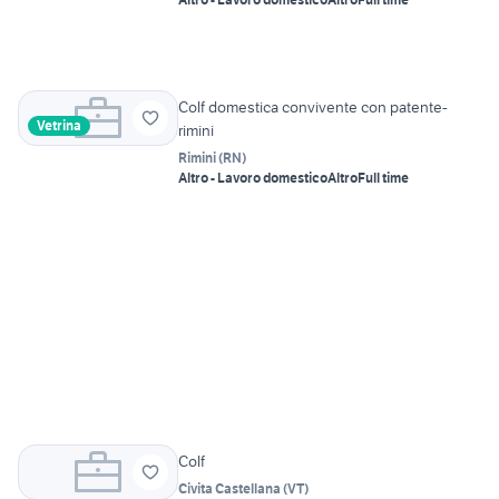
Colf domestica convivente con patente-
Vetrina
rimini
Rimini
(
RN
)
Altro - Lavoro domestico
Altro
Full time
Colf
Civita Castellana
(
VT
)