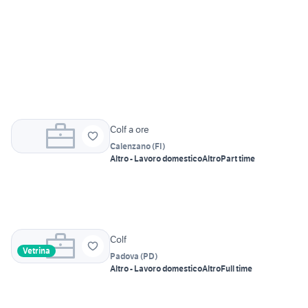
Colf a ore
Calenzano
(
FI
)
Altro - Lavoro domestico
Altro
Part time
Colf
Vetrina
Padova
(
PD
)
Altro - Lavoro domestico
Altro
Full time