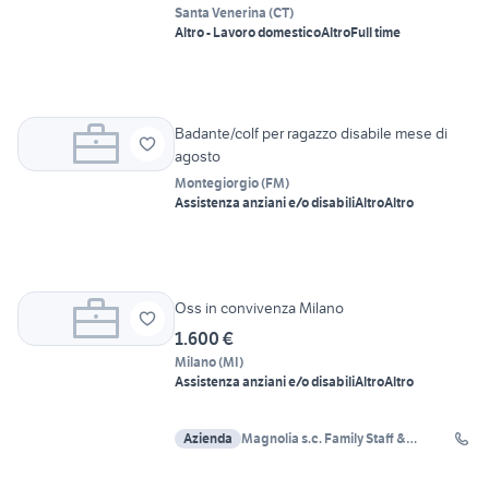
Santa Venerina
(
CT
)
Altro - Lavoro domestico
Altro
Full time
Badante/colf per ragazzo disabile mese di
agosto
Montegiorgio
(
FM
)
Assistenza anziani e/o disabili
Altro
Altro
Oss in convivenza Milano
1.600 €
Milano
(
MI
)
Assistenza anziani e/o disabili
Altro
Altro
Azienda
Magnolia s.c. Family Staff &
MoveJob