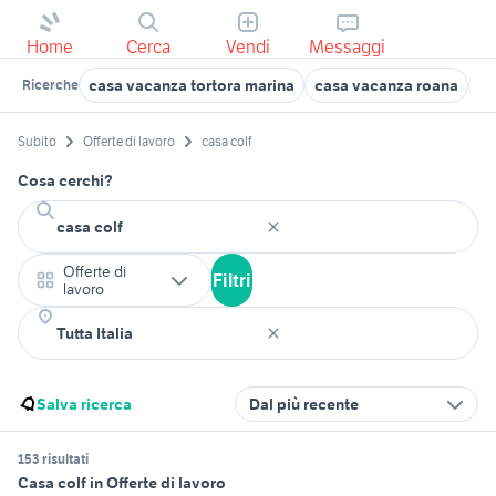
Home
Cerca
Vendi
Messaggi
casa vacanza tortora marina
casa vacanza roana
ca
Ricerche
Subito
Offerte di lavoro
casa colf
Cosa cerchi?
Offerte di
Filtri
lavoro
Salva ricerca
Dal più recente
153 risultati
Casa colf in Offerte di lavoro