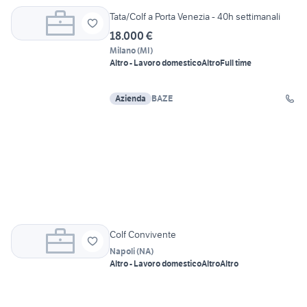
MoveJob
Tata/Colf a Porta Venezia - 40h settimanali
18.000 €
Milano
(
MI
)
Altro - Lavoro domestico
Altro
Full time
Azienda
BAZE
Colf Convivente
Napoli
(
NA
)
Altro - Lavoro domestico
Altro
Altro