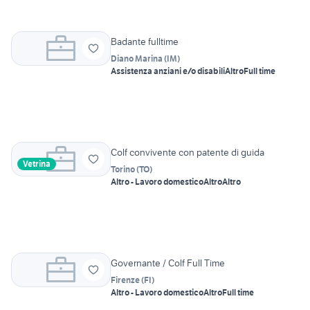
Badante fulltime
Diano Marina
(
IM
)
Assistenza anziani e/o disabili
Altro
Full time
Colf convivente con patente di guida
Vetrina
Torino
(
TO
)
Altro - Lavoro domestico
Altro
Altro
Governante / Colf Full Time
Firenze
(
FI
)
Altro - Lavoro domestico
Altro
Full time