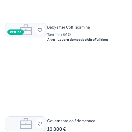
Babysitter Colf Taormina
Vetrina
Taormina
(
ME
)
Altro - Lavoro domestico
Altro
Full time
Governante colf domestica
10.000 €