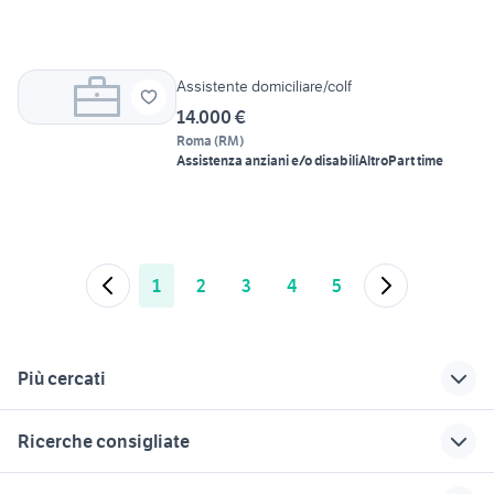
Assistente domiciliare/colf
14.000 €
Roma
(
RM
)
Assistenza anziani e/o disabili
Altro
Part time
1
2
3
4
5
Più cercati
Correlati
Richerche simili
Suggerimenti
Ricerche consigliate
offerte lavoro colf
offerte lavoro colf
offerte lavoro cerco
Lombardia
napoli Campania
lavoro colf
offerte lavoro parrucchiere