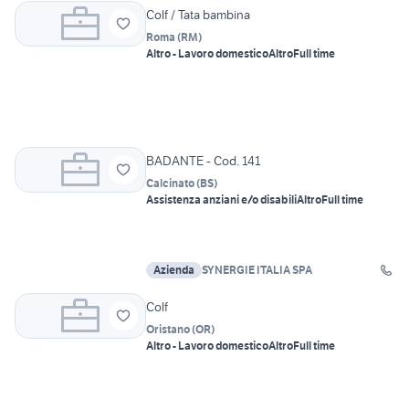
Colf / Tata bambina
Roma
(
RM
)
Altro - Lavoro domestico
Altro
Full time
BADANTE - Cod. 141
Calcinato
(
BS
)
Assistenza anziani e/o disabili
Altro
Full time
Azienda
SYNERGIE ITALIA SPA
Colf
Oristano
(
OR
)
Altro - Lavoro domestico
Altro
Full time