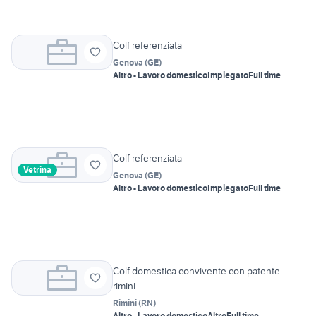
Colf referenziata
Genova
(
GE
)
Altro - Lavoro domestico
Impiegato
Full time
Colf referenziata
Vetrina
Genova
(
GE
)
Altro - Lavoro domestico
Impiegato
Full time
Colf domestica convivente con patente-
rimini
Rimini
(
RN
)
Altro - Lavoro domestico
Altro
Full time