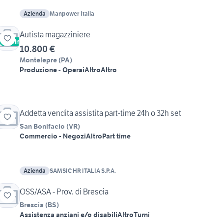
Azienda
Manpower Italia
Autista magazziniere
Vetrina
10.800 €
Montelepre
(
PA
)
Produzione - Operai
Altro
Altro
Addetta vendita assistita part-time 24h o 32h set
San Bonifacio
(
VR
)
Commercio - Negozi
Altro
Part time
Azienda
SAMSIC HR ITALIA S.P.A.
OSS/ASA - Prov. di Brescia
Brescia
(
BS
)
Assistenza anziani e/o disabili
Altro
Turni