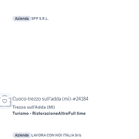
Azienda
SPP S.R.L.
Cuoco-trezzo sull'adda (mi)-#24184
Trezzo sull'Adda
(
MI
)
Turismo - Ristorazione
Altro
Full time
Azienda
LAVORA CON NOI ITALIA Srls