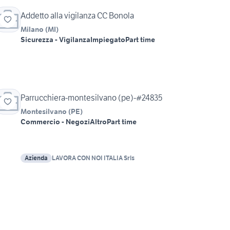
Addetto alla vigilanza CC Bonola
Milano
(
MI
)
Sicurezza - Vigilanza
Impiegato
Part time
Parrucchiera-montesilvano (pe)-#24835
Montesilvano
(
PE
)
Commercio - Negozi
Altro
Part time
Azienda
LAVORA CON NOI ITALIA Srls