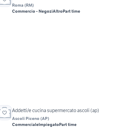
Roma
(
RM
)
Commercio - Negozi
Altro
Part time
Addetti/e cucina supermercato ascoli (ap)
Ascoli Piceno
(
AP
)
Commerciale
Impiegato
Part time