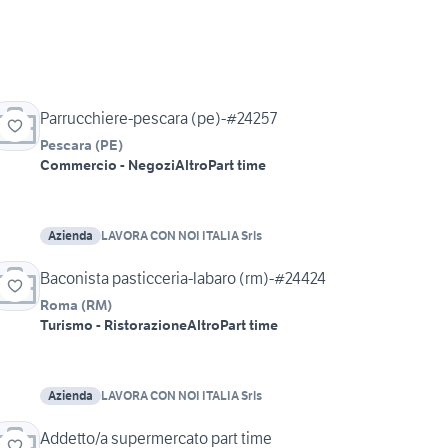
Parrucchiere-pescara (pe)-#24257
Pescara
(
PE
)
Commercio - Negozi
Altro
Part time
Azienda
LAVORA CON NOI ITALIA Srls
Baconista pasticceria-labaro (rm)-#24424
Roma
(
RM
)
Turismo - Ristorazione
Altro
Part time
Azienda
LAVORA CON NOI ITALIA Srls
Addetto/a supermercato part time