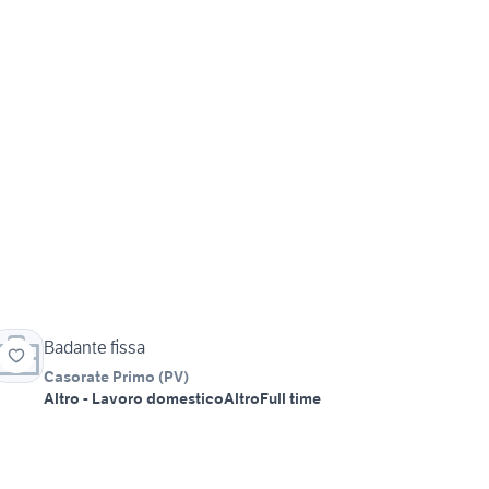
Badante fissa
Casorate Primo
(
PV
)
Altro - Lavoro domestico
Altro
Full time