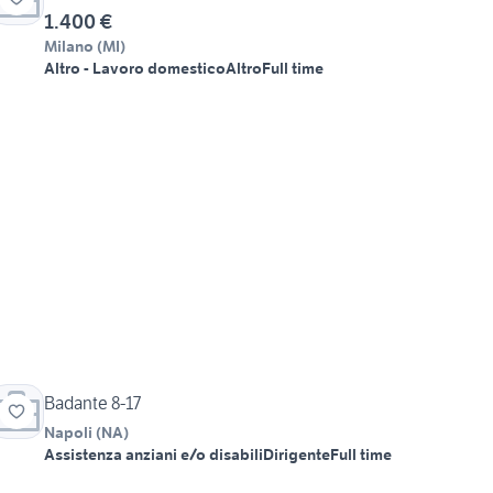
1.400 €
Milano
(
MI
)
Altro - Lavoro domestico
Altro
Full time
Badante 8-17
Napoli
(
NA
)
Assistenza anziani e/o disabili
Dirigente
Full time