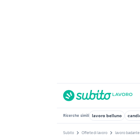
lavoro belluno
candi
Ricerche
simili
Subito
Offerte di lavoro
lavoro badant