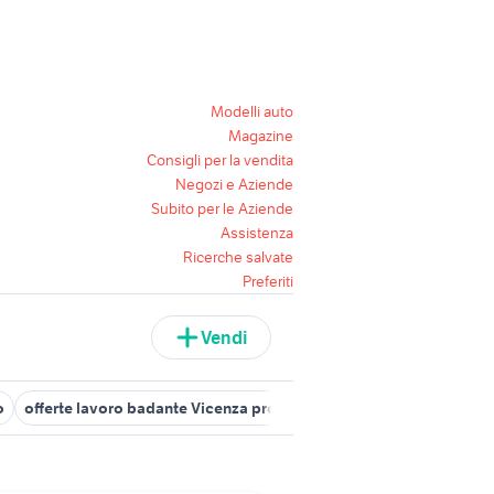
Modelli auto
Magazine
Consigli per la vendita
Negozi e Aziende
Subito per le Aziende
Assistenza
Ricerche salvate
Preferiti
Vendi
o
offerte lavoro badante Vicenza provincia
lavoro villabate
ca