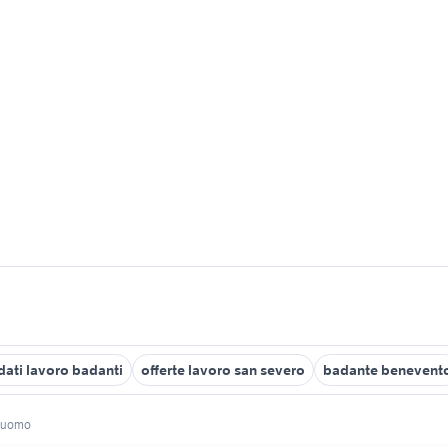
dati lavoro badanti
offerte lavoro san severo
badante benevent
e uomo