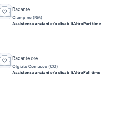
Badante
Ciampino
(
RM
)
Assistenza anziani e/o disabili
Altro
Part time
Badante ore
Olgiate Comasco
(
CO
)
Assistenza anziani e/o disabili
Altro
Full time