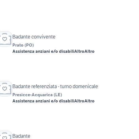
Badante convivente
Prato
(
PO
)
Assistenza anziani e/o disabili
Altro
Altro
Badante referenziata - turno domenicale
Presicce-Acquarica
(
LE
)
Assistenza anziani e/o disabili
Altro
Altro
Badante