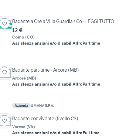
Badante a Ore a Villa Guardia / Co - LEGGI TUTTO
Vetrina
12 €
Como
(
CO
)
Assistenza anziani e/o disabili
Altro
Part time
Badante part-time - Arcore (MB)
Arcore
(
MB
)
Assistenza anziani e/o disabili
Altro
Part time
Azienda
UMANA S.P.A.
Badante convivente (livello CS)
Varese
(
VA
)
Assistenza anziani e/o disabili
Altro
Full time