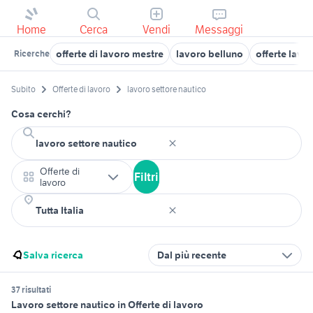
Home
Cerca
Vendi
Messaggi
offerte di lavoro mestre
lavoro belluno
offerte lavo
Ricerche
Subito
Offerte di lavoro
lavoro settore nautico
Cosa cerchi?
Offerte di
Filtri
lavoro
Salva ricerca
Dal più recente
37 risultati
Lavoro settore nautico in Offerte di lavoro