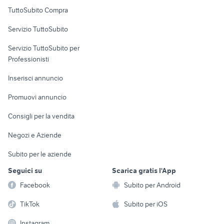
Uffici e Locali
TuttoSubito Compra
commerciali
Servizio TuttoSubito
elettronica
per la casa e la
sports e hobby
Servizio TuttoSubito per
persona
Informatica
Animali
Professionisti
Arredamento e
Console e
Accessori per
Casalinghi
Inserisci annuncio
Videogiochi
animali
Elettrodomestici
Promuovi annuncio
Audio/Video
Musica e Film
Giardino e Fai da te
Consigli per la vendita
Fotografia
Libri e Riviste
Abbigliamento e
Negozi e Aziende
Telefonia
Strumenti Musicali
Accessori
Subito per le aziende
Sports
Tutto per i bambini
Seguici su
Scarica gratis l'App
Biciclette
Facebook
Subito per Android
Collezionismo
TikTok
Subito per iOS
Instagram