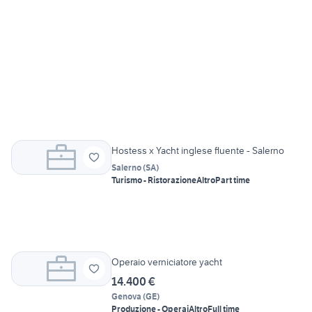
Hostess x Yacht inglese fluente - Salerno
Salerno
(
SA
)
Turismo - Ristorazione
Altro
Part time
Operaio verniciatore yacht
14.400 €
Genova
(
GE
)
Produzione - Operai
Altro
Full time