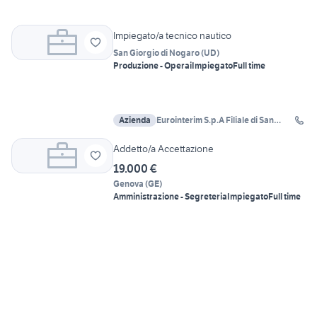
Impiegato/a tecnico nautico
San Giorgio di Nogaro
(
UD
)
Produzione - Operai
Impiegato
Full time
Azienda
Eurointerim S.p.A Filiale di San
Giorgio di Nogaro
Addetto/a Accettazione
19.000 €
Genova
(
GE
)
Amministrazione - Segreteria
Impiegato
Full time