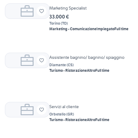
Marketing Specialist
33.000 €
Torino
(
TO
)
Marketing - Comunicazione
Impiegato
Full time
Assistente bagnino/ bagnino/ spiaggino
Diamante
(
CS
)
Turismo - Ristorazione
Altro
Full time
Servizi al cliente
Orbetello
(
GR
)
Turismo - Ristorazione
Altro
Full time