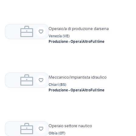
Operaio/a di produzione darsena
Venezia
(
VE
)
Produzione - Operai
Altro
Full time
Meccanico/impiantista idraulico
Chiari
(
BS
)
Produzione - Operai
Altro
Full time
Operaio settore nautico
Olbia
(
OT
)