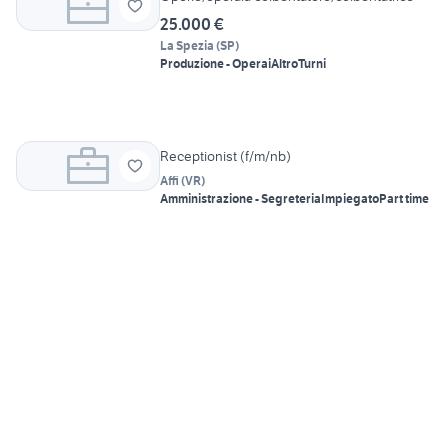
25.000 €
La Spezia
(
SP
)
Produzione - Operai
Altro
Turni
Receptionist (f/m/nb)
Affi
(
VR
)
Amministrazione - Segreteria
Impiegato
Part time