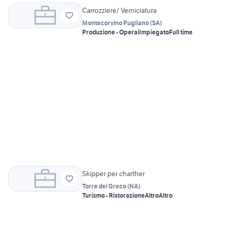
Carrozziere/ Verniciatura
Montecorvino Pugliano
(
SA
)
Produzione - Operai
Impiegato
Full time
Skipper per charther
Torre del Greco
(
NA
)
Turismo - Ristorazione
Altro
Altro