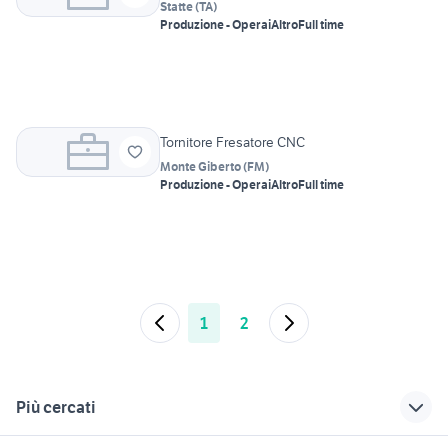
Statte
(
TA
)
Produzione - Operai
Altro
Full time
Tornitore Fresatore CNC
Monte Giberto
(
FM
)
Produzione - Operai
Altro
Full time
1
2
Più cercati