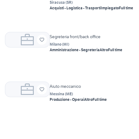
Siracusa
(
SR
)
Acquisti - Logistica - Trasporti
Impiegato
Full time
Segreteria front/back office
Milano
(
MI
)
Amministrazione - Segreteria
Altro
Full time
Aiuto meccanico
Messina
(
ME
)
Produzione - Operai
Altro
Full time