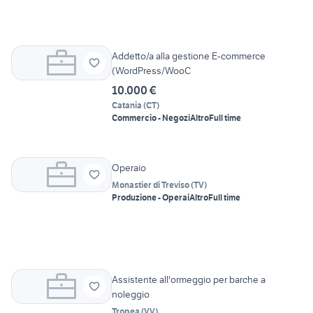
Addetto/a alla gestione E-commerce
(WordPress/WooC
10.000 €
Catania
(
CT
)
Commercio - Negozi
Altro
Full time
Operaio
Monastier di Treviso
(
TV
)
Produzione - Operai
Altro
Full time
Assistente all'ormeggio per barche a
noleggio
Tropea
(
VV
)