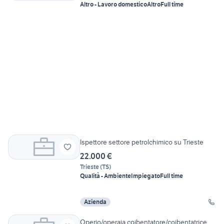
Altro - Lavoro domestico
Altro
Full time
Ispettore settore petrolchimico su Trieste
22.000 €
Trieste
(
TS
)
Qualità - Ambiente
Impiegato
Full time
Azienda
Operio/operaia coibentatore/coibentatrice