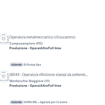
Operaio/a metalmeccanico (rif.sucamno)
Camposampiero
(
PD
)
Produzione - Operai
Altro
Full time
Azienda
Gi Group Spa
18044 - Operaio/a rifinizione stampi da settemb...
Montecchio Maggiore
(
VI
)
Produzione - Operai
Altro
Full time
Azienda
NHRG SRL – Agenzia per il Lavoro