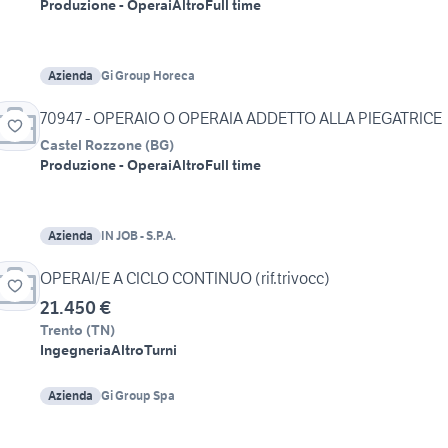
Produzione - Operai
Altro
Full time
Azienda
Gi Group Horeca
70947 - OPERAIO O OPERAIA ADDETTO ALLA PIEGATRICE
Castel Rozzone
(
BG
)
Produzione - Operai
Altro
Full time
Azienda
IN JOB - S.P.A.
OPERAI/E A CICLO CONTINUO (rif.trivocc)
21.450 €
Trento
(
TN
)
Ingegneria
Altro
Turni
Azienda
Gi Group Spa