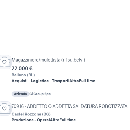
Magazziniere/mulettista (rif.su.belvi)
22.000 €
Belluno
(
BL
)
Acquisti - Logistica - Trasporti
Altro
Full time
Azienda
Gi Group Spa
70916 - ADDETTO O ADDETTA SALDATURA ROBOTIZZATA
Castel Rozzone
(
BG
)
Produzione - Operai
Altro
Full time