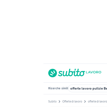
offerte lavoro pulizie 
Ricerche
simili
Subito
Offerte di lavoro
offerte di lavo