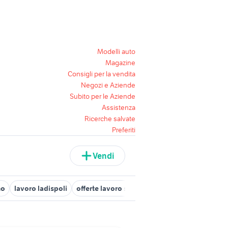
Modelli auto
Magazine
Consigli per la vendita
Negozi e Aziende
Subito per le Aziende
Assistenza
Ricerche salvate
Preferiti
Vendi
no
lavoro ladispoli
offerte lavoro san severo
candidati lavoro 