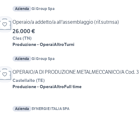
Azienda
Gi Group Spa
Operaio/a addetto/a all'assemblaggio (rif.sutrnsa)
26.000 €
Cles
(
TN
)
Produzione - Operai
Altro
Turni
Azienda
Gi Group Spa
OPERAIO/A DI PRODUZIONE METALMECCANICO/A Cod. 3
Castellalto
(
TE
)
Produzione - Operai
Altro
Full time
Azienda
SYNERGIE ITALIA SPA