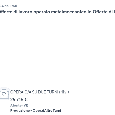
04 risultati
fferte di lavoro operaio metalmeccanico in Offerte di 
OPERAIO/A SU DUE TURNI (rif.vi)
25.715 €
Alonte
(
VI
)
Produzione - Operai
Altro
Turni