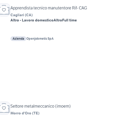
Apprendista tecnico manutentore Rif- CAG
Cagliari
(
CA
)
Altro - Lavoro domestico
Altro
Full time
Azienda
Openjobmetis SpA
Settore metalmeccanico (imoem)
Morro d'Oro
(
TE
)