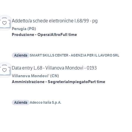
Addetto/a schede elettroniche l.68/99 - pg
Perugia
(
PG
)
Produzione - Operai
Altro
Full time
Azienda
SMART SKILLS CENTER - AGENZIA PER IL LAVORO SRL
Data entry L.68 - Villanova Mondovì - 0193
Villanova Mondovi'
(
CN
)
Amministrazione - Segreteria
Impiegato
Part time
Azienda
Adecco Italia S.p.A.