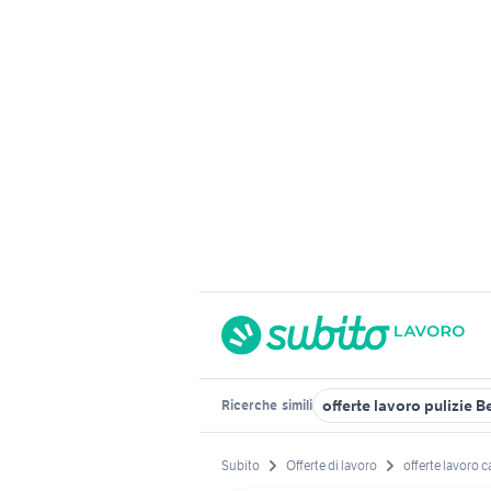
offerte lavoro pulizie 
Ricerche
simili
Subito
Offerte di lavoro
offerte lavoro c