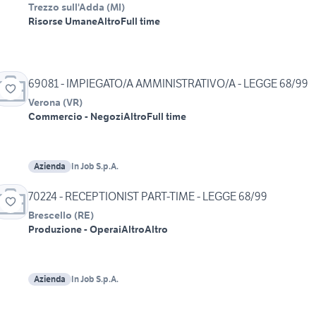
Trezzo sull'Adda
(
MI
)
Risorse Umane
Altro
Full time
69081 - IMPIEGATO/A AMMINISTRATIVO/A - LEGGE 68/99
Verona
(
VR
)
Commercio - Negozi
Altro
Full time
Azienda
In Job S.p.A.
70224 - RECEPTIONIST PART-TIME - LEGGE 68/99
Brescello
(
RE
)
Produzione - Operai
Altro
Altro
Azienda
In Job S.p.A.