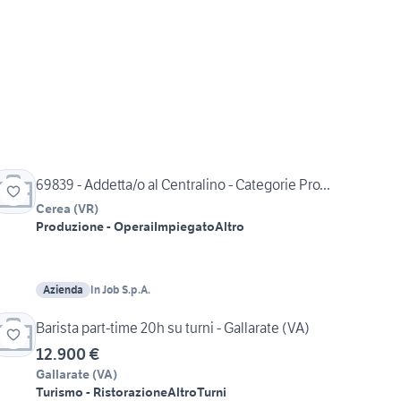
69839 - Addetta/o al Centralino - Categorie Pro...
Cerea
(
VR
)
Produzione - Operai
Impiegato
Altro
Azienda
In Job S.p.A.
Barista part-time 20h su turni - Gallarate (VA)
12.900 €
Gallarate
(
VA
)
Turismo - Ristorazione
Altro
Turni