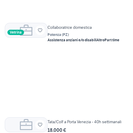
Collaboratrice domestica
Vetrina
Potenza
(
PZ
)
Assistenza anziani e/o disabili
Altro
Part time
Tata/Colf a Porta Venezia - 40h settimanali
18.000 €