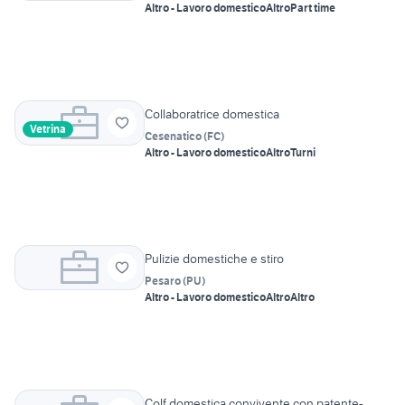
Altro - Lavoro domestico
Altro
Part time
Collaboratrice domestica
Vetrina
Cesenatico
(
FC
)
Altro - Lavoro domestico
Altro
Turni
Pulizie domestiche e stiro
Pesaro
(
PU
)
Altro - Lavoro domestico
Altro
Altro
Colf domestica convivente con patente-