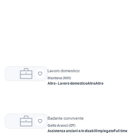
Lavoro domestico
Mantova
(
MN
)
Altro - Lavoro domestico
Altro
Altro
Badante convivente
Golfo Aranci
(
OT
)
Assistenza anziani e/o disabili
Impiegato
Full time