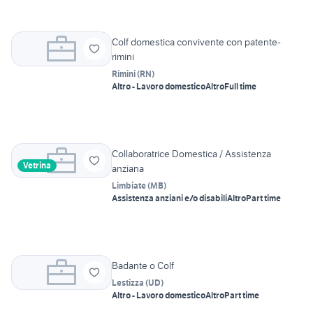
Colf domestica convivente con patente-
rimini
Rimini
(
RN
)
Altro - Lavoro domestico
Altro
Full time
Collaboratrice Domestica / Assistenza
Vetrina
anziana
Limbiate
(
MB
)
Assistenza anziani e/o disabili
Altro
Part time
Badante o Colf
Lestizza
(
UD
)
Altro - Lavoro domestico
Altro
Part time