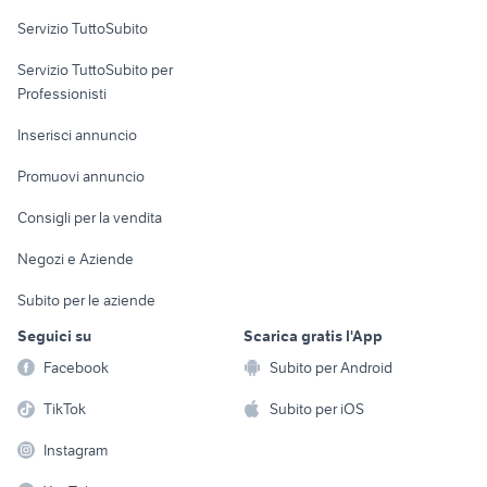
Servizio TuttoSubito
elettronica
per la casa e la
sports e hobby
Servizio TuttoSubito per
persona
Informatica
Animali
Professionisti
Arredamento e
Console e
Accessori per
Casalinghi
Inserisci annuncio
Videogiochi
animali
Elettrodomestici
Promuovi annuncio
Audio/Video
Musica e Film
Giardino e Fai da te
Consigli per la vendita
Fotografia
Libri e Riviste
Abbigliamento e
Negozi e Aziende
Telefonia
Strumenti Musicali
Accessori
Subito per le aziende
Sports
Tutto per i bambini
Seguici su
Scarica gratis l'App
Biciclette
Facebook
Subito per Android
Collezionismo
TikTok
Subito per iOS
Instagram