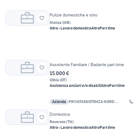
Pulizie domestiche e stiro
Monza
(
MB
)
Altro - Lavoro domestico
Altro
Part time
Assistente Familiare / Badante part-time
15.000 €
Olbia
(
OT
)
Assistenza anziani e/o disabili
Altro
Part time
Azienda
PRIVATASSISTENZA NORD
SARDEGNA
Domestica
Rovereto
(
TN
)
Altro - Lavoro domestico
Altro
Part time