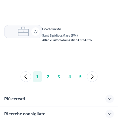
Governante
Sant'Elpidio a Mare
(
FM
)
Altro - Lavoro domestico
Altro
Altro
1
2
3
4
5
Più cercati
Correlati
Richerche simili
Suggerimenti
Ricerche consigliate
pulizie alloggio
lavoro belluno
offerte lavoro maglie