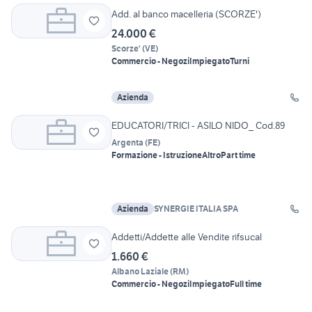
Add. al banco macelleria (SCORZE')
24.000 €
Scorze'
(
VE
)
Commercio - Negozi
Impiegato
Turni
Azienda
EDUCATORI/TRICI - ASILO NIDO_ Cod.89
Argenta
(
FE
)
Formazione - Istruzione
Altro
Part time
Azienda
SYNERGIE ITALIA SPA
Addetti/Addette alle Vendite rifsucal
1.660 €
Albano Laziale
(
RM
)
Commercio - Negozi
Impiegato
Full time