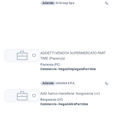
Azienda
Gi Group Spa
ADDETTI VENDITA SUPERMERCATO PART
TIME (Piacenza)
Piacenza
(
PC
)
Commercio - Negozi
Impiegato
Part time
Azienda
UMANA S.P.A.
Add. banco macelleria- borgosesia (vc)
Borgosesia
(
VC
)
Commercio - Negozi
Altro
Part time