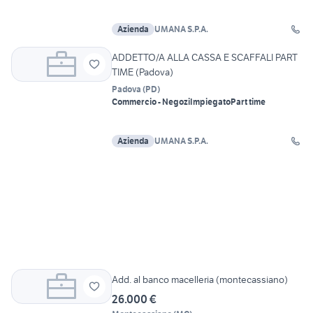
Azienda
UMANA S.P.A.
ADDETTO/A ALLA CASSA E SCAFFALI PART
TIME (Padova)
Padova
(
PD
)
Commercio - Negozi
Impiegato
Part time
Azienda
UMANA S.P.A.
Add. al banco macelleria (montecassiano)
26.000 €