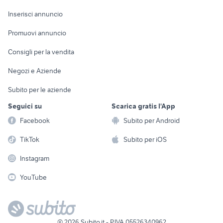
Arredamento e
Console e
Accessori per
Casalinghi
Inserisci annuncio
Videogiochi
animali
Elettrodomestici
Promuovi annuncio
Audio/Video
Musica e Film
Giardino e Fai da te
Consigli per la vendita
Fotografia
Libri e Riviste
Abbigliamento e
Negozi e Aziende
Telefonia
Strumenti Musicali
Accessori
Subito per le aziende
Sports
Tutto per i bambini
Seguici su
Scarica gratis l'App
Biciclette
Facebook
Subito per Android
Collezionismo
TikTok
Subito per iOS
Instagram
YouTube
©
2026
Subito.it - P.IVA 05526340962