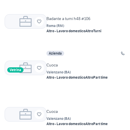
Badante a turni h48 #106
Roma
(
RM
)
Altro - Lavoro domestico
Altro
Turni
Azienda
Cuoca
Vetrina
Valenzano
(
BA
)
Altro - Lavoro domestico
Altro
Part time
Cuoca
Valenzano
(
BA
)
Altro - Lavoro domestico
Altro
Part time