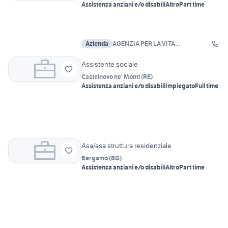
Assistenza anziani e/o disabili
Altro
Part time
Azienda
AGENZIA PER LA VITA
INDIPENDENTE APS
Assistente sociale
Castelnovo ne' Monti
(
RE
)
Assistenza anziani e/o disabili
Impiegato
Full time
Asa/asa struttura residenziale
Bergamo
(
BG
)
Assistenza anziani e/o disabili
Altro
Part time