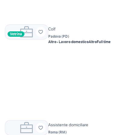
Colf
Vetrina
Padova
(
PD
)
Altro - Lavoro domestico
Altro
Full time
Assistente domiciliare
Roma
(
RM
)