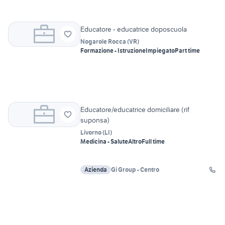
Educatore - educatrice doposcuola
Nogarole Rocca
(
VR
)
Formazione - Istruzione
Impiegato
Part time
Educatore/educatrice domiciliare (rif
suponsa)
Livorno
(
LI
)
Medicina - Salute
Altro
Full time
Azienda
Gi Group - Centro