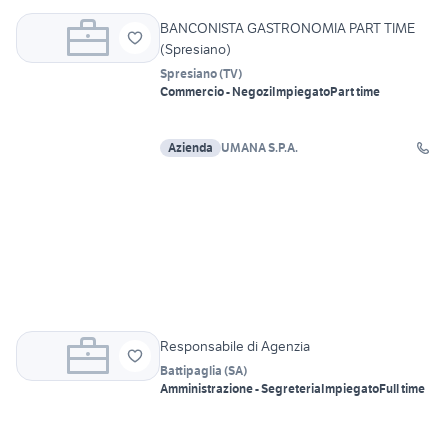
BANCONISTA GASTRONOMIA PART TIME
(Spresiano)
Spresiano
(
TV
)
Commercio - Negozi
Impiegato
Part time
Azienda
UMANA S.P.A.
Responsabile di Agenzia
Battipaglia
(
SA
)
Amministrazione - Segreteria
Impiegato
Full time