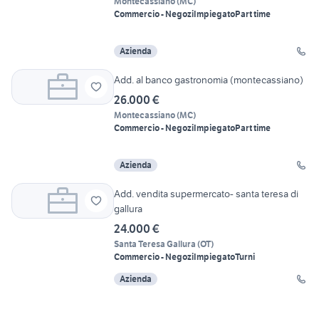
Montecassiano
(
MC
)
Commercio - Negozi
Impiegato
Part time
Azienda
Add. al banco gastronomia (montecassiano)
26.000 €
Montecassiano
(
MC
)
Commercio - Negozi
Impiegato
Part time
Azienda
Add. vendita supermercato- santa teresa di
gallura
24.000 €
Santa Teresa Gallura
(
OT
)
Commercio - Negozi
Impiegato
Turni
Azienda