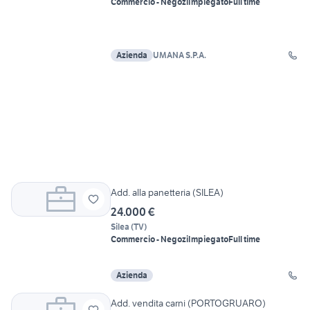
Commercio - Negozi
Impiegato
Full time
Azienda
UMANA S.P.A.
Add. alla panetteria (SILEA)
24.000 €
Silea
(
TV
)
Commercio - Negozi
Impiegato
Full time
Azienda
Add. vendita carni (PORTOGRUARO)