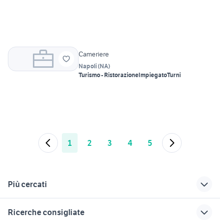
Cameriere
Napoli
(
NA
)
Turismo - Ristorazione
Impiegato
Turni
1
2
3
4
5
Più cercati
Correlati
Richerche simili
Suggerimenti
Ricerche consigliate
candidati lavoro
barista torino
lavoro ladispoli