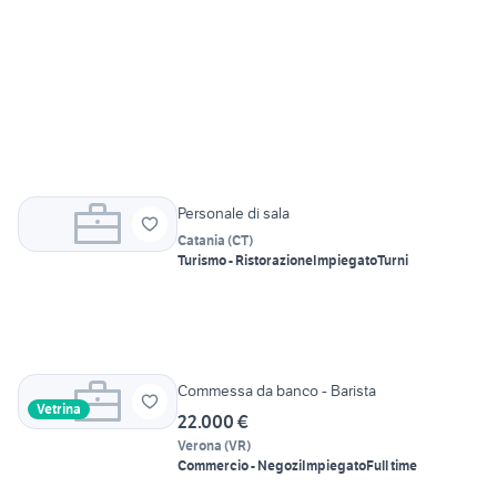
Personale di sala
Catania
(
CT
)
Turismo - Ristorazione
Impiegato
Turni
Commessa da banco - Barista
Vetrina
22.000 €
Verona
(
VR
)
Commercio - Negozi
Impiegato
Full time