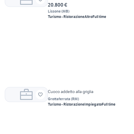
20.800 €
Lissone
(
MB
)
Turismo - Ristorazione
Altro
Full time
Cuoco addetto alla griglia
Grottaferrata
(
RM
)
Turismo - Ristorazione
Impiegato
Full time