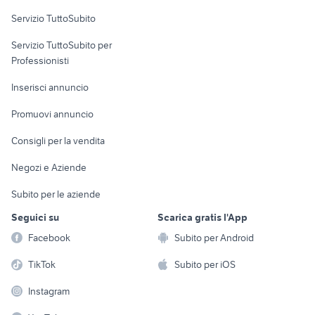
Servizio TuttoSubito
elettronica
per la casa e la
sports e hobby
Servizio TuttoSubito per
persona
Informatica
Animali
Professionisti
Arredamento e
Console e
Accessori per
Casalinghi
Inserisci annuncio
Videogiochi
animali
Elettrodomestici
Promuovi annuncio
Audio/Video
Musica e Film
Giardino e Fai da te
Consigli per la vendita
Fotografia
Libri e Riviste
Abbigliamento e
Negozi e Aziende
Telefonia
Strumenti Musicali
Accessori
Subito per le aziende
Sports
Tutto per i bambini
Seguici su
Scarica gratis l'App
Biciclette
Facebook
Subito per Android
Collezionismo
TikTok
Subito per iOS
Instagram