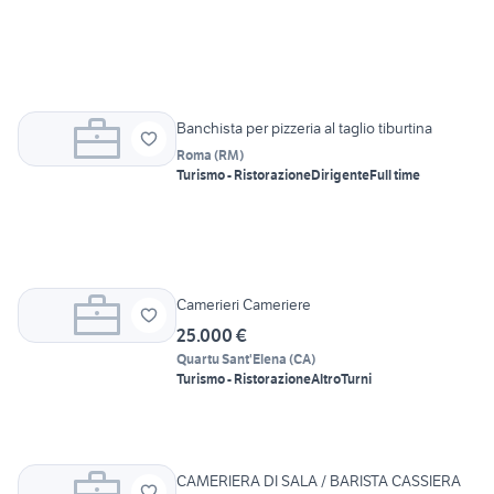
Banchista per pizzeria al taglio tiburtina
Roma
(
RM
)
Turismo - Ristorazione
Dirigente
Full time
Camerieri Cameriere
25.000 €
Quartu Sant'Elena
(
CA
)
Turismo - Ristorazione
Altro
Turni
CAMERIERA DI SALA / BARISTA CASSIERA