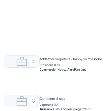
Addetto/a yogurteria - happy yò frosinone
Frosinone
(
FR
)
Commercio - Negozi
Altro
Part time
Cameriere di sala
Leporano
(
TA
)
Turismo - Ristorazione
Impiegato
Turni