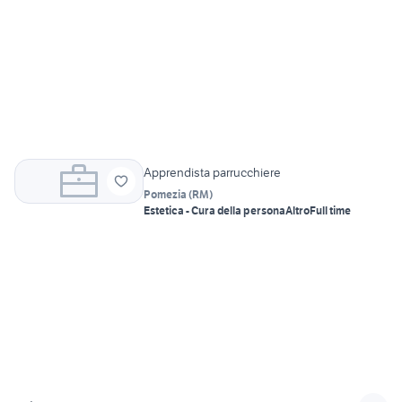
Apprendista parrucchiere
Pomezia
(
RM
)
Estetica - Cura della persona
Altro
Full time