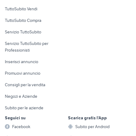
Case vacanza
bergamo
Roma provincia
TuttoSubito Vendi
Uffici e Locali
TuttoSubito Compra
commerciali
Servizio TuttoSubito
elettronica
per la casa e la
sports e hobby
Servizio TuttoSubito per
persona
Informatica
Animali
Professionisti
Arredamento e
Console e
Accessori per
Casalinghi
Inserisci annuncio
Videogiochi
animali
Elettrodomestici
Promuovi annuncio
Audio/Video
Musica e Film
Giardino e Fai da te
Consigli per la vendita
Fotografia
Libri e Riviste
Abbigliamento e
Negozi e Aziende
Telefonia
Strumenti Musicali
Accessori
Subito per le aziende
Sports
Tutto per i bambini
Seguici su
Scarica gratis l'App
Biciclette
Facebook
Subito per Android
Collezionismo