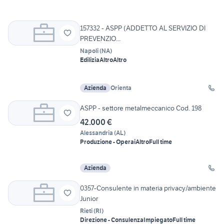
157332 - ASPP (ADDETTO AL SERVIZIO DI
PREVENZIO...
Napoli
(
NA
)
Edilizia
Altro
Altro
Azienda
Orienta
ASPP - settore metalmeccanico Cod. 198
42.000 €
Alessandria
(
AL
)
Produzione - Operai
Altro
Full time
Azienda
0357-Consulente in materia privacy/ambiente
Junior
Rieti
(
RI
)
Direzione - Consulenza
Impiegato
Full time