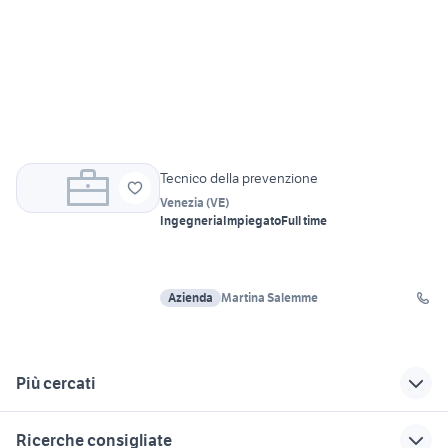
Tecnico della prevenzione
Venezia
(
VE
)
Ingegneria
Impiegato
Full time
Azienda
Martina Salemme
Più cercati
Correlati
Richerche simili
Suggerimenti
Ricerche consigliate