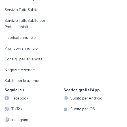
commerciali
Servizio TuttoSubito
elettronica
per la casa e la
sports e hobby
Servizio TuttoSubito per
persona
Informatica
Animali
Professionisti
Arredamento e
Console e
Accessori per
Casalinghi
Inserisci annuncio
Videogiochi
animali
Elettrodomestici
Promuovi annuncio
Audio/Video
Musica e Film
Giardino e Fai da te
Consigli per la vendita
Fotografia
Libri e Riviste
Abbigliamento e
Negozi e Aziende
Telefonia
Strumenti Musicali
Accessori
Subito per le aziende
Sports
Tutto per i bambini
Seguici su
Scarica gratis l'App
Biciclette
Facebook
Subito per Android
Collezionismo
TikTok
Subito per iOS
Instagram