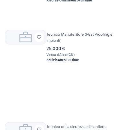
Risorse Umane
Altro
Full time
Tecnico Manutentore (Pest Proofing e
Impianti)
25.000 €
Vezza d'Alba
(
CN
)
Edilizia
Altro
Full time
Tecnico della sicurezza di cantiere