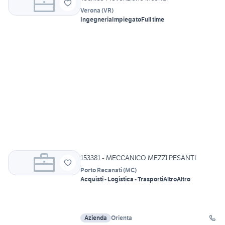
Verona
(
VR
)
Ingegneria
Impiegato
Full time
153381 - MECCANICO MEZZI PESANTI
Porto Recanati
(
MC
)
Acquisti - Logistica - Trasporti
Altro
Altro
Azienda
Orienta