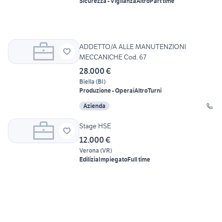
Sicurezza - Vigilanza
Altro
Part time
ADDETTO/A ALLE MANUTENZIONI
MECCANICHE Cod. 67
28.000 €
Biella
(
BI
)
Produzione - Operai
Altro
Turni
Azienda
Stage HSE
12.000 €
Verona
(
VR
)
Edilizia
Impiegato
Full time