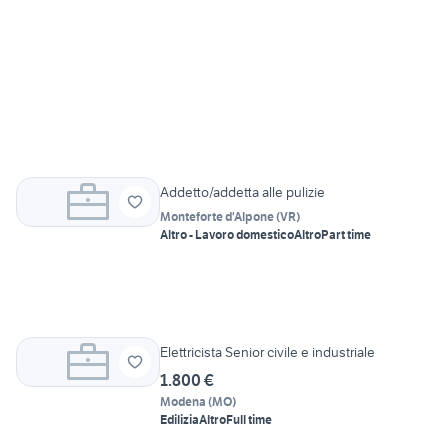
Addetto/addetta alle pulizie
Monteforte d'Alpone
(
VR
)
Altro - Lavoro domestico
Altro
Part time
Elettricista Senior civile e industriale
1.800 €
Modena
(
MO
)
Edilizia
Altro
Full time