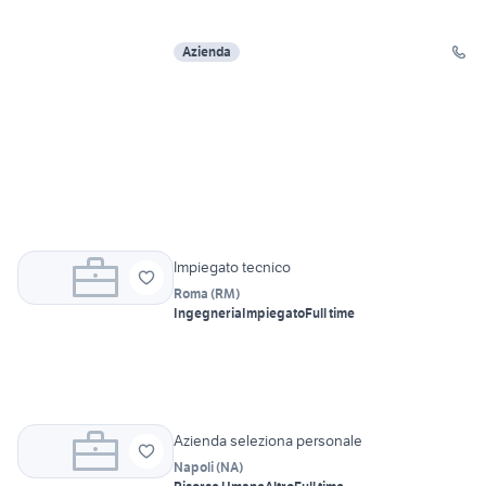
Azienda
Impiegato tecnico
Roma
(
RM
)
Ingegneria
Impiegato
Full time
Azienda seleziona personale
Napoli
(
NA
)