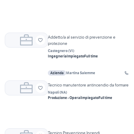
Addetto/a al servizio di prevenzione e
protezione
Castegnero
(
VI
)
Ingegneria
Impiegato
Full time
Azienda
Martina Salemme
Tecnico manutentore antincendio da formare
Napoli
(
NA
)
Produzione - Operai
Impiegato
Full time
Tecnico Prevenzione Incendi