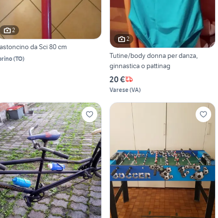
2
2
astoncino da Sci 80 cm
Tutine/body donna per danza,
orino
(
TO
)
ginnastica o pattinag
20 €
Varese
(
VA
)