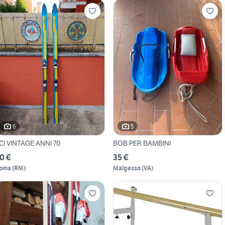
6
5
CI VINTAGE ANNI 70
BOB PER BAMBINI
0 €
35 €
oma
(
RM
)
Malgesso
(
VA
)