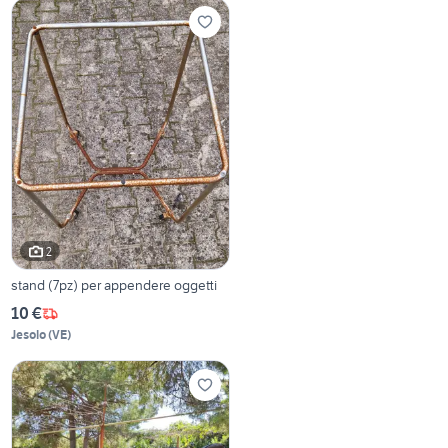
2
stand (7pz) per appendere oggetti
10 €
Jesolo
(
VE
)