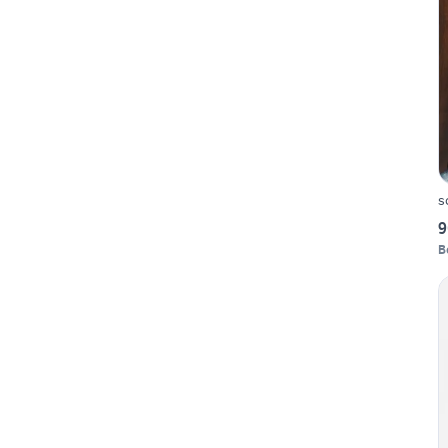
s
9
B