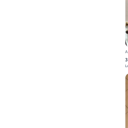
A
3
L