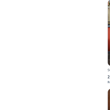
S
2
R