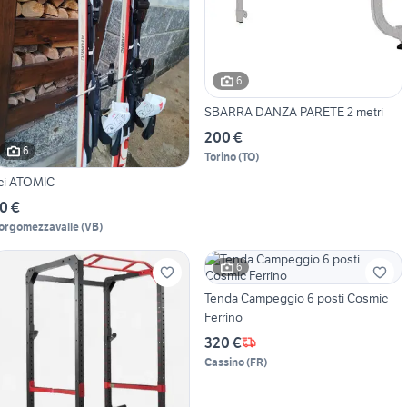
6
SBARRA DANZA PARETE 2 metri
200 €
6
Torino
(
TO
)
ci ATOMIC
0 €
orgomezzavalle
(
VB
)
6
Tenda Campeggio 6 posti Cosmic
Ferrino
320 €
Cassino
(
FR
)