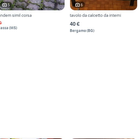
5
6
andem simil corsa
tavolo da calcetto da interni
40 €
assa
(
MS
)
Bergamo
(
BG
)