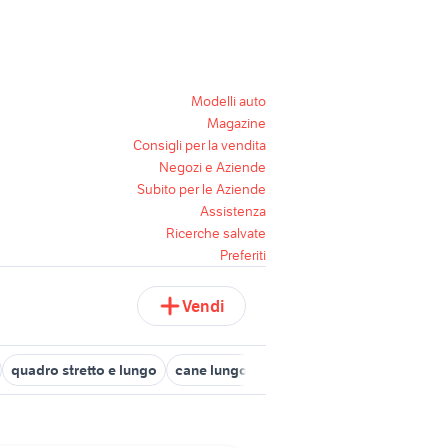
Modelli auto
Magazine
Consigli per la vendita
Negozi e Aziende
Subito per le Aziende
Assistenza
Ricerche salvate
Preferiti
Vendi
quadro stretto e lungo
cane lungo
cane muso lungo
gattini 