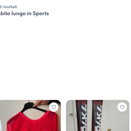
3 risultati
bito lungo in Sports