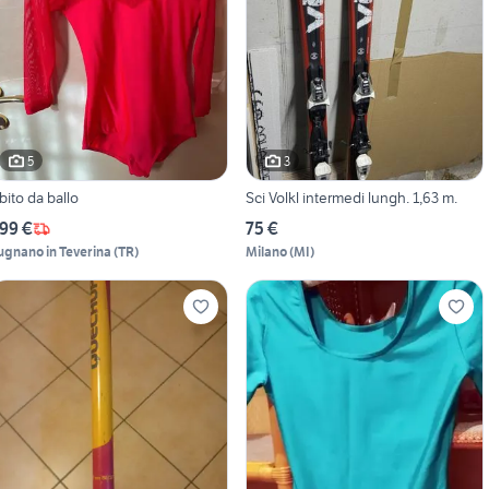
5
3
bito da ballo
Sci Volkl intermedi lungh. 1,63 m.
99 €
75 €
ugnano in Teverina
(
TR
)
Milano
(
MI
)