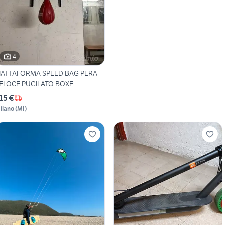
4
IATTAFORMA SPEED BAG PERA
ELOCE PUGILATO BOXE
15 €
ilano
(
MI
)