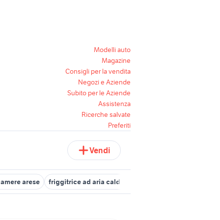
Modelli auto
Magazine
Consigli per la vendita
Negozi e Aziende
Subito per le Aziende
Assistenza
Ricerche salvate
Preferiti
Vendi
 camere arese
friggitrice ad aria calda
bmw 640d
poltroncine 