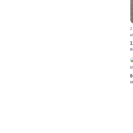
2
e
1
R
M
6
M