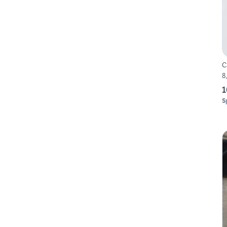
C
8,
1
S