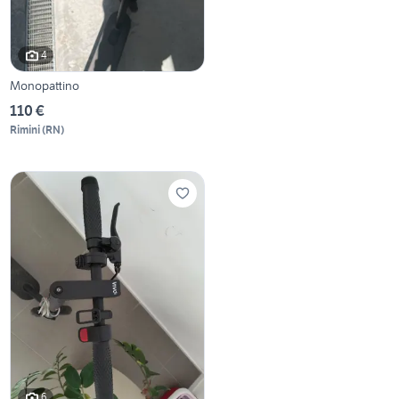
4
Monopattino
110 €
Rimini
(
RN
)
6