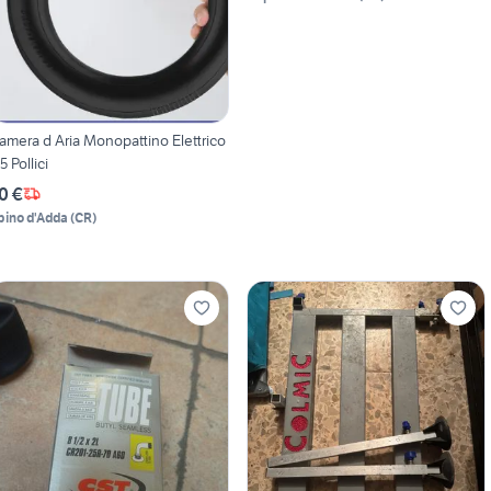
amera d Aria Monopattino Elettrico
5 Pollici
0 €
pino d'Adda
(
CR
)