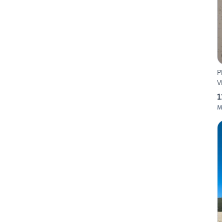
P
V
1
M