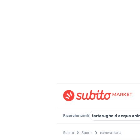
tartarughe d acqua ani
Ricerche
simili
Subito
Sports
camera d aria