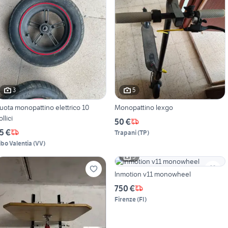
3
5
uota monopattino elettrico 10
Monopattino lexgo
llici
50 €
5 €
Trapani
(
TP
)
ibo Valentia
(
VV
)
5
Inmotion v11 monowheel
750 €
Firenze
(
FI
)