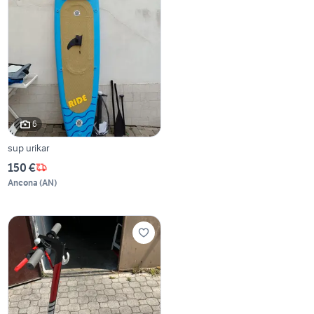
6
sup urikar
150 €
Ancona
(
AN
)