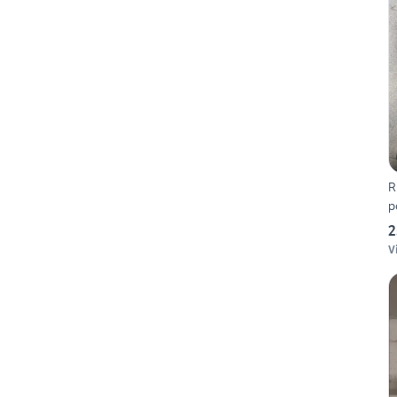
R
po
2
V