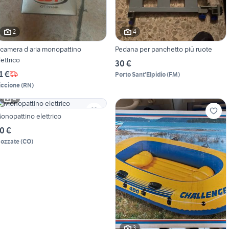
2
4
 camera d aria monopattino
Pedana per panchetto più ruote
lettrico
30 €
1 €
Porto Sant'Elpidio
(
FM
)
iccione
(
RN
)
4
onopattino elettrico
0 €
ozzate
(
CO
)
3