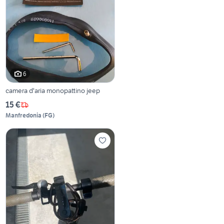
6
camera d'aria monopattino jeep
15 €
Manfredonia
(
FG
)