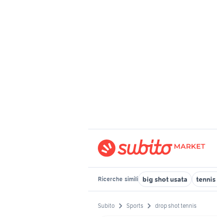
big shot usata
tennis
Ricerche
simili
Subito
Sports
drop shot tennis