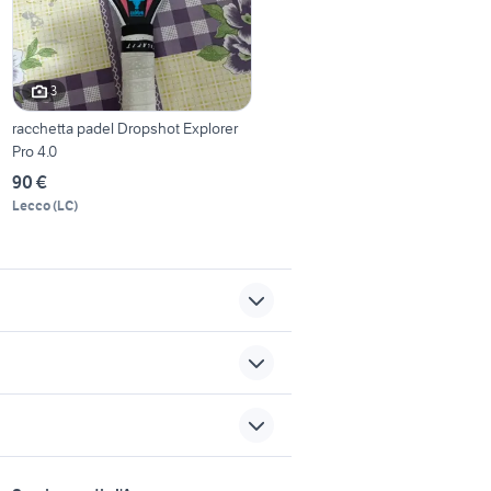
3
racchetta padel Dropshot Explorer
Pro 4.0
90 €
Lecco
(
LC
)
cane da caccia animali
zionismo
Campania
cucciolo
cani in regalo bologna
sports e hobby
lia
galline animali Salerno