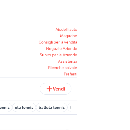
Modelli auto
Magazine
Consigli per la vendita
Negozi e Aziende
Subito per le Aziende
Assistenza
Ricerche salvate
Preferiti
Vendi
tennis
eta tennis
battuta tennis
tornei tennis
allenamento ten