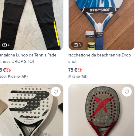
4
3
antalone Lungo da Tennis Padel
racchettone da beach tennis Drop
itness DROP SHOT
shot
6 €
75 €
scoli Piceno
(
AP
)
Milano
(
MI
)