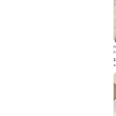
P
F
1
A