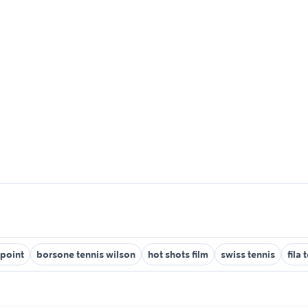
 point
borsone tennis wilson
hot shots film
swiss tennis
fila 