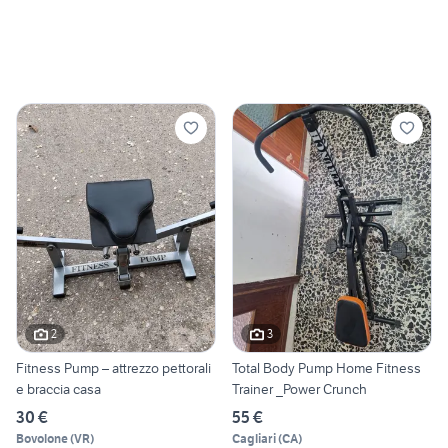
2
3
Fitness Pump – attrezzo pettorali
Total Body Pump Home Fitness
e braccia casa
Trainer _Power Crunch
30 €
55 €
Bovolone
(
VR
)
Cagliari
(
CA
)