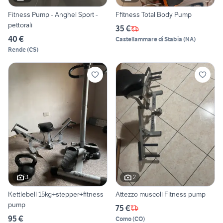
Fitness Pump - Anghel Sport -
Ffitness Total Body Pump
pettorali
35 €
40 €
Castellammare di Stabia
(
NA
)
Rende
(
CS
)
3
2
Kettlebell 15kg+stepper+fitness
Attezzo muscoli Fitness pump
pump
75 €
95 €
Como
(
CO
)