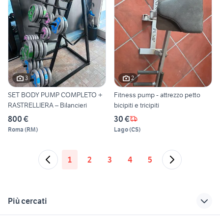
3
2
SET BODY PUMP COMPLETO +
Fitness pump - attrezzo petto
RASTRELLIERA – Bilancieri
bicipiti e tricipiti
800 €
30 €
Roma
(
RM
)
Lago
(
CS
)
1
2
3
4
5
Più cercati