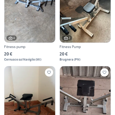
4
2
Fitness pump
Fitness Pump
20 €
20 €
Cernusco sul Naviglio
(
MI
)
Brugnera
(
PN
)