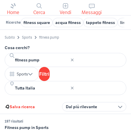
Home
Cerca
Vendi
Messaggi
fitness square
acqua fitness
tappeto fitness
lineaf
Ricerche
Subito
Sports
fitness pump
Cosa cerchi?
Filtri
Sports
Salva ricerca
Dal più rilevante
197 risultati
Fitness pump in Sports