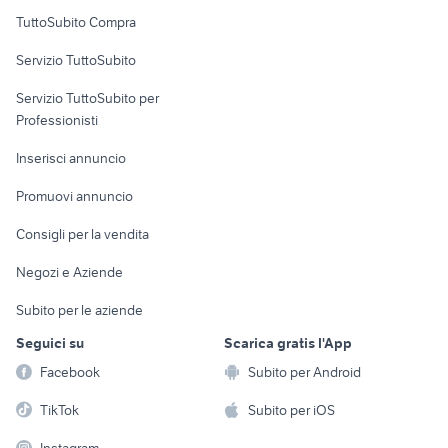
Uffici e Locali
TuttoSubito Compra
commerciali
Servizio TuttoSubito
elettronica
per la casa e la
sports e hobby
Servizio TuttoSubito per
persona
Informatica
Animali
Professionisti
Arredamento e
Console e
Accessori per
Casalinghi
Inserisci annuncio
Videogiochi
animali
Elettrodomestici
Promuovi annuncio
Audio/Video
Musica e Film
Giardino e Fai da te
Consigli per la vendita
Fotografia
Libri e Riviste
Abbigliamento e
Negozi e Aziende
Telefonia
Strumenti Musicali
Accessori
Subito per le aziende
Sports
Tutto per i bambini
Seguici su
Scarica gratis l'App
Biciclette
Facebook
Subito per Android
Collezionismo
TikTok
Subito per iOS
Instagram