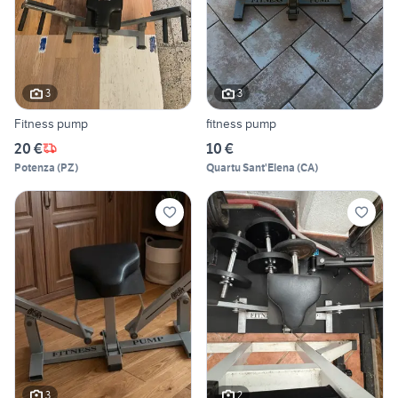
3
3
Fitness pump
fitness pump
20 €
10 €
Potenza
(
PZ
)
Quartu Sant'Elena
(
CA
)
3
2