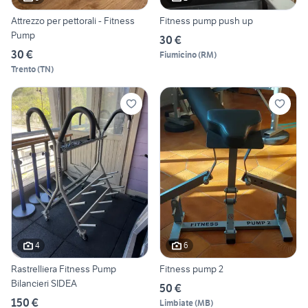
Attrezzo per pettorali - Fitness
Fitness pump push up
Pump
30 €
30 €
Fiumicino
(
RM
)
Trento
(
TN
)
4
6
Rastrelliera Fitness Pump
Fitness pump 2
Bilancieri SIDEA
50 €
150 €
Limbiate
(
MB
)