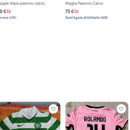
aglie felpa palermo calcio
Maglia Palermo Calcio
0 €
75 €
erona
(
VR
)
Sant'Agata di Militello
(
ME
)