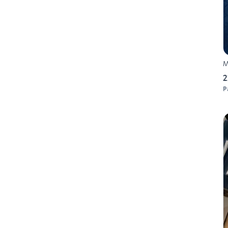
M
2
P