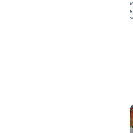
M
5
V