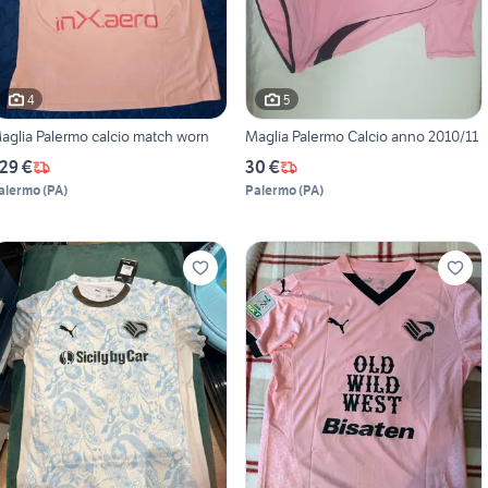
4
5
aglia Palermo calcio match worn
Maglia Palermo Calcio anno 2010/11
29 €
30 €
alermo
(
PA
)
Palermo
(
PA
)