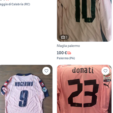
eggio di Calabria
(
RC
)
2
Maglia palermo
100 €
Palermo
(
PA
)