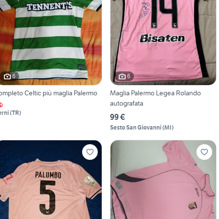
6
6
ompleto Celtic più maglia Palermo
Maglia Palermo Legea Rolando
autografata
erni
(
TR
)
99 €
Sesto San Giovanni
(
MI
)