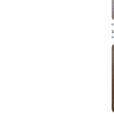
M
1
S