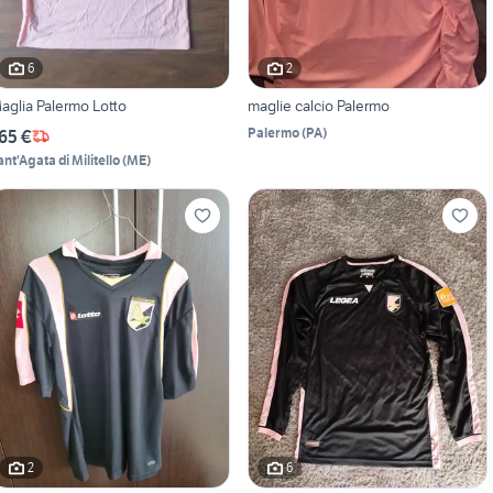
6
2
aglia Palermo Lotto
maglie calcio Palermo
Palermo
(
PA
)
65 €
ant'Agata di Militello
(
ME
)
2
6