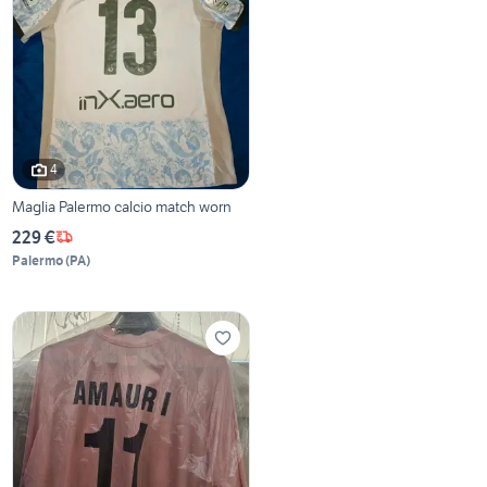
4
Maglia Palermo calcio match worn
229 €
Palermo
(
PA
)