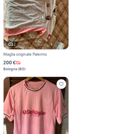
2
Maglia originale Palermo
200 €
Bologna
(
BO
)