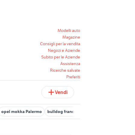
Modelli auto
Magazine
Consigli per la vendita
Negozi e Aziende
Subito per le Aziende
Assistenza
Ricerche salvate
Preferiti
Vendi
opel mokka Palermo
bulldog francese palermo
miniescavatore