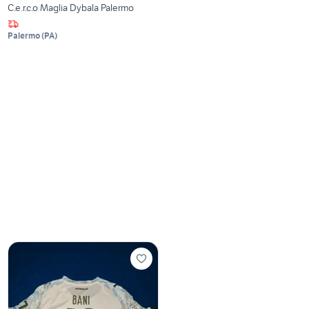
C.e.r.c.o Maglia Dybala Palermo
Palermo
(
PA
)