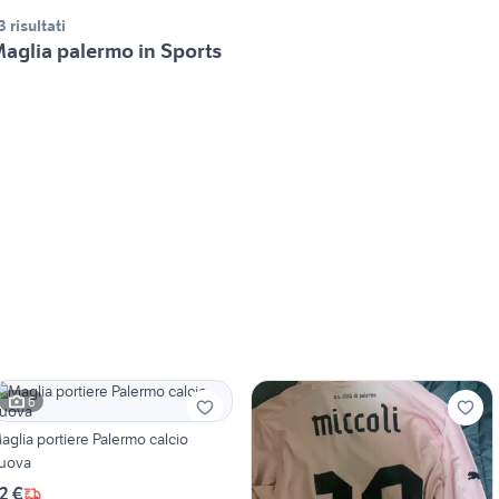
3 risultati
aglia palermo in Sports
6
aglia portiere Palermo calcio
uova
2 €