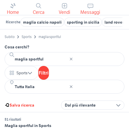
Home
Cerca
Vendi
Messaggi
maglia calcio napoli
sporting in sicilia
land rover d
Ricerche
Subito
Sports
maglia sportful
Cosa cerchi?
Filtri
Sports
Salva ricerca
Dal più rilevante
51 risultati
Maglia sportful in Sports