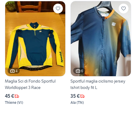
4
6
Maglia Sci di Fondo Sportful
Sportful maglia ciclismo jersey
Worldloppet 3 Race
tshirt body fit L
45 €
35 €
Thiene
(
VI
)
Ala
(
TN
)