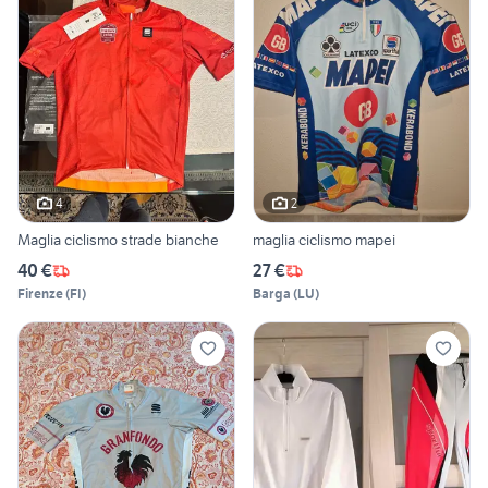
4
2
Maglia ciclismo strade bianche
maglia ciclismo mapei
40 €
27 €
Firenze
(
FI
)
Barga
(
LU
)