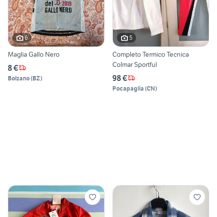
6
5
Maglia Gallo Nero
Completo Termico Tecnica
Colmar Sportful
8 €
98 €
Bolzano
(
BZ
)
Pocapaglia
(
CN
)