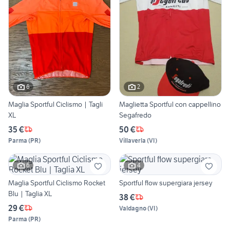
6
2
Maglia Sportful Ciclismo | Tagli
Maglietta Sportful con cappellino
XL
Segafredo
35 €
50 €
Parma
(
PR
)
Villaverla
(
VI
)
6
4
Maglia Sportful Ciclismo Rocket
Sportful flow supergiara jersey
Blu | Taglia XL
38 €
29 €
Valdagno
(
VI
)
Parma
(
PR
)