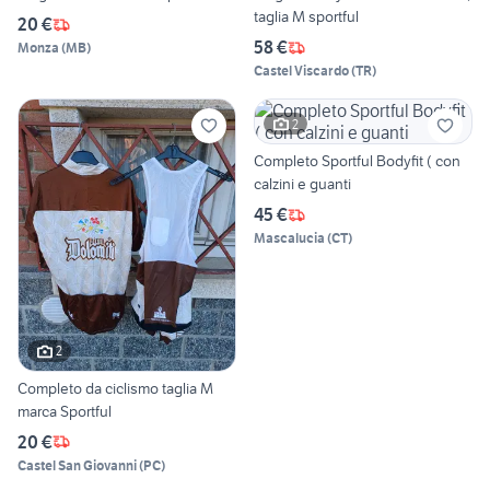
taglia M sportful
20 €
58 €
Monza
(
MB
)
Castel Viscardo
(
TR
)
2
Completo Sportful Bodyfit ( con
calzini e guanti
45 €
Mascalucia
(
CT
)
2
Completo da ciclismo taglia M
marca Sportful
20 €
Castel San Giovanni
(
PC
)