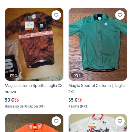
3
6
Maglia ciclismo Sportful taglia XS
Maglia Sportful Ciclismo | Taglia
nuova
2XL
50 €
35 €
Bassano del Grappa
(
VI
)
Parma
(
PR
)