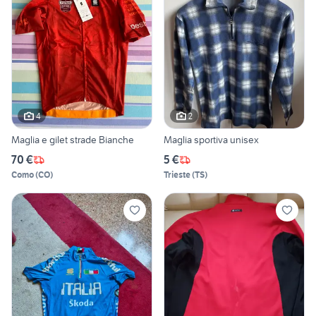
4
2
Maglia e gilet strade Bianche
Maglia sportiva unisex
70 €
5 €
Como
(
CO
)
Trieste
(
TS
)