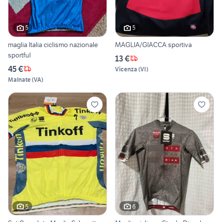
5
5
maglia Italia ciclismo nazionale
MAGLIA/GIACCA sportiva
sportful
13 €
45 €
Vicenza
(
VI
)
Malnate
(
VA
)
5
6