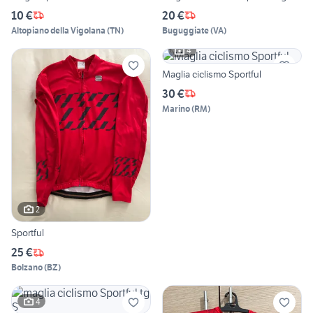
10 €
20 €
Altopiano della Vigolana
(
TN
)
Buguggiate
(
VA
)
4
Maglia ciclismo Sportful
30 €
Marino
(
RM
)
2
Sportful
25 €
Bolzano
(
BZ
)
4