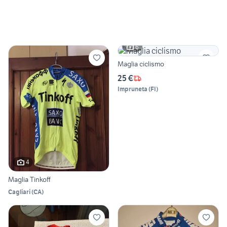
6
Maglia ciclismo
25 €
Impruneta
(
FI
)
4
Maglia Tinkoff
Cagliari
(
CA
)