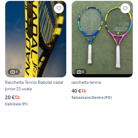
4
6
Racchetta Tennis Babolat nadal
racchetta tennis
junior 23 usata
40 €
20 €
Selvazzano Dentro
(
PD
)
Calcinaia
(
PI
)