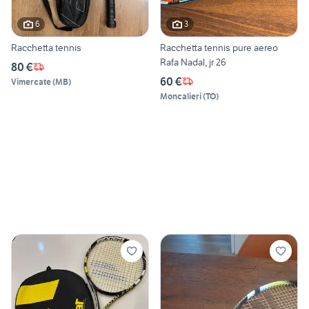
6
3
Racchetta tennis
Racchetta tennis pure aereo
Rafa Nadal, jr 26
80 €
60 €
Vimercate
(
MB
)
Moncalieri
(
TO
)