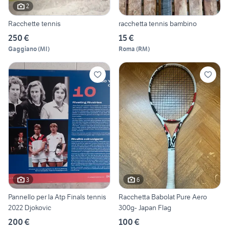
2
Racchette tennis
racchetta tennis bambino
250 €
15 €
Gaggiano
(
MI
)
Roma
(
RM
)
3
6
Pannello per la Atp Finals tennis
Racchetta Babolat Pure Aero
2022 Djokovic
300g- Japan Flag
200 €
100 €