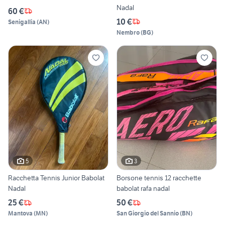
Nadal
60 €
10 €
Senigallia
(
AN
)
Nembro
(
BG
)
5
3
Racchetta Tennis Junior Babolat
Borsone tennis 12 racchette
Nadal
babolat rafa nadal
25 €
50 €
Mantova
(
MN
)
San Giorgio del Sannio
(
BN
)