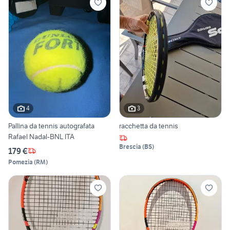
4
3
Pallina da tennis autografata
racchetta da tennis
Rafael Nadal-BNL ITA
Brescia
(
BS
)
179 €
Pomezia
(
RM
)