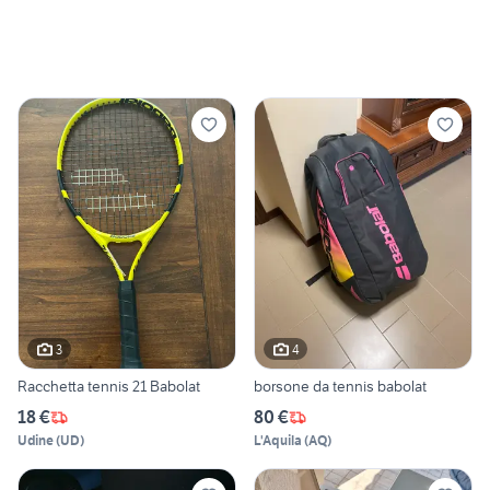
3
4
Racchetta tennis 21 Babolat
borsone da tennis babolat
18 €
80 €
Udine
(
UD
)
L'Aquila
(
AQ
)