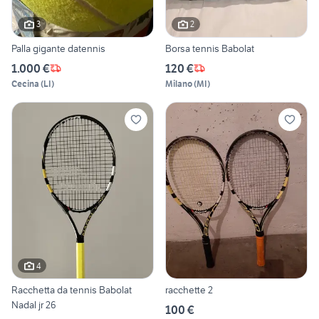
3
2
Palla gigante datennis
Borsa tennis Babolat
1.000 €
120 €
Cecina
(
LI
)
Milano
(
MI
)
4
Racchetta da tennis Babolat
racchette 2
Nadal jr 26
100 €