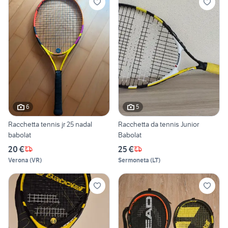
6
5
Racchetta tennis jr 25 nadal
Racchetta da tennis Junior
babolat
Babolat
20 €
25 €
Verona
(
VR
)
Sermoneta
(
LT
)