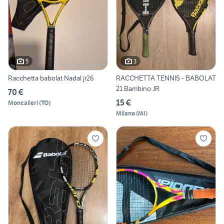
5
3
Racchetta babolat Nadal jr26
RACCHETTA TENNIS - BABOLAT
21 Bambino JR
70 €
15 €
Moncalieri
(
TO
)
Milano
(
MI
)