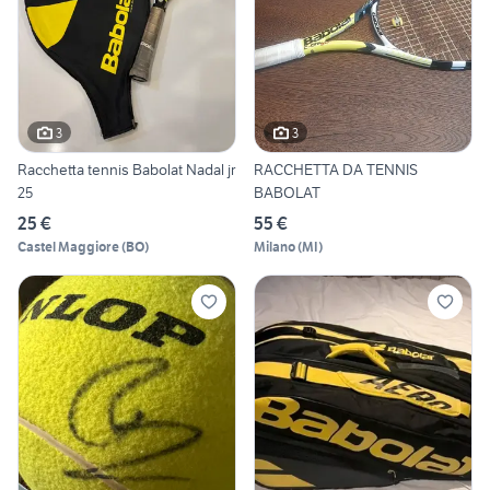
3
3
Racchetta tennis Babolat Nadal jr
RACCHETTA DA TENNIS
25
BABOLAT
25 €
55 €
Castel Maggiore
(
BO
)
Milano
(
MI
)