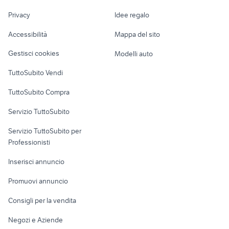
Imperia provincia
Nautica
lavoro
tamaki
schnauzer nano nero argento
Privacy
Idee regalo
Garage e box
Caravan e Camper
Accessibilità
Mappa del sito
Loft, mansarde e
Veicoli commerciali
altro
Gestisci cookies
Modelli auto
Case vacanza
TuttoSubito Vendi
Uffici e Locali
TuttoSubito Compra
commerciali
Servizio TuttoSubito
elettronica
per la casa e la
sports e hobby
Servizio TuttoSubito per
persona
Informatica
Animali
Professionisti
Arredamento e
Console e
Accessori per
Casalinghi
Inserisci annuncio
Videogiochi
animali
Elettrodomestici
Promuovi annuncio
Audio/Video
Musica e Film
Giardino e Fai da te
Consigli per la vendita
Fotografia
Libri e Riviste
Abbigliamento e
Negozi e Aziende
Telefonia
Strumenti Musicali
Accessori