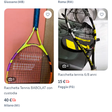
Giussano
(
MB
)
Roma
(
RM
)
4
Racchetta tennis 6/8 anni
6
15 €
Foggia
(
FG
)
Racchetta Tennis BABOLAT con
custodia
40 €
Milano
(
MI
)