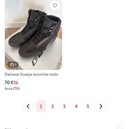
6
Dainese Scarpe tecniche moto
70 €
Arco
(
TN
)
1
2
3
4
5