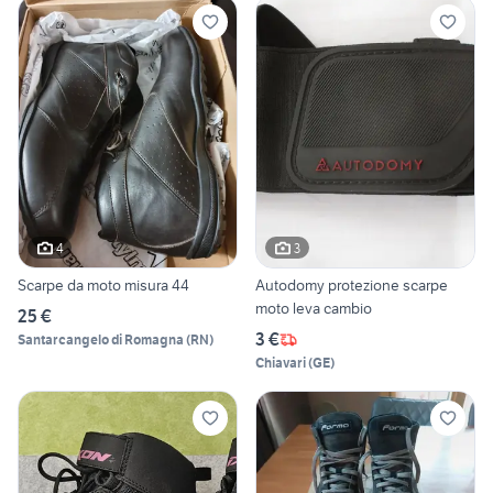
4
3
Scarpe da moto misura 44
Autodomy protezione scarpe
moto leva cambio
25 €
3 €
Santarcangelo di Romagna
(
RN
)
Chiavari
(
GE
)