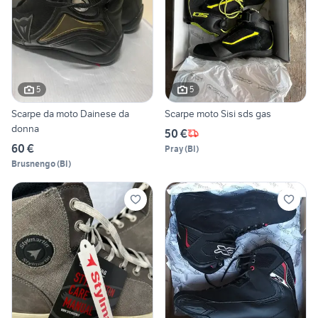
5
5
Scarpe da moto Dainese da
Scarpe moto Sisi sds gas
donna
50 €
60 €
Pray
(
BI
)
Brusnengo
(
BI
)