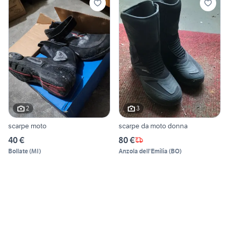
2
3
scarpe moto
scarpe da moto donna
40 €
80 €
Bollate
(
MI
)
Anzola dell'Emilia
(
BO
)