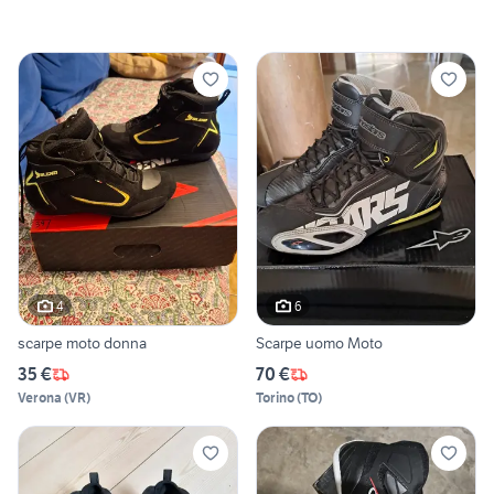
4
6
scarpe moto donna
Scarpe uomo Moto
35 €
70 €
Verona
(
VR
)
Torino
(
TO
)