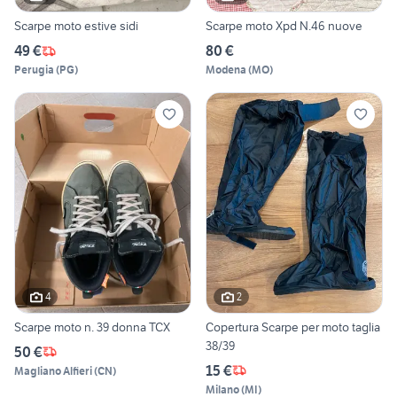
Scarpe moto estive sidi
Scarpe moto Xpd N.46 nuove
49 €
80 €
Perugia
(
PG
)
Modena
(
MO
)
4
2
Scarpe moto n. 39 donna TCX
Copertura Scarpe per moto taglia
38/39
50 €
15 €
Magliano Alfieri
(
CN
)
Milano
(
MI
)