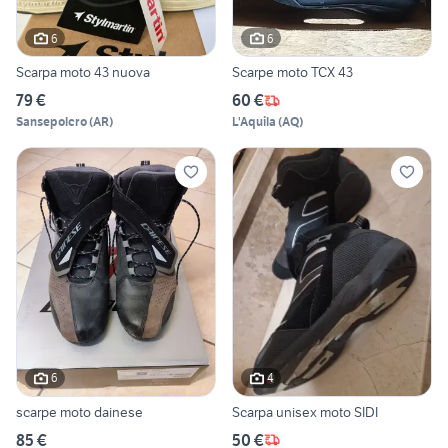
6
6
Scarpa moto 43 nuova
Scarpe moto TCX 43
79 €
60 €
Sansepolcro
(
AR
)
L'Aquila
(
AQ
)
6
4
scarpe moto dainese
Scarpa unisex moto SIDI
85 €
50 €