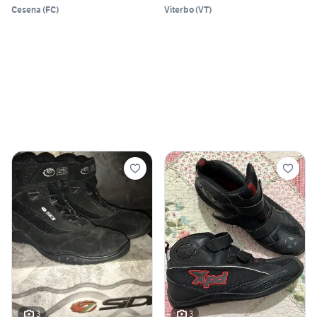
Cesena
(
FC
)
Viterbo
(
VT
)
3
3