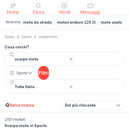
Home
Cerca
Vendi
Messaggi
moto da strada
motos enduro 125 2t
moto usate mo
Ricerche
Subito
Sports
scarpe moto
Cosa cerchi?
Filtri
Sports
Salva ricerca
Dal più rilevante
2.027 risultati
Scarpe moto in Sports