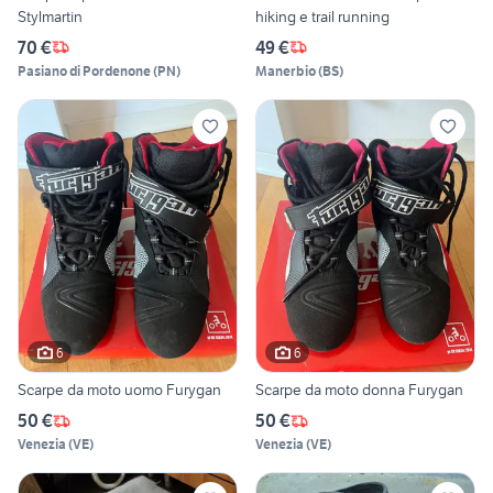
Stylmartin
hiking e trail running
70 €
49 €
Pasiano di Pordenone
(
PN
)
Manerbio
(
BS
)
6
6
Scarpe da moto uomo Furygan
Scarpe da moto donna Furygan
50 €
50 €
Venezia
(
VE
)
Venezia
(
VE
)