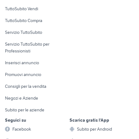
Case vacanza
TuttoSubito Vendi
Uffici e Locali
TuttoSubito Compra
commerciali
Servizio TuttoSubito
elettronica
per la casa e la
sports e hobby
Servizio TuttoSubito per
persona
Informatica
Animali
Professionisti
Arredamento e
Console e
Accessori per
Casalinghi
Inserisci annuncio
Videogiochi
animali
Elettrodomestici
Promuovi annuncio
Audio/Video
Musica e Film
Giardino e Fai da te
Consigli per la vendita
Fotografia
Libri e Riviste
Abbigliamento e
Negozi e Aziende
Telefonia
Strumenti Musicali
Accessori
Subito per le aziende
Sports
Tutto per i bambini
Seguici su
Scarica gratis l'App
Biciclette
Facebook
Subito per Android
Collezionismo