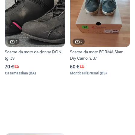
4
5
Scarpe da moto da donna IXON
Scarpe da moto FORMA Slam
tg. 39
Dry Camo n. 37
70 €
60 €
Casamassima
(
BA
)
Monticelli Brusati
(
BS
)