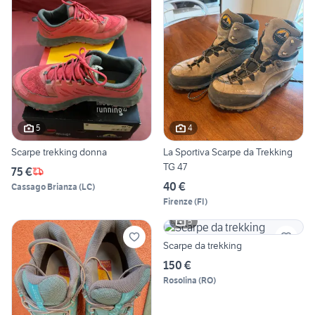
5
4
Scarpe trekking donna
La Sportiva Scarpe da Trekking
TG 47
75 €
40 €
Cassago Brianza
(
LC
)
Firenze
(
FI
)
5
Scarpe da trekking
150 €
Rosolina
(
RO
)