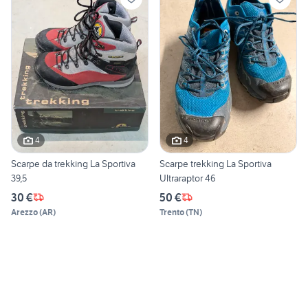
4
4
Scarpe da trekking La Sportiva
Scarpe trekking La Sportiva
39,5
Ultraraptor 46
30 €
50 €
Arezzo
(
AR
)
Trento
(
TN
)