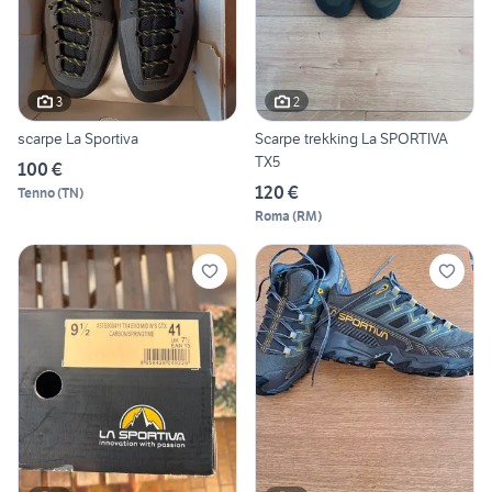
3
2
scarpe La Sportiva
Scarpe trekking La SPORTIVA
TX5
100 €
120 €
Tenno
(
TN
)
Roma
(
RM
)