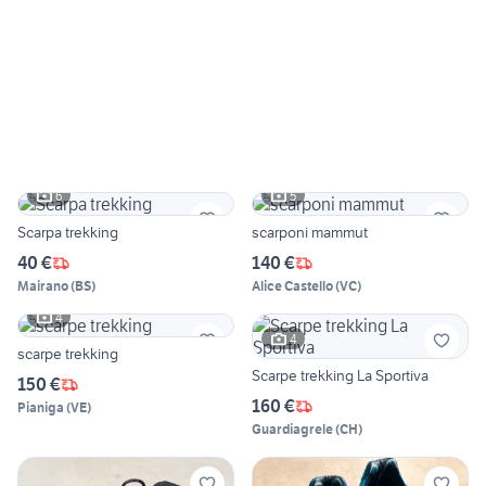
6
5
Scarpa trekking
scarponi mammut
40 €
140 €
Mairano
(
BS
)
Alice Castello
(
VC
)
4
4
scarpe trekking
Scarpe trekking La Sportiva
150 €
160 €
Pianiga
(
VE
)
Guardiagrele
(
CH
)