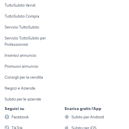
Case vacanza
TuttoSubito Vendi
Uffici e Locali
TuttoSubito Compra
commerciali
Servizio TuttoSubito
elettronica
per la casa e la
sports e hobby
Servizio TuttoSubito per
persona
Informatica
Animali
Professionisti
Arredamento e
Console e
Accessori per
Casalinghi
Inserisci annuncio
Videogiochi
animali
Elettrodomestici
Promuovi annuncio
Audio/Video
Musica e Film
Giardino e Fai da te
Consigli per la vendita
Fotografia
Libri e Riviste
Abbigliamento e
Negozi e Aziende
Telefonia
Strumenti Musicali
Accessori
Subito per le aziende
Sports
Tutto per i bambini
Seguici su
Scarica gratis l'App
Biciclette
Facebook
Subito per Android
Collezionismo
TikTok
Subito per iOS