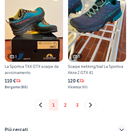
3
5
La Sportiva TX4 GTX scarpe da
Scarpe trekking/trail La Sportiva
avvicinamento
Akira 2 GTX 41
110 €
120 €
Bergamo
(
BG
)
Vicenza
(
VI
)
1
2
3
Più cercati