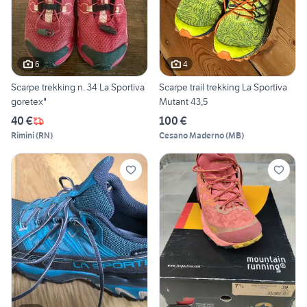
6
4
Scarpe trekking n. 34 La Sportiva
Scarpe trail trekking La Sportiva
goretex"
Mutant 43,5
40 €
100 €
Rimini
(
RN
)
Cesano Maderno
(
MB
)