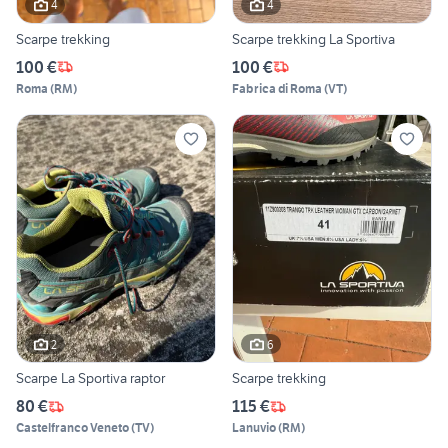
4
4
Scarpe trekking
Scarpe trekking La Sportiva
100 €
100 €
Roma
(
RM
)
Fabrica di Roma
(
VT
)
2
6
Scarpe La Sportiva raptor
Scarpe trekking
80 €
115 €
Castelfranco Veneto
(
TV
)
Lanuvio
(
RM
)