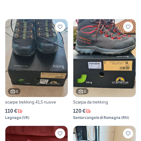
6
6
scarpe trekking 41,5 nuove
Scarpa da trekking
110 €
120 €
Legnago
(
VR
)
Santarcangelo di Romagna
(
RN
)