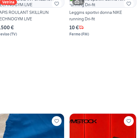
5
Vetrina
APIS ROULANT SKILLRUN
Leggins sportivi donna NIKE
ECHNOGYM LIVE
running Dri-fit
.500 €
10 €
reviso
(
TV
)
Fermo
(
FM
)