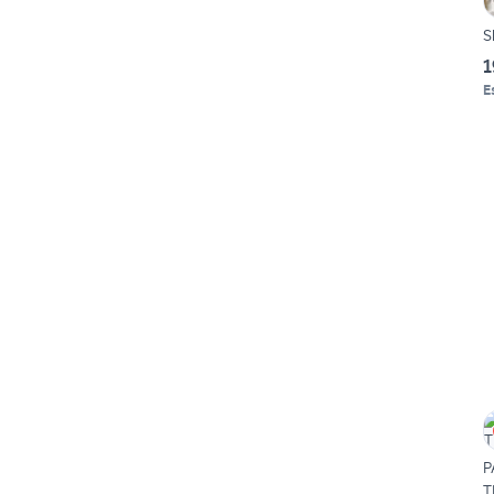
S
1
E
P
T