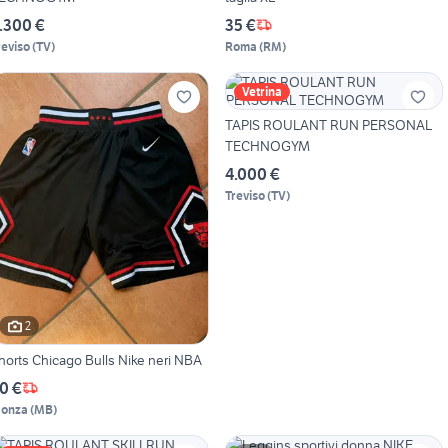
.300 €
35 €
reviso
(
TV
)
Roma
(
RM
)
Vetrina
TAPIS ROULANT RUN PERSONAL
TECHNOGYM
4.000 €
Treviso
(
TV
)
2
horts Chicago Bulls Nike neri NBA
0 €
onza
(
MB
)