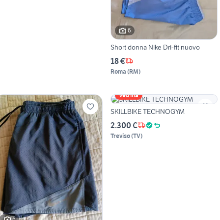
6
Short donna Nike Dri-fit nuovo
18 €
Roma
(
RM
)
Vetrina
SKILLBIKE TECHNOGYM
2.300 €
Treviso
(
TV
)
6