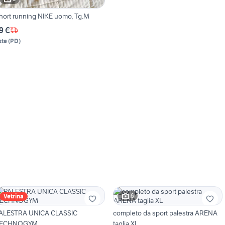
hort running NIKE uomo, Tg.M
9 €
ste
(
PD
)
6
Vetrina
ALESTRA UNICA CLASSIC
completo da sport palestra ARENA
ECHNOGYM
taglia XL