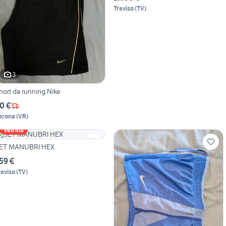
Treviso
(
TV
)
3
hort da running Nike
0 €
erona
(
VR
)
Vetrina
ET MANUBRI HEX
59 €
reviso
(
TV
)