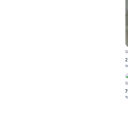
S
2
V
S
7
T