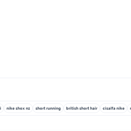
i
nike shox nz
short running
british short hair
cisalfa nike