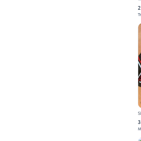
2
T
S
3
M