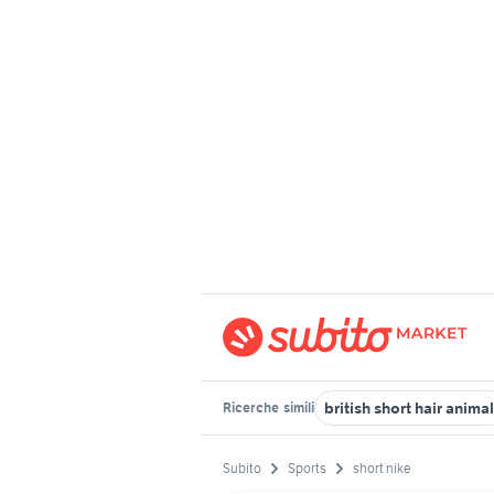
british short hair animal
Ricerche
simili
Subito
Sports
short nike