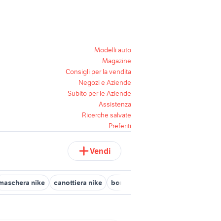
Modelli auto
Magazine
Consigli per la vendita
Negozi e Aziende
Subito per le Aziende
Assistenza
Ricerche salvate
Preferiti
Vendi
maschera nike
canottiera nike
borsone nike
giacca nike
oro