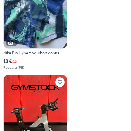
3
Nike Pro Hypercool short donna
18 €
Pescara
(
PE
)