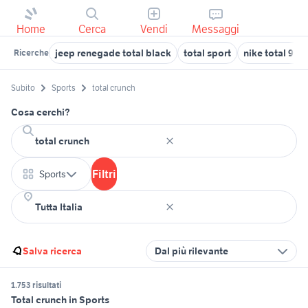
Home
Cerca
Vendi
Messaggi
jeep renegade total black
total sport
nike total 90 
Ricerche
Subito
Sports
total crunch
Cosa cerchi?
Filtri
Sports
Salva ricerca
Dal più rilevante
1.753 risultati
Total crunch in Sports