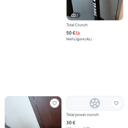
2
Total Crunch
50 €
Novi Ligure
(
AL
)
Total power crunch
30 €