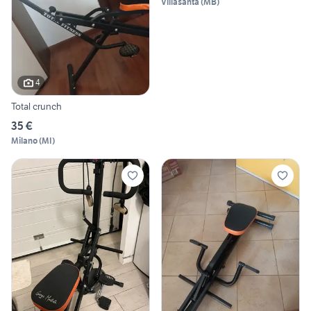
Villasanta
(
MB
)
4
Total crunch
35 €
Milano
(
MI
)