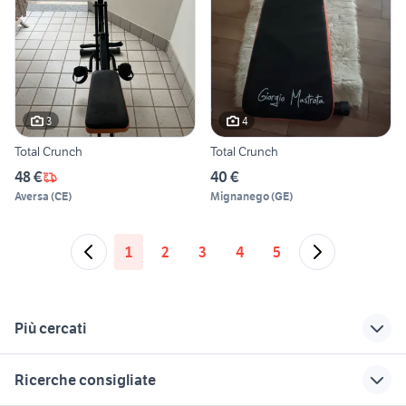
3
4
Total Crunch
Total Crunch
48 €
40 €
Aversa
(
CE
)
Mignanego
(
GE
)
1
2
3
4
5
Più cercati
Correlati
Richerche simili
Suggerimenti
Ricerche consigliate
crunch fitness
gallina araucana
jack russel piemonte