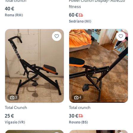
Total crunch
Power Crunch Display- Attrezzo
fitness
40 €
60 €
Roma
(
RM
)
Sedriano
(
MI
)
3
4
Total Crunch
Total crunch
25 €
30 €
Vigasio
(
VR
)
Rovato
(
BS
)