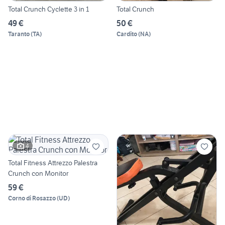
Total Crunch Cyclette 3 in 1
Total Crunch
49 €
50 €
Taranto
(
TA
)
Cardito
(
NA
)
4
Total Fitness Attrezzo Palestra
Crunch con Monitor
59 €
Corno di Rosazzo
(
UD
)