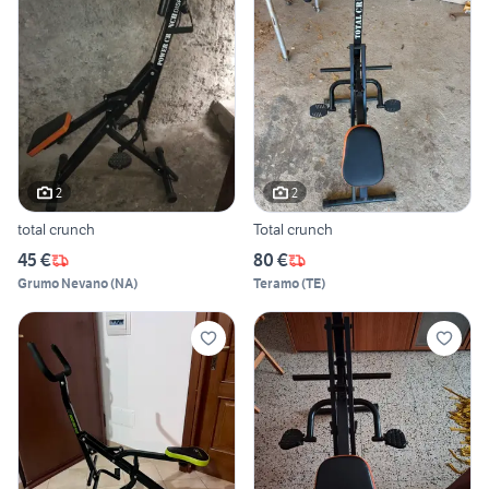
2
2
total crunch
Total crunch
45 €
80 €
Grumo Nevano
(
NA
)
Teramo
(
TE
)