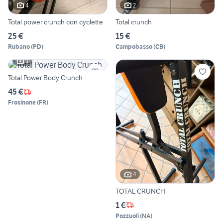
4
2
Total power crunch con cyclette
Total crunch
25 €
15 €
Rubano
(
PD
)
Campobasso
(
CB
)
3
Total Power Body Crunch
45 €
Frosinone
(
FR
)
4
TOTAL CRUNCH
1 €
Pozzuoli
(
NA
)