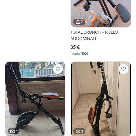
2
TOTAL CRUNCH + RULLO
ADDOMINALI
35 €
Imola
(
BO
)
4
3