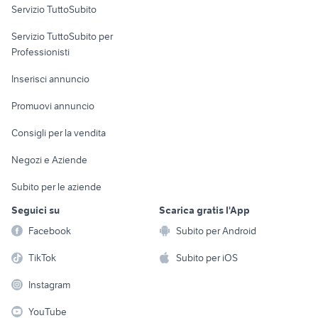
Servizio TuttoSubito
elettronica
per la casa e la
sports e hobby
Servizio TuttoSubito per
persona
Informatica
Animali
Professionisti
Arredamento e
Console e
Accessori per
Casalinghi
Inserisci annuncio
Videogiochi
animali
Elettrodomestici
Promuovi annuncio
Audio/Video
Musica e Film
Giardino e Fai da te
Consigli per la vendita
Fotografia
Libri e Riviste
Abbigliamento e
Negozi e Aziende
Telefonia
Strumenti Musicali
Accessori
Subito per le aziende
Sports
Tutto per i bambini
Seguici su
Scarica gratis l'App
Biciclette
Facebook
Subito per Android
Collezionismo
TikTok
Subito per iOS
Instagram
YouTube