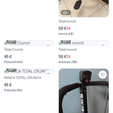
4
Total trunch
50 €
Lecce
(
LE
)
6
3
Total Crunch
Total crunch
45 €
50 €
Pozzuoli
(
NA
)
Arborea
(
OR
)
3
PANCA TOTAL CRUNCH
45 €
Palermo
(
PA
)