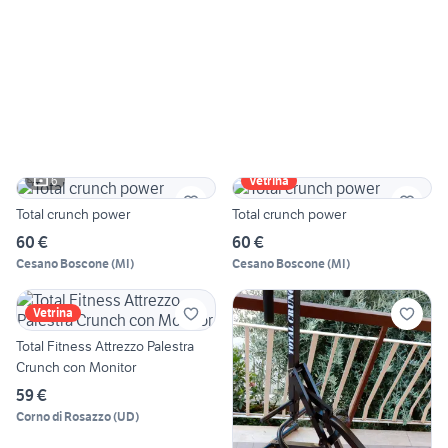
6
Vetrina
Total crunch power
Total crunch power
60 €
60 €
Cesano Boscone
(
MI
)
Cesano Boscone
(
MI
)
Vetrina
Total Fitness Attrezzo Palestra
Crunch con Monitor
59 €
Corno di Rosazzo
(
UD
)