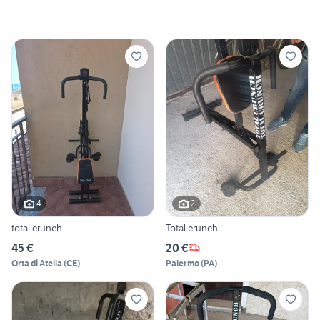
4
2
total crunch
Total crunch
45 €
20 €
Orta di Atella
(
CE
)
Palermo
(
PA
)