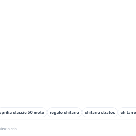
aprilia classic 50 moto
regalo chitarra
chitarra stratos
chitarr
sica toledo