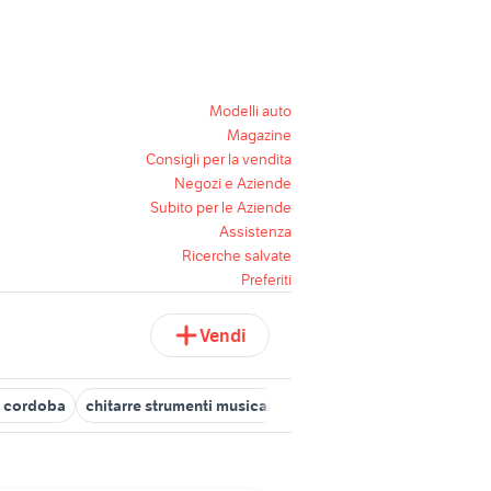
Modelli auto
Magazine
Consigli per la vendita
Negozi e Aziende
Subito per le Aziende
Assistenza
Ricerche salvate
Preferiti
Vendi
e cordoba
chitarre strumenti musicali Pavia provincia
chitarra re