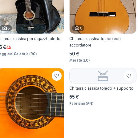
6
6
hitarra classica per ragazzi Toledo
Chitarra classica Toledo con
accordatore
5 €
50 €
eggio di Calabria
(
RC
)
Merate
(
LC
)
Chitarra classica toledo + supporto
65 €
Fabriano
(
AN
)