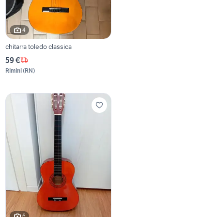
4
chitarra toledo classica
59 €
Rimini
(
RN
)
6