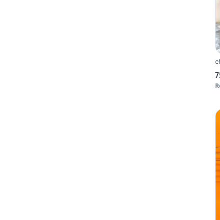
c
7
R