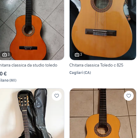
3
3
hitarra classica da studio toledo
Chitarra classica Toledo c 825
Cagliari
(
CA
)
0 €
ilano
(
MI
)