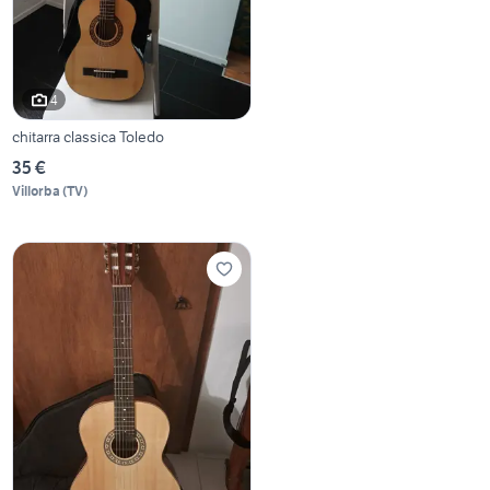
4
chitarra classica Toledo
35 €
Villorba
(
TV
)