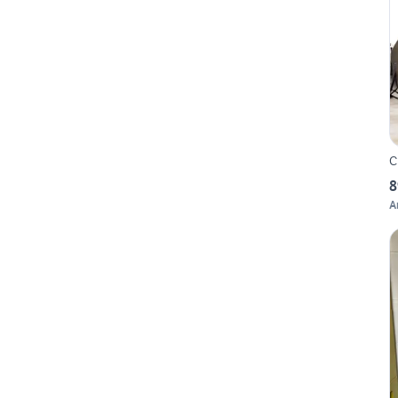
C
8
A