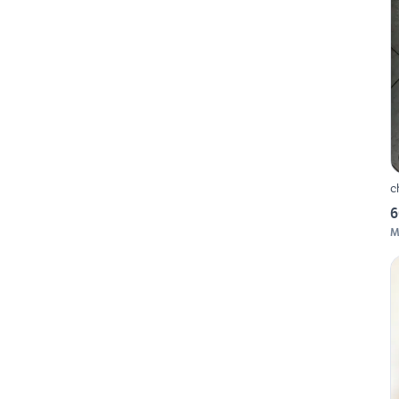
c
6
M