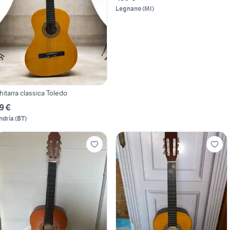
Legnano
(
MI
)
hitarra classica Toledo
9 €
ndria
(
BT
)