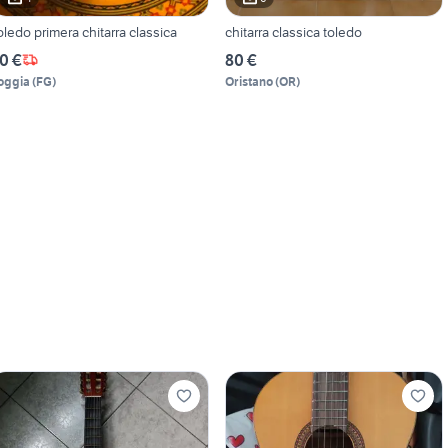
oledo primera chitarra classica
chitarra classica toledo
0 €
80 €
oggia
(
FG
)
Oristano
(
OR
)