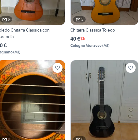
6
5
oledo Chitarra Classica con
Chitarra Classica Toledo
ustodia
40 €
0 €
Cologno Monzese
(
MI
)
egnano
(
MI
)
4
6