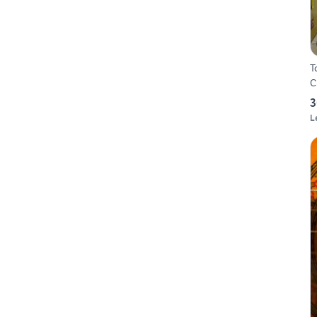
T
C
3
L