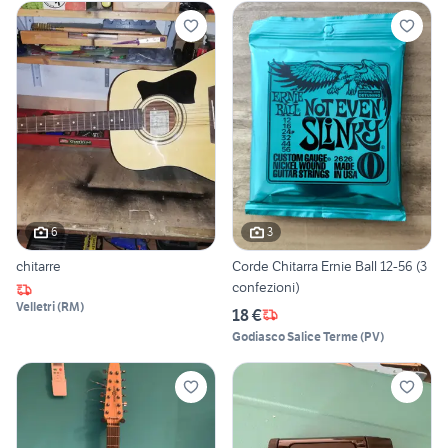
6
3
chitarre
Corde Chitarra Ernie Ball 12-56 (3
confezioni)
Velletri
(
RM
)
18 €
Godiasco Salice Terme
(
PV
)