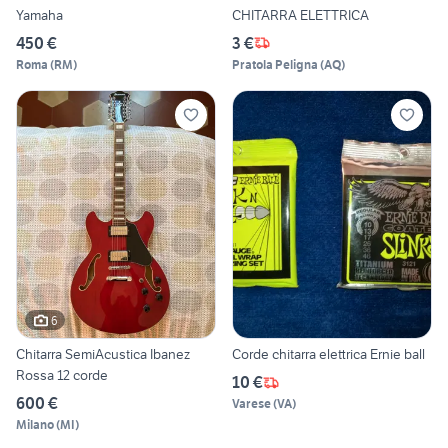
Yamaha
CHITARRA ELETTRICA
450 €
3 €
Roma
(
RM
)
Pratola Peligna
(
AQ
)
6
Chitarra SemiAcustica Ibanez
Corde chitarra elettrica Ernie ball
Rossa 12 corde
10 €
600 €
Varese
(
VA
)
Milano
(
MI
)