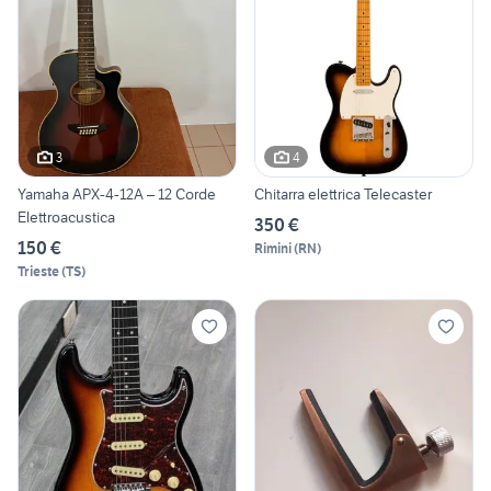
3
4
Yamaha APX-4-12A – 12 Corde
Chitarra elettrica Telecaster
Elettroacustica
350 €
150 €
Rimini
(
RN
)
Trieste
(
TS
)