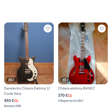
6
2
Danelectro Chitarra Elettrica 12
Chitarra elettrica IBANEZ
Corde Nera
370 €
450 €
Villaperuccio
(
SU
)
Genova
(
GE
)