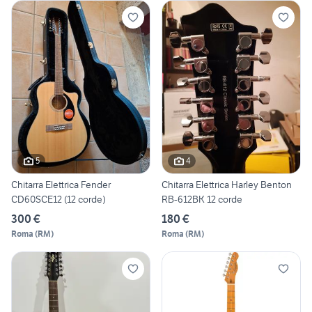
5
4
Chitarra Elettrica Fender
Chitarra Elettrica Harley Benton
CD60SCE12 (12 corde)
RB-612BK 12 corde
300 €
180 €
Roma
(
RM
)
Roma
(
RM
)