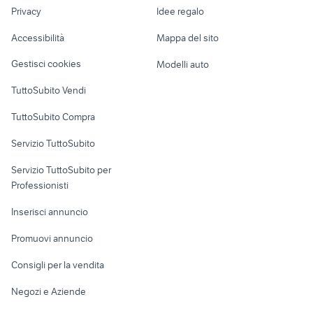
lavoro
Latina
Privacy
Idee regalo
Garage e box
dj station
il grande duello film
Caravan e Camper
Accessibilità
Mappa del sito
Loft, mansarde e
Veicoli commerciali
altro
Gestisci cookies
Modelli auto
Case vacanza
TuttoSubito Vendi
Uffici e Locali
TuttoSubito Compra
commerciali
Servizio TuttoSubito
elettronica
per la casa e la
sports e hobby
Servizio TuttoSubito per
persona
Informatica
Animali
Professionisti
Arredamento e
Console e
Accessori per
Casalinghi
Inserisci annuncio
Videogiochi
animali
Elettrodomestici
Promuovi annuncio
Audio/Video
Musica e Film
Giardino e Fai da te
Consigli per la vendita
Fotografia
Libri e Riviste
Abbigliamento e
Negozi e Aziende
Telefonia
Strumenti Musicali
Accessori