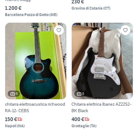
230 €
1.200 €
Gravina di Catania
(
CT
)
Barcellona Pozzo di Gotto
(
ME
)
6
6
chitarra elettroacustica richwood
Chitarra elettrica Ibanez AZ22S2-
RA-12- CEBS
BK Black
150 €
400 €
Napoli
(
NA
)
Grottaglie
(
TA
)