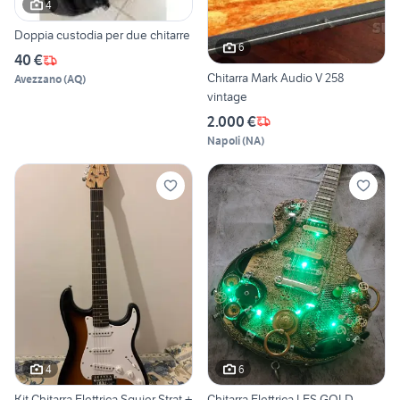
4
Doppia custodia per due chitarre
6
40 €
Chitarra Mark Audio V 258
Avezzano
(
AQ
)
vintage
2.000 €
Napoli
(
NA
)
4
6
Kit Chitarra Elettrica Squier Strat +
Chitarra Elettrica LES GOLD