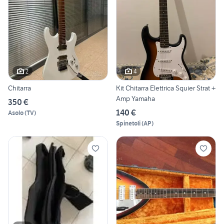
2
4
Chitarra
Kit Chitarra Elettrica Squier Strat +
Amp Yamaha
350 €
140 €
Asolo
(
TV
)
Spinetoli
(
AP
)