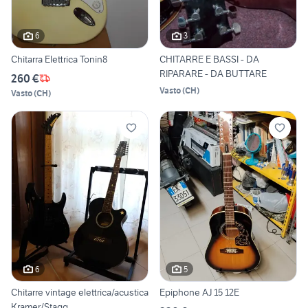
6
3
Chitarra Elettrica Tonin8
CHITARRE E BASSI - DA
RIPARARE - DA BUTTARE
260 €
Vasto
(
CH
)
Vasto
(
CH
)
6
5
Chitarre vintage elettrica/acustica
Epiphone AJ 15 12E
Kramer/Stagg