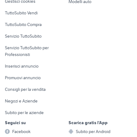
Gestisci cookies
Modelli auto
Case vacanza
TuttoSubito Vendi
Uffici e Locali
TuttoSubito Compra
commerciali
Servizio TuttoSubito
elettronica
per la casa e la
sports e hobby
Servizio TuttoSubito per
persona
Informatica
Animali
Professionisti
Arredamento e
Console e
Accessori per
Casalinghi
Inserisci annuncio
Videogiochi
animali
Elettrodomestici
Promuovi annuncio
Audio/Video
Musica e Film
Giardino e Fai da te
Consigli per la vendita
Fotografia
Libri e Riviste
Abbigliamento e
Negozi e Aziende
Telefonia
Strumenti Musicali
Accessori
Subito per le aziende
Sports
Tutto per i bambini
Seguici su
Scarica gratis l'App
Biciclette
Facebook
Subito per Android