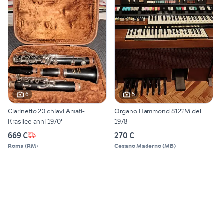
6
5
Clarinetto 20 chiavi Amati-
Organo Hammond 8122M del
Kraslice anni 1970'
1978
669 €
270 €
Roma
(
RM
)
Cesano Maderno
(
MB
)