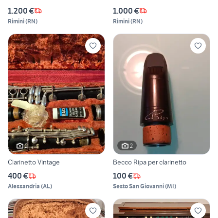
1.200 €
1.000 €
Rimini
(
RN
)
Rimini
(
RN
)
2
2
Clarinetto Vintage
Becco Ripa per clarinetto
400 €
100 €
Alessandria
(
AL
)
Sesto San Giovanni
(
MI
)