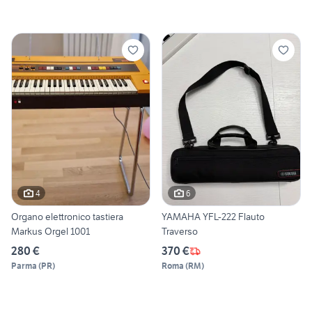
4
6
Organo elettronico tastiera
YAMAHA YFL-222 Flauto
Markus Orgel 1001
Traverso
280 €
370 €
Parma
(
PR
)
Roma
(
RM
)