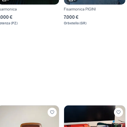
isarmonica
Fisarmonica PIGINI
.000 €
7.000 €
otenza
(
PZ
)
Orbetello
(
GR
)