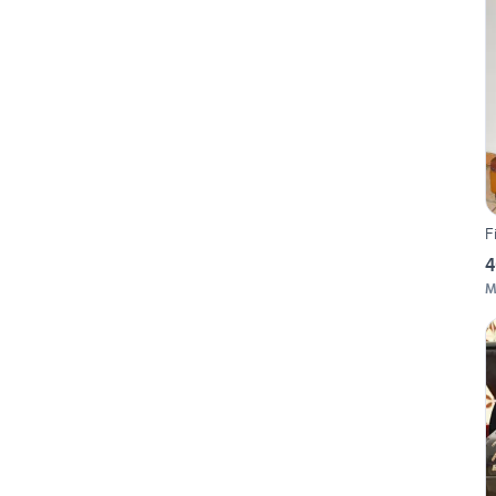
F
4
M