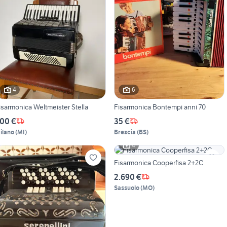
4
6
isarmonica Weltmeister Stella
Fisarmonica Bontempi anni 70
00 €
35 €
ilano
(
MI
)
Brescia
(
BS
)
4
Fisarmonica Cooperfisa 2+2C
2.690 €
Sassuolo
(
MO
)