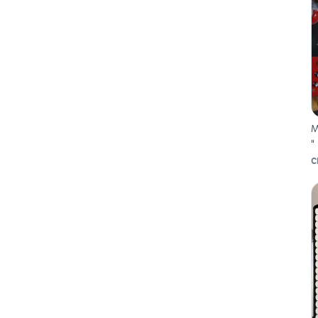
M
"
C