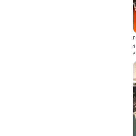
F
1
A