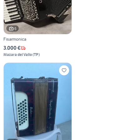
6
Fisarmonica
3.000 €
Mazara del Vallo
(
TP
)