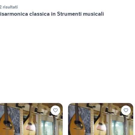
2 risultati
isarmonica classica in Strumenti musicali