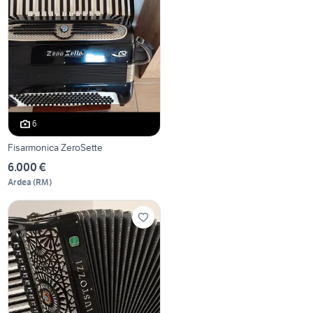
6
Fisarmonica ZeroSette
6.000 €
Ardea
(
RM
)