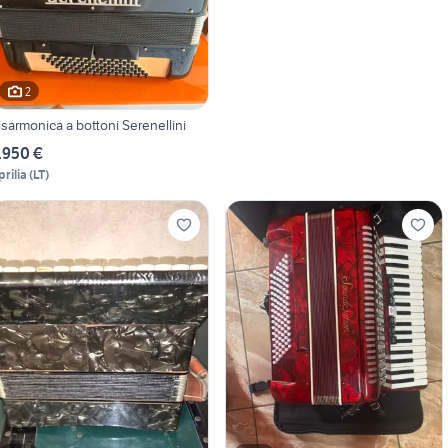
2
isarmonica a bottoni Serenellini
.950 €
prilia
(
LT
)