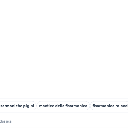
isarmoniche pigini
mantice della fisarmonica
fisarmonica roland
classica