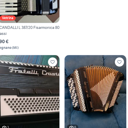
Vetrina
CANDALLI L 387/20 Fisarmonica 80
assi
90 €
egnano
(
MI
)
3
6