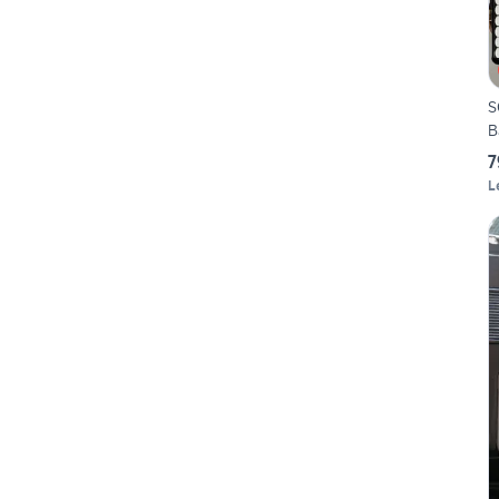
S
B
7
L