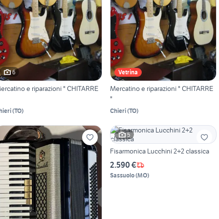
6
Vetrina
ercatino e riparazioni " CHITARRE
Mercatino e riparazioni " CHITARRE
"
hieri
(
TO
)
Chieri
(
TO
)
5
Fisarmonica Lucchini 2+2 classica
2.590 €
Sassuolo
(
MO
)