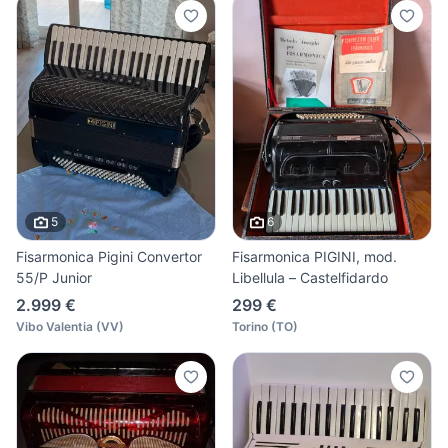
5
6
Fisarmonica Pigini Convertor
Fisarmonica PIGINI, mod.
55/P Junior
Libellula – Castelfidardo
2.999 €
299 €
Vibo Valentia
(
VV
)
Torino
(
TO
)