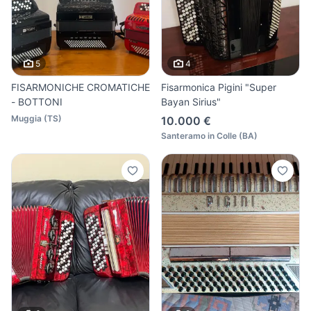
5
4
FISARMONICHE CROMATICHE
Fisarmonica Pigini "Super
- BOTTONI
Bayan Sirius"
Muggia
(
TS
)
10.000 €
Santeramo in Colle
(
BA
)