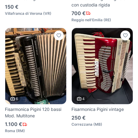
con custodia rigida
150 €
700 €
Villafranca di Verona
(
VR
)
Reggio nell'Emilia
(
RE
)
6
4
Fisarmonica Pigini 120 bassi
Fisarmonica Pigini vintage
Mod. Multitone
250 €
1.100 €
Correzzana
(
MB
)
Roma
(
RM
)