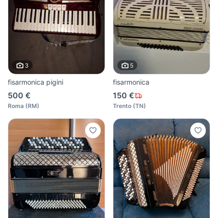
3
5
fisarmonica pigini
fisarmonica
500 €
150 €
Roma
(
RM
)
Trento
(
TN
)