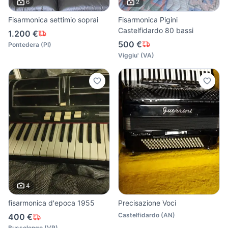
6
2
Fisarmonica settimio soprai
Fisarmonica Pigini
Castelfidardo 80 bassi
1.200 €
500 €
Pontedera
(
PI
)
Viggiu'
(
VA
)
4
fisarmonica d'epoca 1955
Precisazione Voci
Castelfidardo
(
AN
)
400 €
Bussolengo
(
VR
)