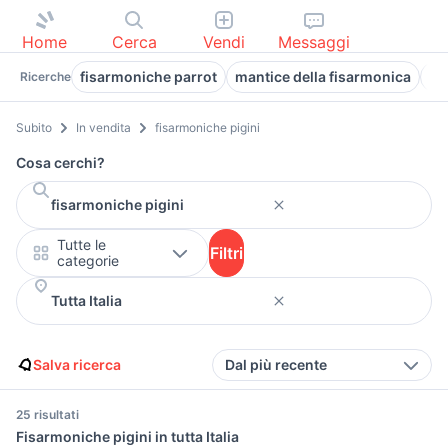
Home
Cerca
Vendi
Messaggi
fisarmoniche parrot
mantice della fisarmonica
vi
Ricerche
Subito
In vendita
fisarmoniche pigini
Cosa cerchi?
Tutte le
Filtri
categorie
Salva ricerca
Dal più recente
25 risultati
Fisarmoniche pigini in tutta Italia