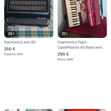
6
5
fisarmonica anni 60
Fisarmonica Pigini
Castelfidardo 80 Bassi anni
350 €
'50
290 €
Palermo
(
PA
)
Roma
(
RM
)