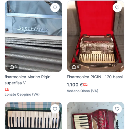
3
6
fisarmonica Marino Pigini
Fisarmonica PIGINI. 120 bassi
superfisa V
1.100 €
Vedano Olona
(
VA
)
Lonate Ceppino
(
VA
)