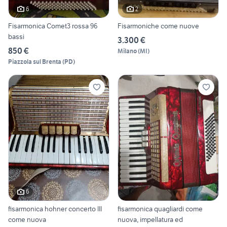
6
2
Fisarmonica Comet3 rossa 96
Fisarmoniche come nuove
bassi
3.300 €
850 €
Milano
(
MI
)
Piazzola sul Brenta
(
PD
)
6
fisarmonica hohner concerto III
fisarmonica quagliardi come
come nuova
nuova, impellatura ed