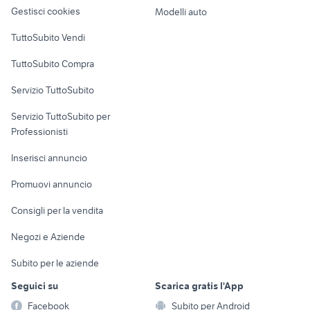
altro
Gestisci cookies
Modelli auto
Case vacanza
TuttoSubito Vendi
Uffici e Locali
TuttoSubito Compra
commerciali
Servizio TuttoSubito
elettronica
per la casa e la
sports e hobby
Servizio TuttoSubito per
persona
Informatica
Animali
Professionisti
Arredamento e
Console e
Accessori per
Casalinghi
Inserisci annuncio
Videogiochi
animali
Elettrodomestici
Promuovi annuncio
Audio/Video
Musica e Film
Giardino e Fai da te
Consigli per la vendita
Fotografia
Libri e Riviste
Abbigliamento e
Negozi e Aziende
Telefonia
Strumenti Musicali
Accessori
Subito per le aziende
Sports
Tutto per i bambini
Seguici su
Scarica gratis l'App
Biciclette
Facebook
Subito per Android