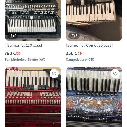
5
3
Fisarmonica 120 bassi
fisarmonica Comet 80 bassi
790 €
350 €
San Michele di Serino
(
AV
)
Campobasso
(
CB
)