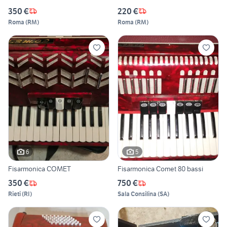
350 €
220 €
Roma
(
RM
)
Roma
(
RM
)
6
5
Fisarmonica COMET
Fisarmonica Comet 80 bassi
350 €
750 €
Rieti
(
RI
)
Sala Consilina
(
SA
)