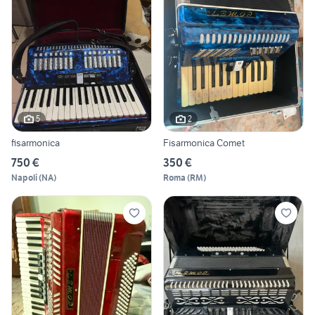
5
2
fisarmonica
Fisarmonica Comet
750 €
350 €
Napoli
(
NA
)
Roma
(
RM
)