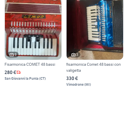
6
3
Fisarmonica COMET 48 bassi
fisarmonica Comet 48 bassi con
valigetta
280 €
330 €
San Giovanni la Punta
(
CT
)
Vimodrone
(
MI
)