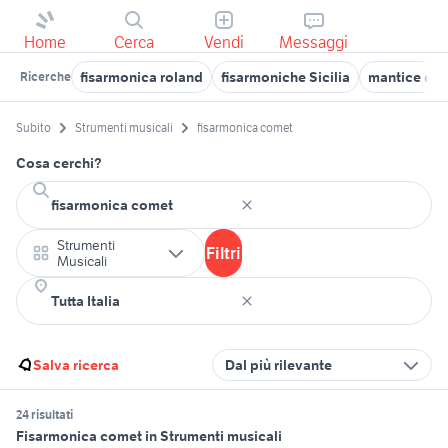
Home
Cerca
Vendi
Messaggi
fisarmonica roland
fisarmoniche Sicilia
mantice del
Ricerche
Subito
Strumenti musicali
fisarmonica comet
Cosa cerchi?
Strumenti
Filtri
Musicali
Salva ricerca
Dal più rilevante
24 risultati
Fisarmonica comet in Strumenti musicali