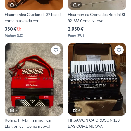
3
6
Fisarmonica Crucianelli 32 bassi
Fisarmonica Cromatica Borsini SL
come nuova da con
9218M Come Nuova
350 €
2.950 €
Matino
(
LE
)
Fano
(
PU
)
5
4
Roland FR-1x Fisarmonica
FIRSAMONICA GROSON 120
Elettronica - Come nuova!
BAS COME NUOVA