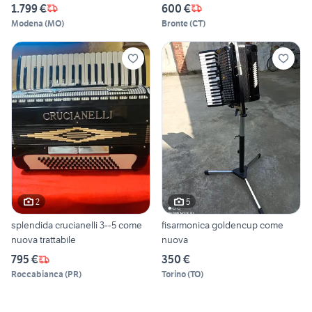
1.799 €
600 €
Modena
(
MO
)
Bronte
(
CT
)
2
5
splendida crucianelli 3--5 come
fisarmonica goldencup come
nuova trattabile
nuova
795 €
350 €
Roccabianca
(
PR
)
Torino
(
TO
)