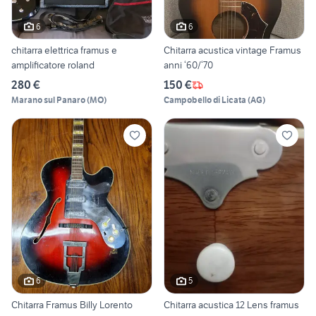
6
6
chitarra elettrica framus e
Chitarra acustica vintage Framus
amplificatore roland
anni ‘60/‘70
280 €
150 €
Marano sul Panaro
(
MO
)
Campobello di Licata
(
AG
)
6
5
Chitarra Framus Billy Lorento
Chitarra acustica 12 Lens framus