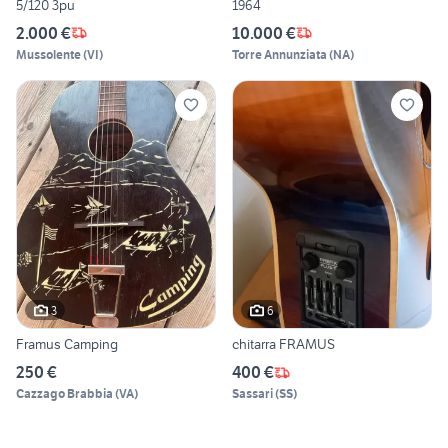
5/120 3pu
1964
2.000 €
10.000 €
Mussolente
(
VI
)
Torre Annunziata
(
NA
)
3
6
Framus Camping
chitarra FRAMUS
250 €
400 €
Cazzago Brabbia
(
VA
)
Sassari
(
SS
)