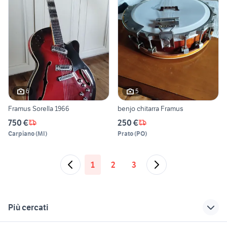
6
5
Framus Sorella 1966
benjo chitarra Framus
750 €
250 €
Carpiano
(
MI
)
Prato
(
PO
)
1
2
3
Più cercati