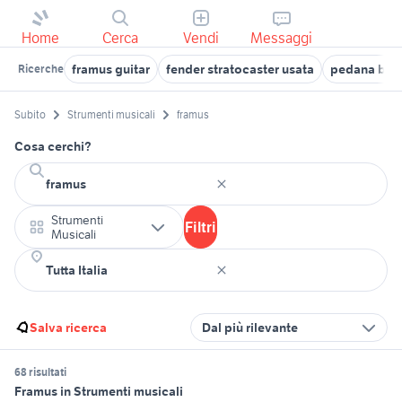
Home
Cerca
Vendi
Messaggi
framus guitar
fender stratocaster usata
pedana batt
Ricerche
Subito
Strumenti musicali
framus
Cosa cerchi?
Strumenti
Filtri
Musicali
Salva ricerca
Dal più rilevante
68 risultati
Framus in Strumenti musicali