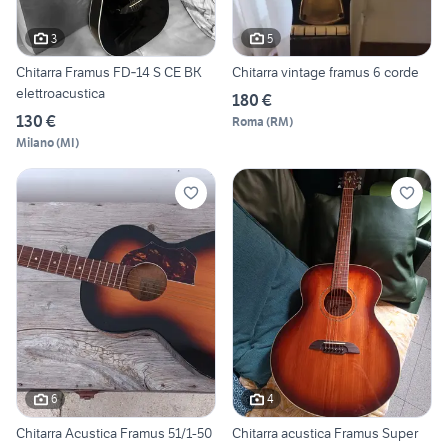
3
5
Chitarra Framus FD‑14 S CE BK
Chitarra vintage framus 6 corde
elettroacustica
180 €
130 €
Roma
(
RM
)
Milano
(
MI
)
6
4
Chitarra Acustica Framus 51/1-50
Chitarra acustica Framus Super