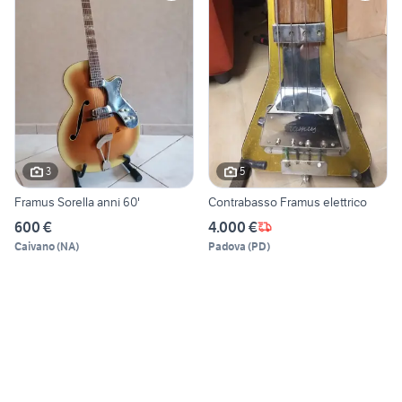
3
5
Framus Sorella anni 60'
Contrabasso Framus elettrico
600 €
4.000 €
Caivano
(
NA
)
Padova
(
PD
)