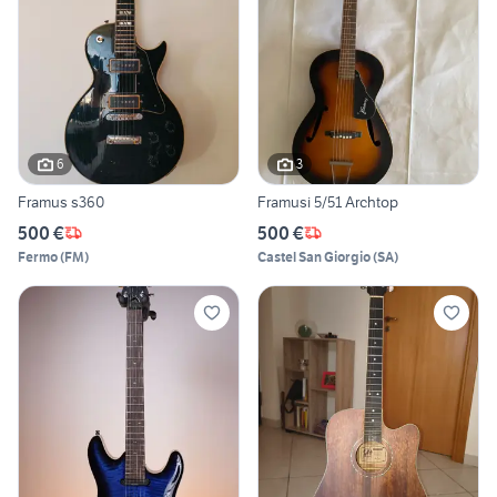
6
3
Framus s360
Framusi 5/51 Archtop
500 €
500 €
Fermo
(
FM
)
Castel San Giorgio
(
SA
)