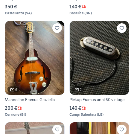
350 €
140 €
Castellanza
(
VA
)
Baselice
(
BN
)
6
2
Mandolino Framus Graziella
Pickup Framus anni 60 vintage
200 €
140 €
Cerrione
(
BI
)
Campi Salentina
(
LE
)