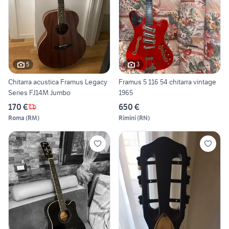
5
3
Chitarra acustica Framus Legacy
Framus 5 116 54 chitarra vintage
Series FJ14M Jumbo
1965
170 €
650 €
Roma
(
RM
)
Rimini
(
RN
)