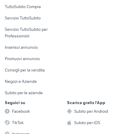
Uffici e Locali
TuttoSubito Compra
commerciali
Servizio TuttoSubito
elettronica
per la casa e la
sports e hobby
Servizio TuttoSubito per
persona
Informatica
Animali
Professionisti
Arredamento e
Console e
Accessori per
Casalinghi
Inserisci annuncio
Videogiochi
animali
Elettrodomestici
Promuovi annuncio
Audio/Video
Musica e Film
Giardino e Fai da te
Consigli per la vendita
Fotografia
Libri e Riviste
Abbigliamento e
Negozi e Aziende
Telefonia
Strumenti Musicali
Accessori
Subito per le aziende
Sports
Tutto per i bambini
Seguici su
Scarica gratis l'App
Biciclette
Facebook
Subito per Android
Collezionismo
TikTok
Subito per iOS
Instagram