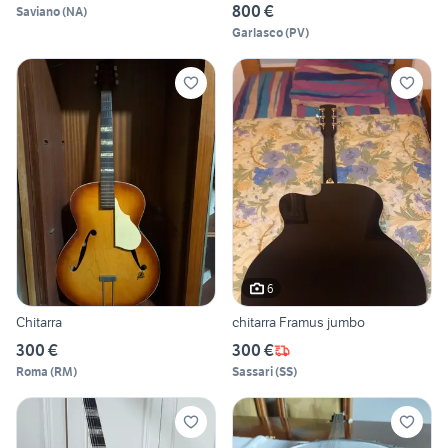
800 €
Saviano
(
NA
)
Garlasco
(
PV
)
6
Chitarra
chitarra Framus jumbo
300 €
300 €
Roma
(
RM
)
Sassari
(
SS
)