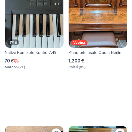
6
Vetrina
Native Komplete Kontrol A49
Pianoforte usato Opera-Berlin
70 €
1.200 €
Marcon
(
VE
)
Chiari
(
BS
)