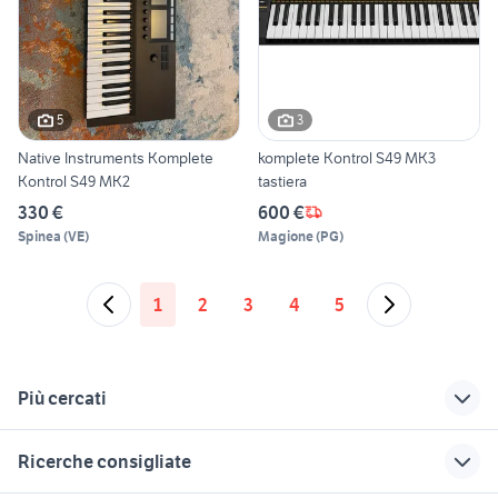
5
3
Native Instruments Komplete
komplete Kontrol S49 MK3
Kontrol S49 MK2
tastiera
330 €
600 €
Spinea
(
VE
)
Magione
(
PG
)
1
2
3
4
5
Più cercati
Correlati
Richerche simili
Suggerimenti
Ricerche consigliate
custodia violino
gibson thunderbird
akg sr40