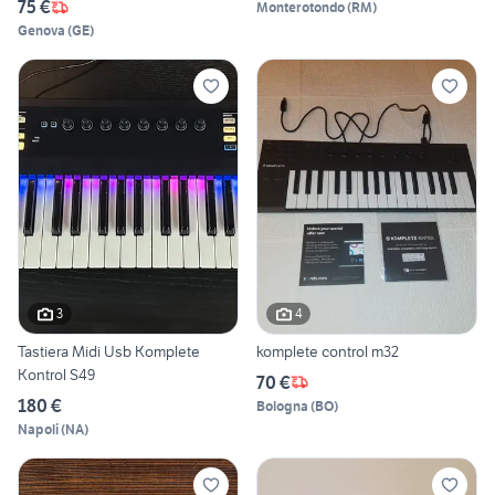
75 €
Monterotondo
(
RM
)
Genova
(
GE
)
3
4
Tastiera Midi Usb Komplete
komplete control m32
Kontrol S49
70 €
180 €
Bologna
(
BO
)
Napoli
(
NA
)