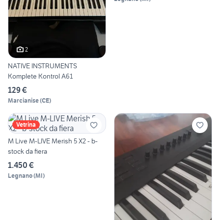
2
NATIVE INSTRUMENTS
Komplete Kontrol A61
129 €
Marcianise
(
CE
)
Vetrina
M Live M-LIVE Merish 5 X2 - b-
stock da fiera
1.450 €
Legnano
(
MI
)