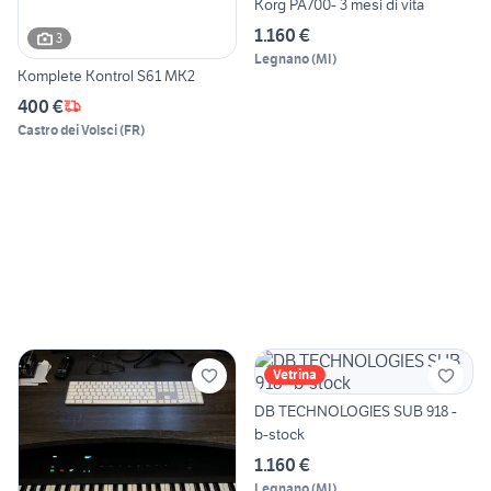
Korg PA700- 3 mesi di vita
1.160 €
3
Legnano
(
MI
)
Komplete Kontrol S61 MK2
400 €
Castro dei Volsci
(
FR
)
Vetrina
DB TECHNOLOGIES SUB 918 -
b-stock
1.160 €
Legnano
(
MI
)