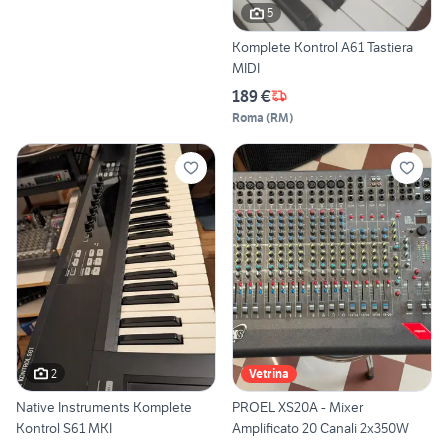
5
Komplete Kontrol A61 Tastiera
MIDI
189 €
Roma
(
RM
)
2
Vetrina
Native Instruments Komplete
PROEL XS20A - Mixer
Kontrol S61 MKI
Amplificato 20 Canali 2x350W