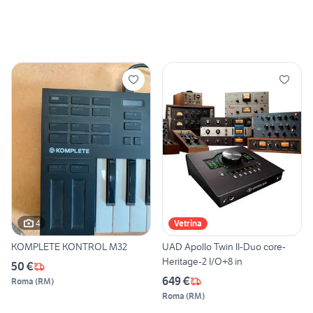
4
Vetrina
KOMPLETE KONTROL M32
UAD Apollo Twin II-Duo core-
Heritage-2 I/O+8 in
50 €
649 €
Roma
(
RM
)
Roma
(
RM
)