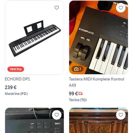
3
Vetrina
ECHORD DP1
Tastiera MIDI Komplete Kontrol
A49
239 €
99 €
Mestrino
(
PD
)
Torino
(
TO
)