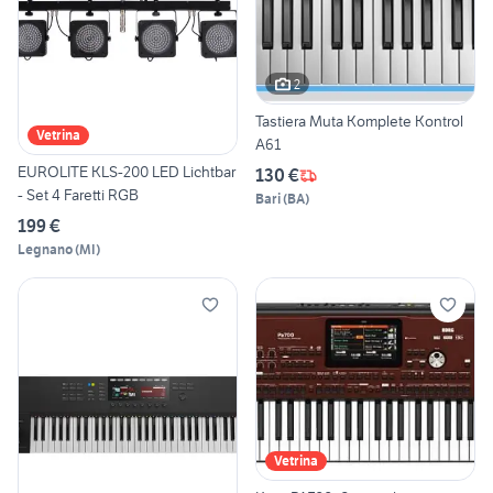
2
Tastiera Muta Komplete Kontrol
Vetrina
A61
EUROLITE KLS-200 LED Lichtbar
130 €
- Set 4 Faretti RGB
Bari
(
BA
)
199 €
Legnano
(
MI
)
Vetrina