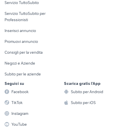
Servizio TuttoSubito
elettronica
per la casa e la
sports e hobby
Servizio TuttoSubito per
persona
Informatica
Animali
Professionisti
Arredamento e
Console e
Accessori per
Casalinghi
Inserisci annuncio
Videogiochi
animali
Elettrodomestici
Promuovi annuncio
Audio/Video
Musica e Film
Giardino e Fai da te
Consigli per la vendita
Fotografia
Libri e Riviste
Abbigliamento e
Negozi e Aziende
Telefonia
Strumenti Musicali
Accessori
Subito per le aziende
Sports
Tutto per i bambini
Seguici su
Scarica gratis l'App
Biciclette
Facebook
Subito per Android
Collezionismo
TikTok
Subito per iOS
Instagram
YouTube