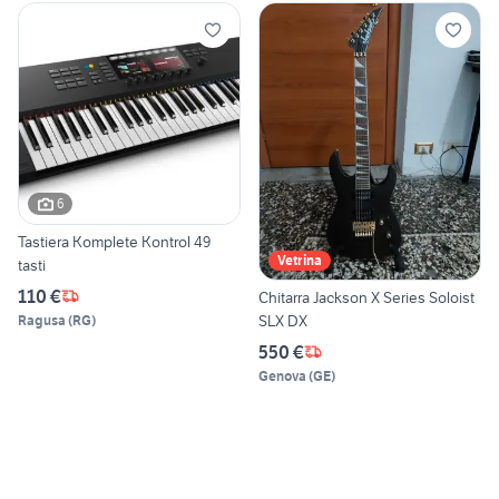
6
Tastiera Komplete Kontrol 49
Vetrina
tasti
110 €
Chitarra Jackson X Series Soloist
SLX DX
Ragusa
(
RG
)
550 €
Genova
(
GE
)