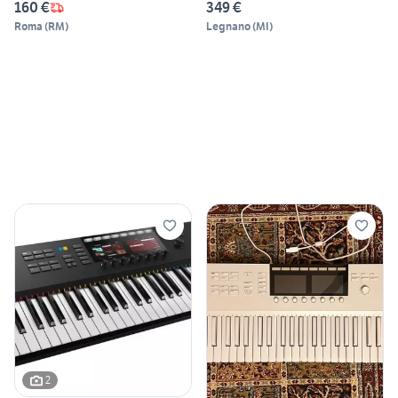
160 €
349 €
Roma
(
RM
)
Legnano
(
MI
)
2