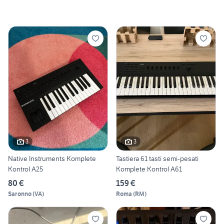
3
3
Native Instruments Komplete
Tastiera 61 tasti semi-pesati
Kontrol A25
Komplete Kontrol A61
80 €
159 €
Saronno
(
VA
)
Roma
(
RM
)