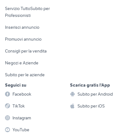
elettronica
per la casa e la
sports e hobby
Servizio TuttoSubito per
persona
Informatica
Animali
Professionisti
Arredamento e
Console e
Accessori per
Casalinghi
Inserisci annuncio
Videogiochi
animali
Elettrodomestici
Promuovi annuncio
Audio/Video
Musica e Film
Giardino e Fai da te
Consigli per la vendita
Fotografia
Libri e Riviste
Abbigliamento e
Negozi e Aziende
Telefonia
Strumenti Musicali
Accessori
Subito per le aziende
Sports
Tutto per i bambini
Seguici su
Scarica gratis l'App
Biciclette
Facebook
Subito per Android
Collezionismo
TikTok
Subito per iOS
Instagram
YouTube