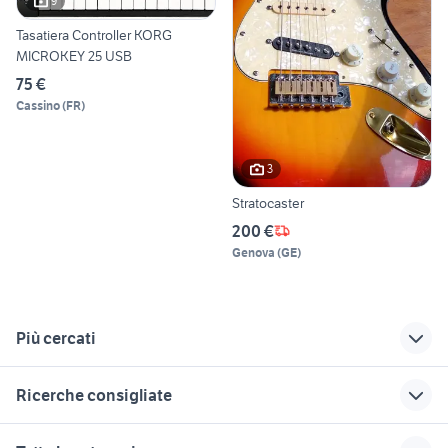
9
Tasatiera Controller KORG
MICROKEY 25 USB
75 €
Cassino
(
FR
)
3
Stratocaster
200 €
Genova
(
GE
)
Più cercati
Correlati
Richerche simili
Suggerimenti
Ricerche consigliate
korg triton le 61
yamaha hs8
giannini strumenti
musicali
microfono shure beta 58a
melodica hohner
korg kross 61
cornetta