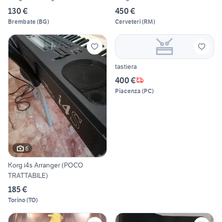
130 €
450 €
Brembate
(
BG
)
Cerveteri
(
RM
)
tastiera
400 €
Piacenza
(
PC
)
6
Korg i4s Arranger (POCO
TRATTABILE)
185 €
Torino
(
TO
)