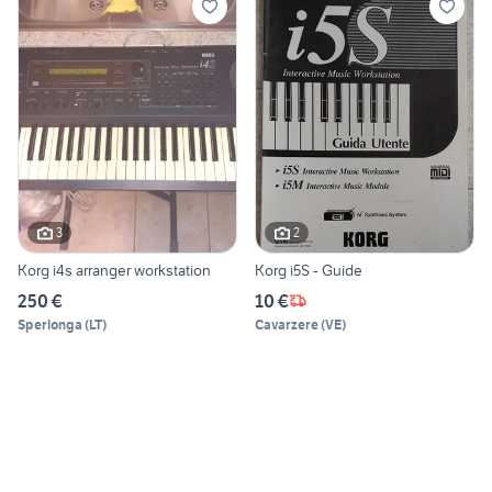
3
2
Korg i4s arranger workstation
Korg i5S - Guide
250 €
10 €
Sperlonga
(
LT
)
Cavarzere
(
VE
)