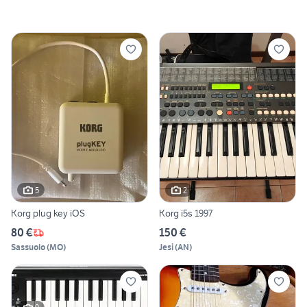
5
2
Korg plug key iOS
Korg i5s 1997
80 €
150 €
Sassuolo
(
MO
)
Jesi
(
AN
)