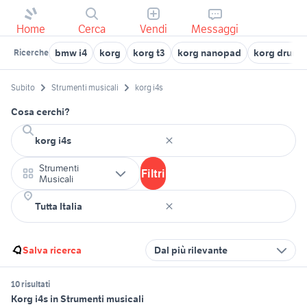
Home
Cerca
Vendi
Messaggi
bmw i4
korg
korg t3
korg nanopad
korg drum 
Ricerche
Subito
Strumenti musicali
korg i4s
Cosa cerchi?
Strumenti
Filtri
Musicali
Salva ricerca
Dal più rilevante
10 risultati
Korg i4s in Strumenti musicali