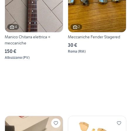
4
2
Manico Chitarra elettrica +
Meccaniche Fender Stagered
meccaniche
30 €
150 €
Roma
(
RM
)
Albuzzano
(
PV
)