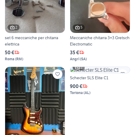
2
5
set 6 meccaniche per chitarra
Meccaniche chitarra 3+3 Gretsch
elettrica
Electromatic
50 €
35 €
Roma
(
RM
)
Angri
(
SA
)
2
Schecter SLS Elite C1
900 €
Tortona
(
AL
)