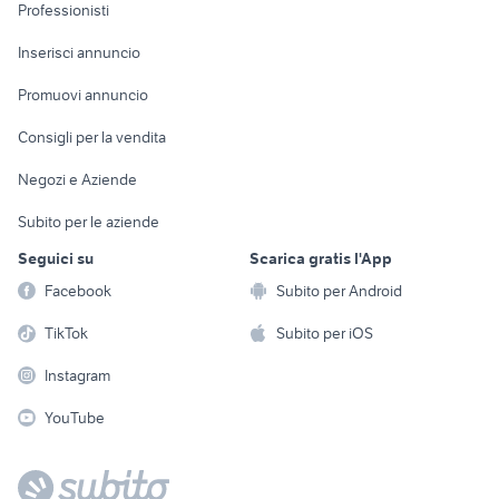
Informatica
Animali
Professionisti
Arredamento e
Console e
Accessori per
Casalinghi
Inserisci annuncio
Videogiochi
animali
Elettrodomestici
Promuovi annuncio
Audio/Video
Musica e Film
Giardino e Fai da te
Consigli per la vendita
Fotografia
Libri e Riviste
Abbigliamento e
Negozi e Aziende
Telefonia
Strumenti Musicali
Accessori
Subito per le aziende
Sports
Tutto per i bambini
Seguici su
Scarica gratis l'App
Biciclette
Facebook
Subito per Android
Collezionismo
TikTok
Subito per iOS
Instagram
YouTube