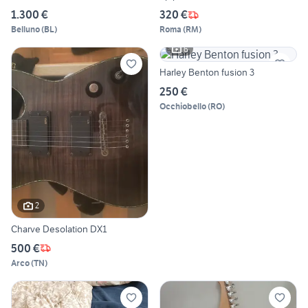
1.300 €
320 €
Belluno
(
BL
)
Roma
(
RM
)
6
Harley Benton fusion 3
250 €
Occhiobello
(
RO
)
2
Charve Desolation DX1
500 €
Arco
(
TN
)