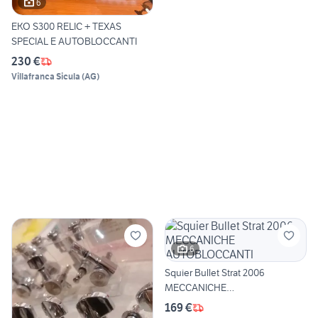
6
EKO S300 RELIC + TEXAS
SPECIAL E AUTOBLOCCANTI
230 €
Villafranca Sicula
(
AG
)
6
Squier Bullet Strat 2006
MECCANICHE
AUTOBLOCCANTI
169 €