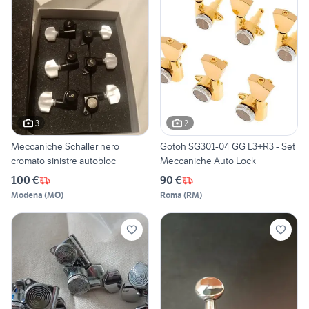
3
2
Meccaniche Schaller nero
Gotoh SG301-04 GG L3+R3 - Set
cromato sinistre autobloc
Meccaniche Auto Lock
100 €
90 €
Modena
(
MO
)
Roma
(
RM
)