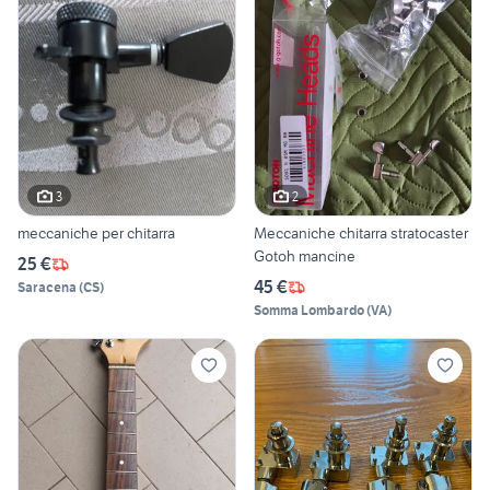
3
2
meccaniche per chitarra
Meccaniche chitarra stratocaster
Gotoh mancine
25 €
45 €
Saracena
(
CS
)
Somma Lombardo
(
VA
)