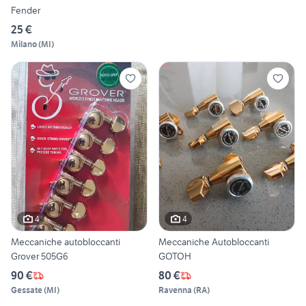
Fender
25 €
Milano
(
MI
)
4
4
Meccaniche autobloccanti
Meccaniche Autobloccanti
Grover 505G6
GOTOH
90 €
80 €
Gessate
(
MI
)
Ravenna
(
RA
)