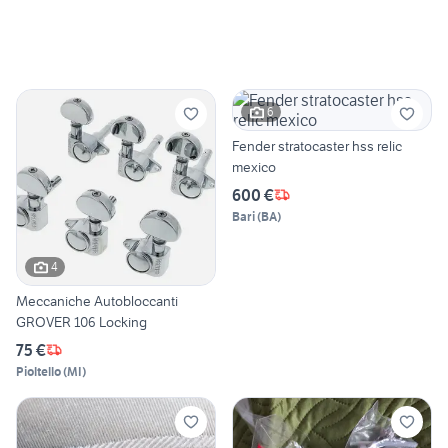
6
Fender stratocaster hss relic
mexico
600 €
Bari
(
BA
)
4
Meccaniche Autobloccanti
GROVER 106 Locking
75 €
Pioltello
(
MI
)