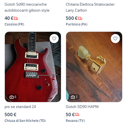
Gotoh Sd90 meccaniche
Chitarra Elettrica Stratocaster
autobloccanti gibson style
Larry Carlton
40 €
500 €
Cassino
(
FR
)
Partinico
(
PA
)
6
3
prs se standard 24
Gotoh SD90 HAPM
500 €
50 €
Chiusa di San Michele
(
TO
)
Resana
(
TV
)