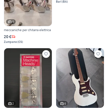
Bari
(
BA
)
6
meccaniche per chitarra elettrica
20 €
Zumpano
(
CS
)
2
6