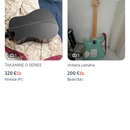
6
5
TAKÀMINE G SERIES.
chitarra yamaha
320 €
200 €
Firenze
(
FI
)
Eboli
(
SA
)