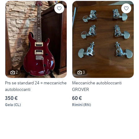
2
3
Prs se standard 24 + meccaniche
Meccaniche autobloccanti
autobloccanti
GROVER
350 €
60 €
Gela
(
CL
)
Rimini
(
RN
)