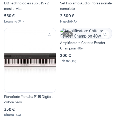
DB Technologies sub 615 - 2
Set Impianto Audio Professionale
mesi di vita
completo
560 €
2.500 €
Legnano
(
MI
)
Napoli
(
NA
)
6
Amplificatore Chitarra Fender
Champion 40w
200 €
Trieste
(
TS
)
Pianoforte Yamaha P115 Digitale
colore nero
350 €
Ribera
(
AG
)