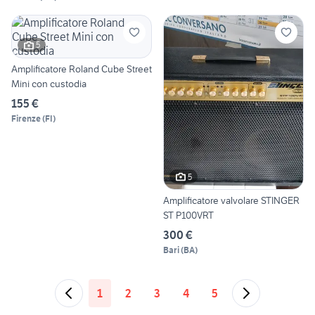
5
Amplificatore Roland Cube Street
Mini con custodia
155 €
Firenze
(
FI
)
5
Amplificatore valvolare STINGER
ST P100VRT
300 €
Bari
(
BA
)
1
2
3
4
5