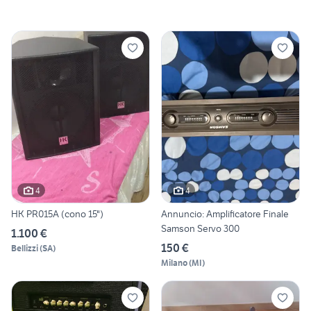
4
4
HK PR015A (cono 15")
Annuncio: Amplificatore Finale
Samson Servo 300
1.100 €
150 €
Bellizzi
(
SA
)
Milano
(
MI
)