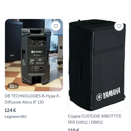
5
DB TECHNOLOGIES B-Hype 8 -
Diffusore Attivo 8" 130
124 €
Coppia CUSTODIE IMBOTTITE
Legnano
(
MI
)
PER DXR12 / DBR12
110 €