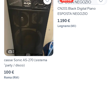
Vetrina
CN201 Black Digital Piano
ESPOSTA NEGOZIO
1.190 €
Legnano
(
MI
)
2
casse Sonic AS-270 (sistema
“party / disco)
100 €
Roma
(
RM
)