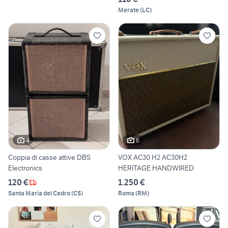
Merate
(
LC
)
4
6
Coppia di casse attive DBS
VOX AC30 H2 AC30H2
Electronics
HERITAGE HANDWIRED
120 €
1.250 €
Santa Maria del Cedro
(
CS
)
Roma
(
RM
)