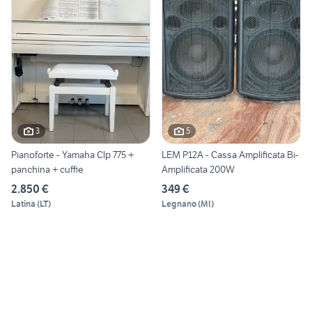
3
5
Pianoforte - Yamaha Clp 775 +
LEM P12A - Cassa Amplificata Bi-
panchina + cuffie
Amplificata 200W
2.850 €
349 €
Latina
(
LT
)
Legnano
(
MI
)