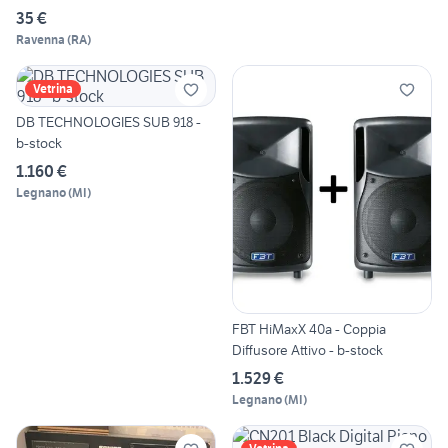
35 €
Ravenna
(
RA
)
Vetrina
DB TECHNOLOGIES SUB 918 -
b-stock
1.160 €
Legnano
(
MI
)
FBT HiMaxX 40a - Coppia
Diffusore Attivo - b-stock
1.529 €
Legnano
(
MI
)