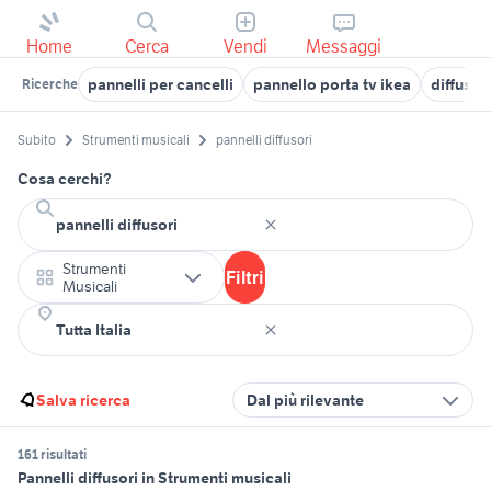
Home
Cerca
Vendi
Messaggi
pannelli per cancelli
pannello porta tv ikea
diffusor
Ricerche
Subito
Strumenti musicali
pannelli diffusori
Cosa cerchi?
Strumenti
Filtri
Musicali
Salva ricerca
Dal più rilevante
161 risultati
Pannelli diffusori in Strumenti musicali