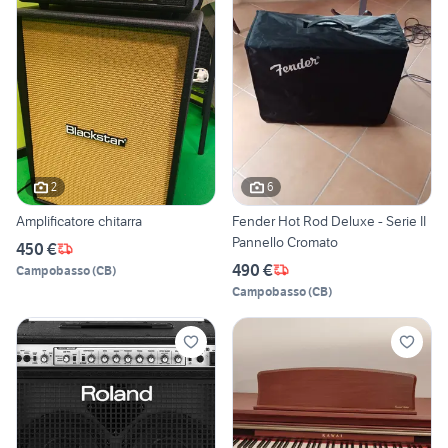
2
6
Amplificatore chitarra
Fender Hot Rod Deluxe - Serie II
Pannello Cromato
450 €
490 €
Campobasso
(
CB
)
Campobasso
(
CB
)