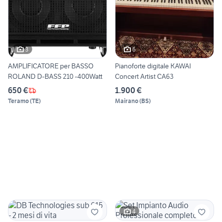
3
6
AMPLIFICATORE per BASSO
Pianoforte digitale KAWAI
ROLAND D-BASS 210 -400Watt
Concert Artist CA63
650 €
1.900 €
Teramo
(
TE
)
Mairano
(
BS
)
4