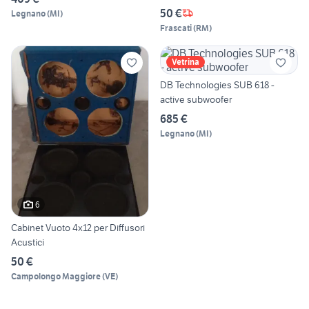
50 €
Legnano
(
MI
)
Frascati
(
RM
)
Vetrina
DB Technologies SUB 618 -
active subwoofer
685 €
Legnano
(
MI
)
6
Cabinet Vuoto 4x12 per Diffusori
Acustici
50 €
Campolongo Maggiore
(
VE
)