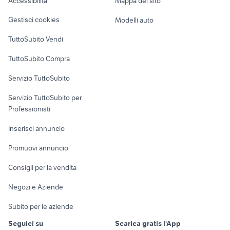
Accessibilità
Mappa del sito
provincia
Pausania
Loft, mansarde e
Veicoli commerciali
altro
Gestisci cookies
Modelli auto
Case vacanza
TuttoSubito Vendi
Uffici e Locali
TuttoSubito Compra
commerciali
Servizio TuttoSubito
elettronica
per la casa e la
sports e hobby
Servizio TuttoSubito per
persona
Informatica
Animali
Professionisti
Arredamento e
Console e
Accessori per
Casalinghi
Inserisci annuncio
Videogiochi
animali
Elettrodomestici
Promuovi annuncio
Audio/Video
Musica e Film
Giardino e Fai da te
Consigli per la vendita
Fotografia
Libri e Riviste
Abbigliamento e
Negozi e Aziende
Telefonia
Strumenti Musicali
Accessori
Subito per le aziende
Sports
Tutto per i bambini
Seguici su
Scarica gratis l'App