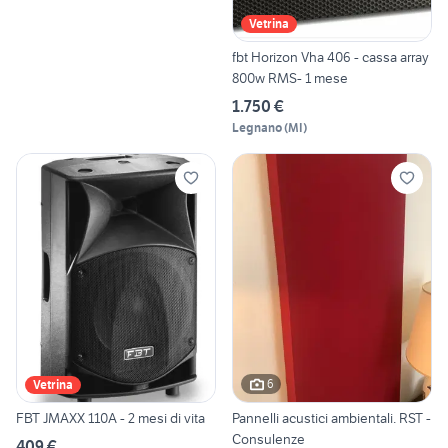
Vetrina
fbt Horizon Vha 406 - cassa array
800w RMS- 1 mese
1.750 €
Legnano
(
MI
)
6
Vetrina
FBT JMAXX 110A - 2 mesi di vita
Pannelli acustici ambientali. RST -
Consulenze
409 €