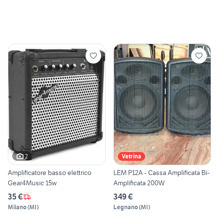
2
Vetrina
Amplificatore basso elettrico
LEM P12A - Cassa Amplificata Bi-
Gear4Music 15w
Amplificata 200W
35 €
349 €
Milano
(
MI
)
Legnano
(
MI
)