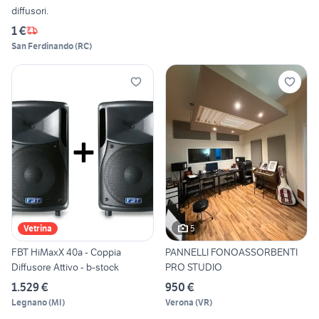
diffusori.
1 €
San Ferdinando
(
RC
)
5
Vetrina
FBT HiMaxX 40a - Coppia
PANNELLI FONOASSORBENTI
Diffusore Attivo - b-stock
PRO STUDIO
1.529 €
950 €
Legnano
(
MI
)
Verona
(
VR
)