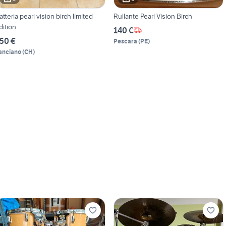
atteria pearl vision birch limited
Rullante Pearl Vision Birch
dition
140 €
50 €
Pescara
(
PE
)
anciano
(
CH
)