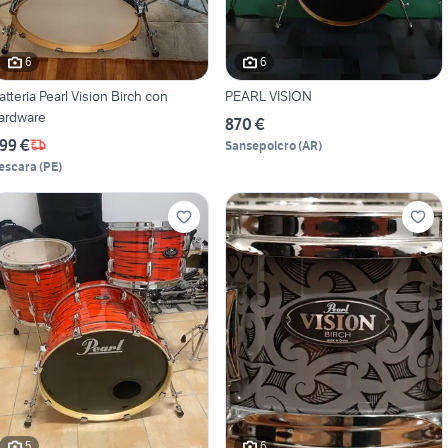
6
6
atteria Pearl Vision Birch con
PEARL VISION
ardware
870 €
99 €
Sansepolcro
(
AR
)
escara
(
PE
)
5
6