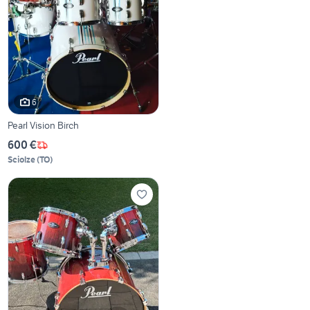
6
Pearl Vision Birch
600 €
Sciolze
(
TO
)