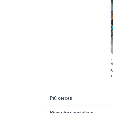
b
s
8
P
Più cercati
Correlati
R
Ricerche consigliate