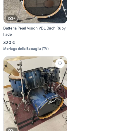
4
Batteria Pearl Vision VBL Birch Ruby
Fade
320 €
Moriago della Battaglia
(
TV
)
6