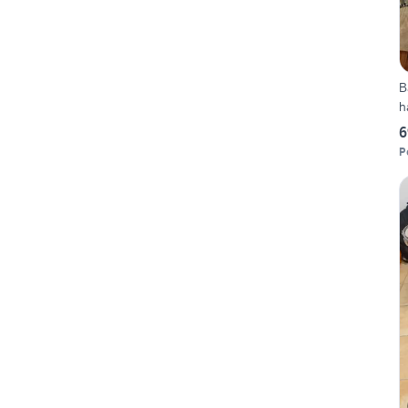
B
h
6
P