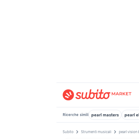
pearl masters
pearl e
Ricerche
simili
Subito
Strumenti musicali
pearl vision 