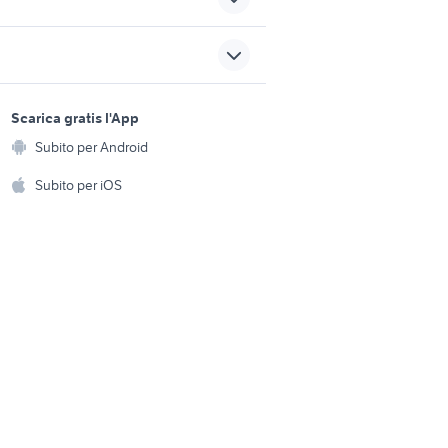
basso strumenti musicali
e
Bergamo provincia
axolotl
sports e hobby
e
il patto dei lupi film
a
Scarica gratis l'App
Animali
fender classic 60
Subito per Android
ento e
Accessori per animali
hi
Subito per iOS
Musica e Film
omestici
Libri e Riviste
e Fai da te
Strumenti Musicali
amento e
ri
Sports
 i bambini
Biciclette
Collezionismo