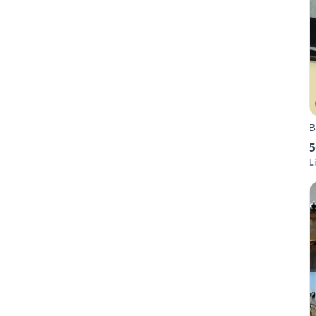
B
5
L