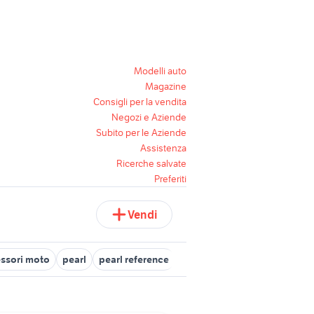
Modelli auto
Magazine
Consigli per la vendita
Negozi e Aziende
Subito per le Aziende
Assistenza
Ricerche salvate
Preferiti
Vendi
essori moto
pearl
pearl reference
tom pearl
pearl export ser