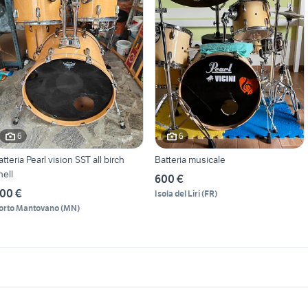
6
6
atteria Pearl vision SST all birch
Batteria musicale
hell
600 €
00 €
Isola del Liri
(
FR
)
orto Mantovano
(
MN
)
icherche simili
Suggerimenti