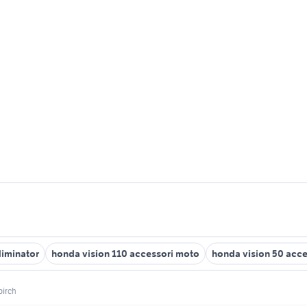
liminator
honda vision 110 accessori moto
honda vision 50 acc
birch