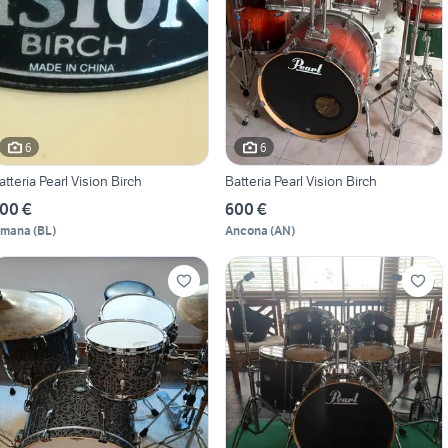
6
6
atteria Pearl Vision Birch
Batteria Pearl Vision Birch
00 €
600 €
imana
(
BL
)
Ancona
(
AN
)