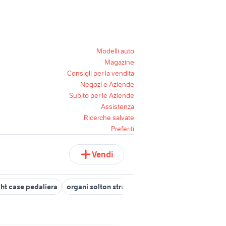
Modelli auto
Magazine
Consigli per la vendita
Negozi e Aziende
Subito per le Aziende
Assistenza
Ricerche salvate
Preferiti
Vendi
ght case pedaliera
organi solton strumenti musicali
organi liturg