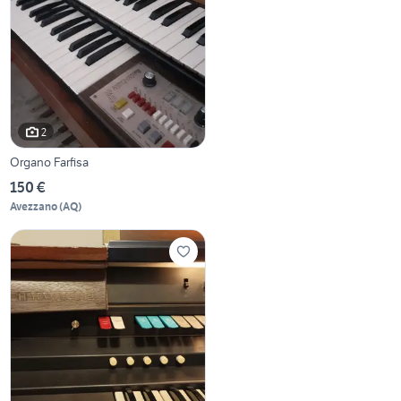
2
Organo Farfisa
150 €
Avezzano
(
AQ
)