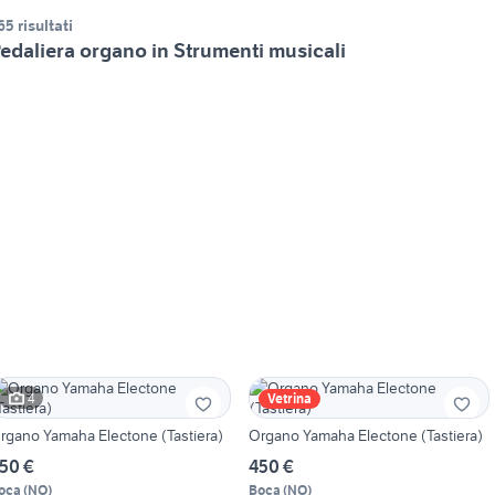
65 risultati
edaliera organo in Strumenti musicali
4
Vetrina
rgano Yamaha Electone (Tastiera)
Organo Yamaha Electone (Tastiera)
50 €
450 €
oca
(
NO
)
Boca
(
NO
)