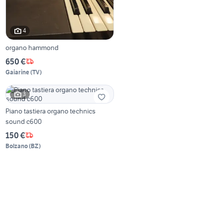
4
organo hammond
650 €
Gaiarine
(
TV
)
3
Piano tastiera organo technics
sound c600
150 €
Bolzano
(
BZ
)