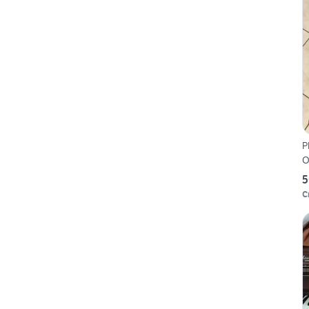
P
O
5
C