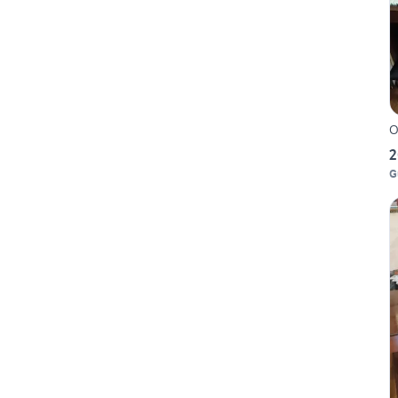
O
2
G