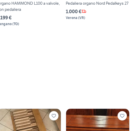
rgano HAMMOND L100 a valvole,
Pedaliera organo Nord Pedalkeys 27
on pedaliera
1.000 €
.199 €
Verona
(
VR
)
angano
(
TO
)