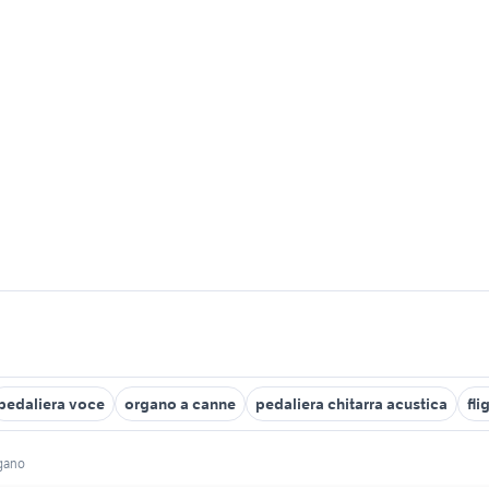
pedaliera voce
organo a canne
pedaliera chitarra acustica
fli
rgano