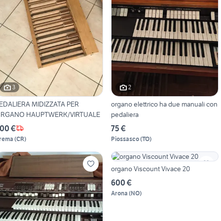
3
2
EDALIERA MIDIZZATA PER
organo elettrico ha due manuali con
RGANO HAUPTWERK/VIRTUALE
pedaliera
00 €
75 €
rema
(
CR
)
Piossasco
(
TO
)
organo Viscount Vivace 20
600 €
Arona
(
NO
)