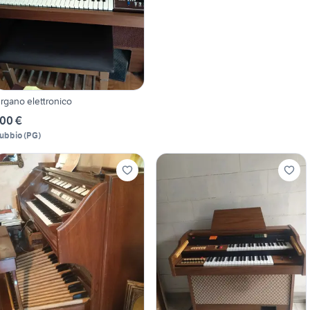
rgano elettronico
00 €
ubbio
(
PG
)