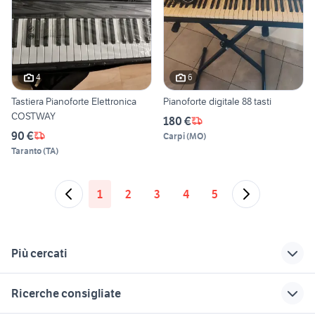
4
6
Tastiera Pianoforte Elettronica
Pianoforte digitale 88 tasti
COSTWAY
180 €
90 €
Carpi
(
MO
)
Taranto
(
TA
)
1
2
3
4
5
Più cercati
Correlati
Richerche simili
Suggerimenti
Ricerche consigliate
copritastiera
sax tenore
vecchia tromba