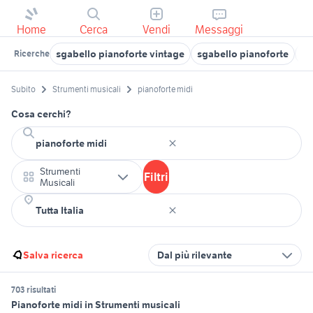
Home
Cerca
Vendi
Messaggi
sgabello pianoforte vintage
sgabello pianoforte
pi
Ricerche
Subito
Strumenti musicali
pianoforte midi
Cosa cerchi?
Strumenti
Filtri
Musicali
Salva ricerca
Dal più rilevante
703 risultati
Pianoforte midi in Strumenti musicali