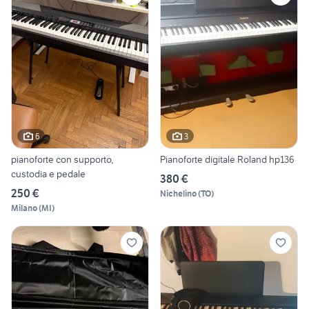
6
3
pianoforte con supporto,
Pianoforte digitale Roland hp136
custodia e pedale
380 €
250 €
Nichelino
(
TO
)
Milano
(
MI
)