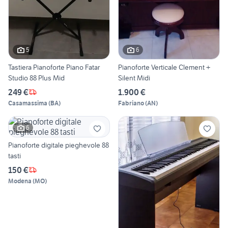
5
6
Tastiera Pianoforte Piano Fatar
Pianoforte Verticale Clement +
Studio 88 Plus Mid
Silent Midi
249 €
1.900 €
Casamassima
(
BA
)
Fabriano
(
AN
)
6
Pianoforte digitale pieghevole 88
tasti
150 €
Modena
(
MO
)