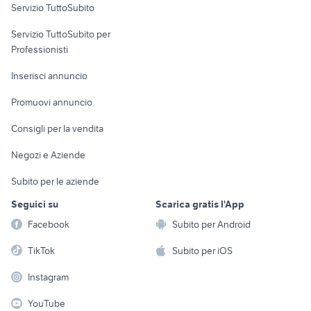
Servizio TuttoSubito
elettronica
per la casa e la
sports e hobby
Servizio TuttoSubito per
persona
Informatica
Animali
Professionisti
Arredamento e
Console e
Accessori per
Casalinghi
Inserisci annuncio
Videogiochi
animali
Elettrodomestici
Promuovi annuncio
Audio/Video
Musica e Film
Giardino e Fai da te
Consigli per la vendita
Fotografia
Libri e Riviste
Abbigliamento e
Negozi e Aziende
Telefonia
Strumenti Musicali
Accessori
Subito per le aziende
Sports
Tutto per i bambini
Seguici su
Scarica gratis l'App
Biciclette
Facebook
Subito per Android
Collezionismo
TikTok
Subito per iOS
Instagram
YouTube