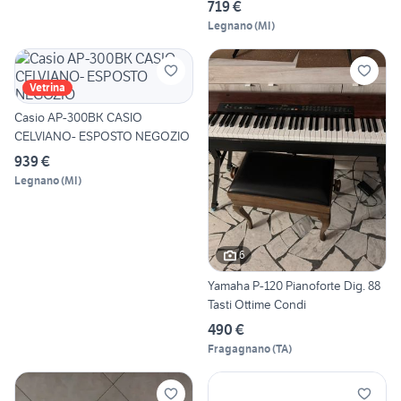
719 €
Legnano
(
MI
)
Vetrina
Casio AP-300BK CASIO
CELVIANO- ESPOSTO NEGOZIO
939 €
Legnano
(
MI
)
6
Yamaha P-120 Pianoforte Dig. 88
Tasti Ottime Condi
490 €
Fragagnano
(
TA
)