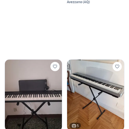
Avezzano
(
AQ
)
5