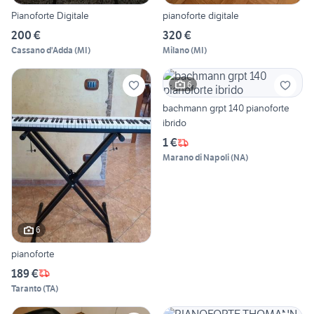
Pianoforte Digitale
pianoforte digitale
200 €
320 €
Cassano d'Adda
(
MI
)
Milano
(
MI
)
6
bachmann grpt 140 pianoforte
ibrido
1 €
Marano di Napoli
(
NA
)
6
pianoforte
189 €
Taranto
(
TA
)