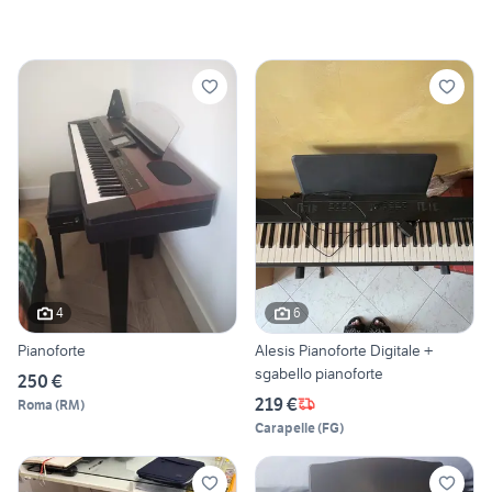
4
6
Pianoforte
Alesis Pianoforte Digitale +
sgabello pianoforte
250 €
219 €
Roma
(
RM
)
Carapelle
(
FG
)