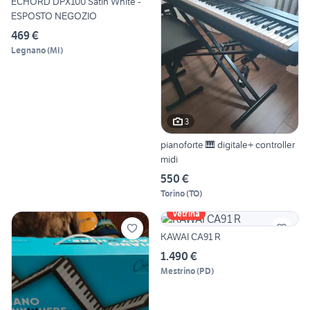
ECHORD DPX100 Satin White -
ESPOSTO NEGOZIO
469 €
Legnano
(
MI
)
3
pianoforte 🎹 digitale+ controller
midi
550 €
Torino
(
TO
)
Vetrina
KAWAI CA91 R
1.490 €
Mestrino
(
PD
)