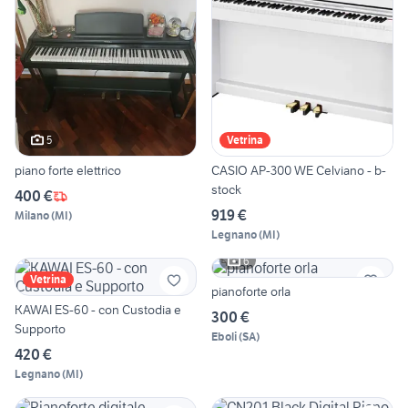
5
Vetrina
piano forte elettrico
CASIO AP-300 WE Celviano - b-
stock
400 €
919 €
Milano
(
MI
)
Legnano
(
MI
)
6
Vetrina
pianoforte orla
KAWAI ES-60 - con Custodia e
300 €
Supporto
Eboli
(
SA
)
420 €
Legnano
(
MI
)