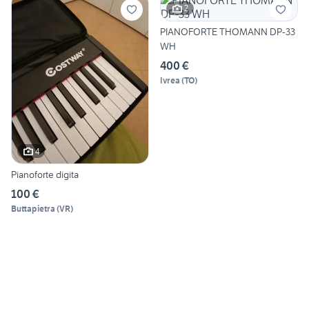
2
PIANOFORTE THOMANN DP-33
WH
400 €
Ivrea
(
TO
)
4
Pianoforte digita
100 €
Buttapietra
(
VR
)