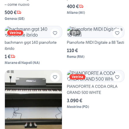
– come nuovo
400 €
500 €
Milano
(
MI
)
Genova
(
GE
)
5
Vetrina
bachmann grpt 140 pianoforte
Pianoforte MIDI Digitale a 88 Tasti
ibrido
110 €
1 €
Roma
(
RM
)
Marano di Napoli
(
NA
)
Vetrina
PIANOFORTE A CODA ORLA
GRAND 500 WHITE
3.090 €
Mestrino
(
PD
)