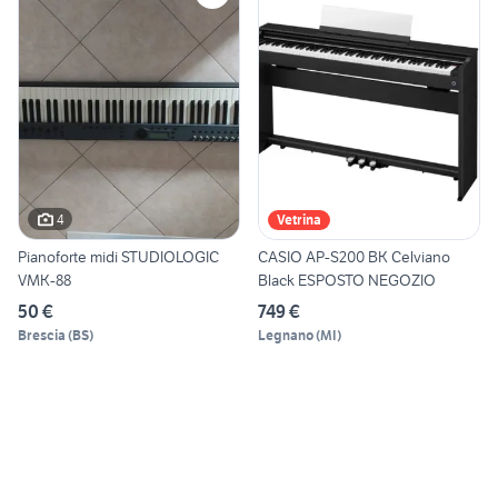
4
Vetrina
Pianoforte midi STUDIOLOGIC
CASIO AP-S200 BK Celviano
VMK-88
Black ESPOSTO NEGOZIO
50 €
749 €
Brescia
(
BS
)
Legnano
(
MI
)