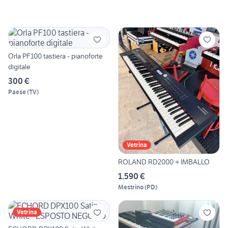
Orla PF100 tastiera - pianoforte
digitale
300 €
Paese
(
TV
)
Vetrina
ROLAND RD2000 + IMBALLO
1.590 €
Mestrino
(
PD
)
Vetrina