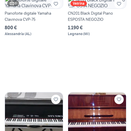
6
Vetrina
Pianoforte digitale Yamaha
CN201 Black Digital Piano
Clavinova CVP-75
ESPOSTA NEGOZIO
800 €
1.190 €
Alessandria
(
AL
)
Legnano
(
MI
)