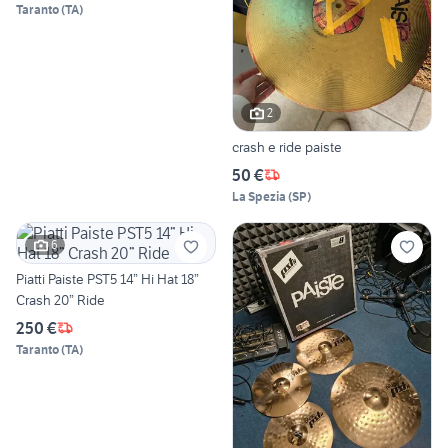
Taranto
(
TA
)
2
crash e ride paiste
50 €
La Spezia
(
SP
)
6
Piatti Paiste PST5 14” Hi Hat 18”
Crash 20” Ride
250 €
Taranto
(
TA
)