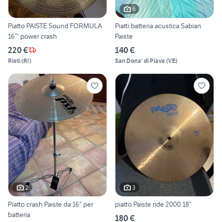
6
Piatto PAISTE Sound FORMULA
Piatti batteria acustica Sabian
16”’ power crash
Paiste
220 €
140 €
Rieti
(
RI
)
San Dona' di Piave
(
VE
)
2
3
Piatto crash Paiste da 16” per
piatto Paiste ride 2000 18”
batteria
180 €