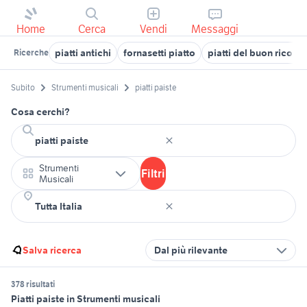
Home
Cerca
Vendi
Messaggi
piatti antichi
fornasetti piatto
piatti del buon ricord
Ricerche
Subito
Strumenti musicali
piatti paiste
Cosa cerchi?
Strumenti
Filtri
Musicali
Salva ricerca
Dal più rilevante
378 risultati
Piatti paiste in Strumenti musicali