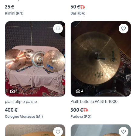
25 €
50 €
Rimini
(
RN
)
Bari
(
BA
)
6
4
piatti ufip e paiste
Piatti batteria PAISTE 1000
400 €
500 €
Cologno Monzese
(
MI
)
Padova
(
PD
)