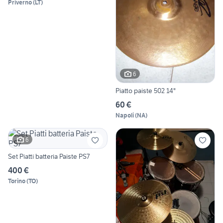
Priverno
(
LT
)
6
Piatto paiste 502 14"
60 €
Napoli
(
NA
)
6
Set Piatti batteria Paiste PS7
400 €
Torino
(
TO
)