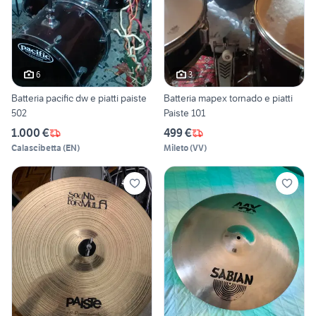
6
3
Batteria pacific dw e piatti paiste
Batteria mapex tornado e piatti
502
Paiste 101
1.000 €
499 €
Calascibetta
(
EN
)
Mileto
(
VV
)