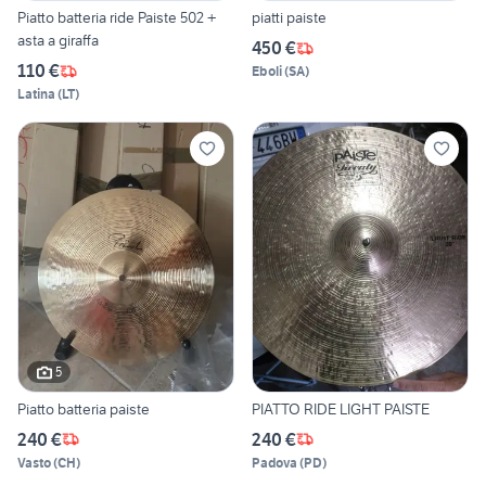
Piatto batteria ride Paiste 502 +
piatti paiste
asta a giraffa
450 €
110 €
Eboli
(
SA
)
Latina
(
LT
)
5
Piatto batteria paiste
PIATTO RIDE LIGHT PAISTE
240 €
240 €
Vasto
(
CH
)
Padova
(
PD
)