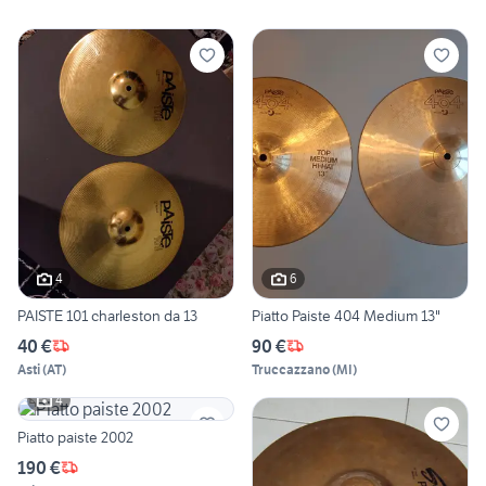
4
6
PAISTE 101 charleston da 13
Piatto Paiste 404 Medium 13"
40 €
90 €
Asti
(
AT
)
Truccazzano
(
MI
)
4
Piatto paiste 2002
190 €