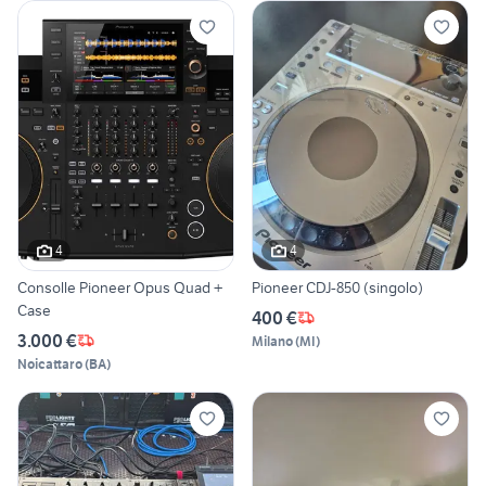
4
4
Consolle Pioneer Opus Quad +
Pioneer CDJ-850 (singolo)
Case
400 €
3.000 €
Milano
(
MI
)
Noicattaro
(
BA
)