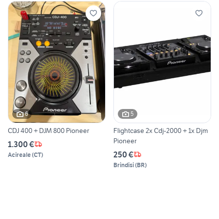
6
5
CDJ 400 + DJM 800 Pioneer
Flightcase 2x Cdj-2000 + 1x Djm
Pioneer
1.300 €
250 €
Acireale
(
CT
)
Brindisi
(
BR
)