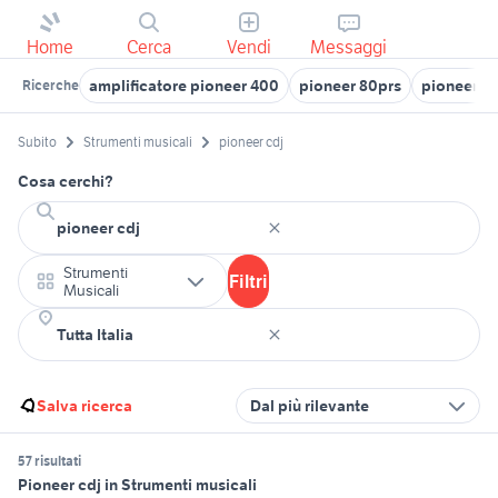
Home
Cerca
Vendi
Messaggi
amplificatore pioneer 400
pioneer 80prs
pioneer sa
Ricerche
Subito
Strumenti musicali
pioneer cdj
Cosa cerchi?
Strumenti
Filtri
Musicali
Salva ricerca
Dal più rilevante
57 risultati
Pioneer cdj in Strumenti musicali