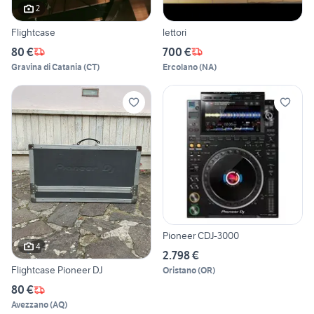
2
Flightcase
lettori
80 €
700 €
Gravina di Catania
(
CT
)
Ercolano
(
NA
)
Pioneer CDJ-3000
4
2.798 €
Flightcase Pioneer DJ
Oristano
(
OR
)
80 €
Avezzano
(
AQ
)