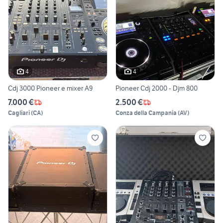
4
4
Cdj 3000 Pioneer e mixer A9
Pioneer Cdj 2000 - Djm 800
7.000 €
2.500 €
Cagliari
(
CA
)
Conza della Campania
(
AV
)