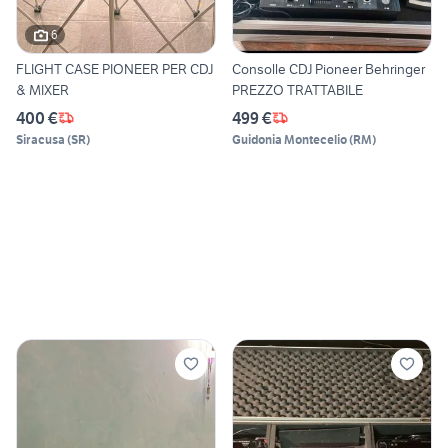
6
FLIGHT CASE PIONEER PER CDJ
Consolle CDJ Pioneer Behringer
& MIXER
PREZZO TRATTABILE
400 €
499 €
Siracusa
(
SR
)
Guidonia Montecelio
(
RM
)