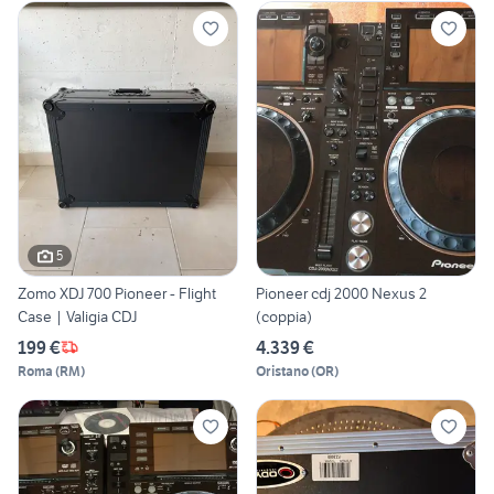
5
Zomo XDJ 700 Pioneer - Flight
Pioneer cdj 2000 Nexus 2
Case | Valigia CDJ
(coppia)
199 €
4.339 €
Roma
(
RM
)
Oristano
(
OR
)