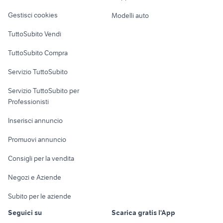
Veicoli commerciali
altro
Gestisci cookies
Modelli auto
Case vacanza
TuttoSubito Vendi
Uffici e Locali
TuttoSubito Compra
commerciali
Servizio TuttoSubito
elettronica
per la casa e la
sports e hobby
Servizio TuttoSubito per
persona
Informatica
Animali
Professionisti
Arredamento e
Console e
Accessori per
Casalinghi
Inserisci annuncio
Videogiochi
animali
Elettrodomestici
Promuovi annuncio
Audio/Video
Musica e Film
Giardino e Fai da te
Consigli per la vendita
Fotografia
Libri e Riviste
Abbigliamento e
Negozi e Aziende
Telefonia
Strumenti Musicali
Accessori
Subito per le aziende
Sports
Tutto per i bambini
Seguici su
Scarica gratis l'App
Biciclette