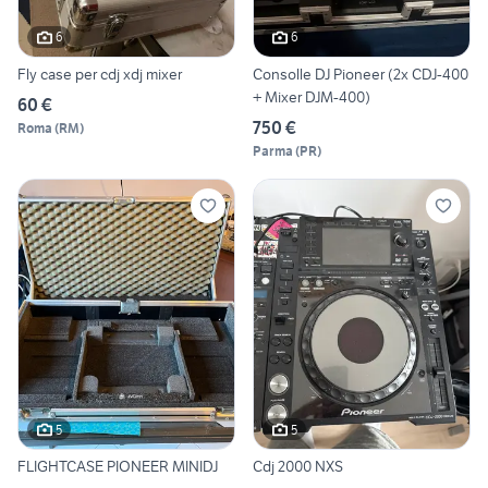
6
6
Fly case per cdj xdj mixer
Consolle DJ Pioneer (2x CDJ-400
+ Mixer DJM-400)
60 €
750 €
Roma
(
RM
)
Parma
(
PR
)
5
5
FLIGHTCASE PIONEER MINIDJ
Cdj 2000 NXS