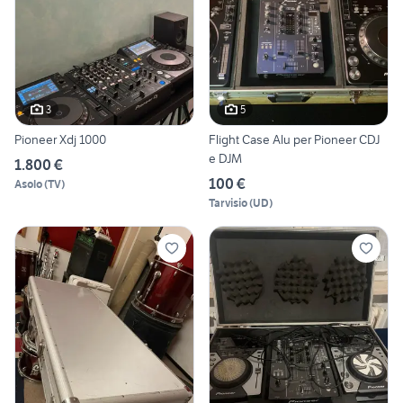
3
5
Pioneer Xdj 1000
Flight Case Alu per Pioneer CDJ
e DJM
1.800 €
100 €
Asolo
(
TV
)
Tarvisio
(
UD
)