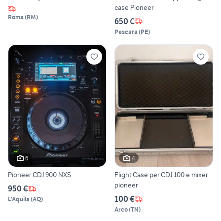
case Pioneer
Roma
(
RM
)
650 €
Pescara
(
PE
)
6
4
Pioneer CDJ 900 NXS
Flight Case per CDJ 100 e mixer
pioneer
950 €
100 €
L'Aquila
(
AQ
)
Arco
(
TN
)