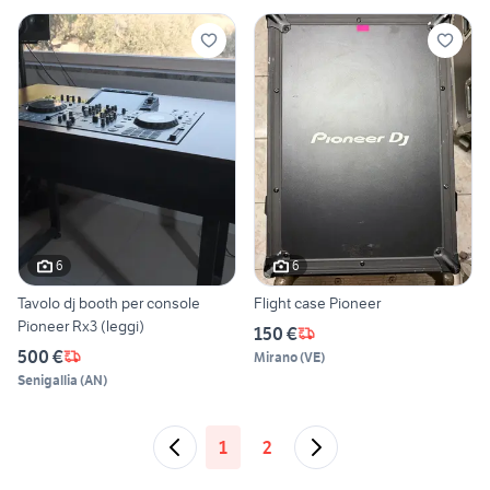
6
6
Tavolo dj booth per console
Flight case Pioneer
Pioneer Rx3 (leggi)
150 €
500 €
Mirano
(
VE
)
Senigallia
(
AN
)
1
2