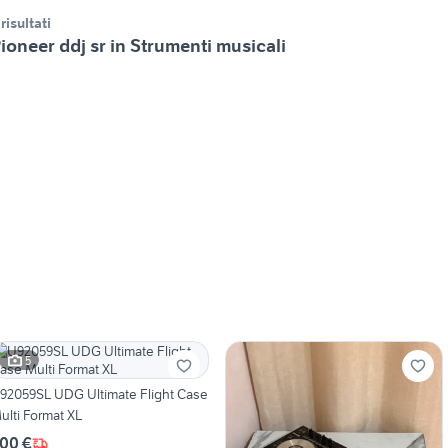
 risultati
ioneer ddj sr in Strumenti musicali
5
92059SL UDG Ultimate Flight Case
ulti Format XL
00 €