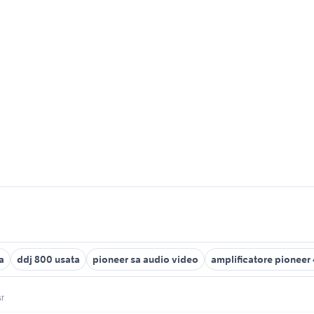
a
ddj 800 usata
pioneer sa audio video
amplificatore pioneer
sr