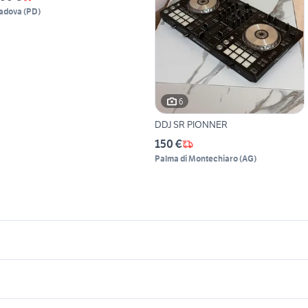
adova
(
PD
)
6
DDJ SR PIONNER
150 €
Palma di Montechiaro
(
AG
)
icherche simili
Suggerimenti
atteria vintage
sax ripamonti
dio
korg synth
sound canvas
ontempi system 5
ketron