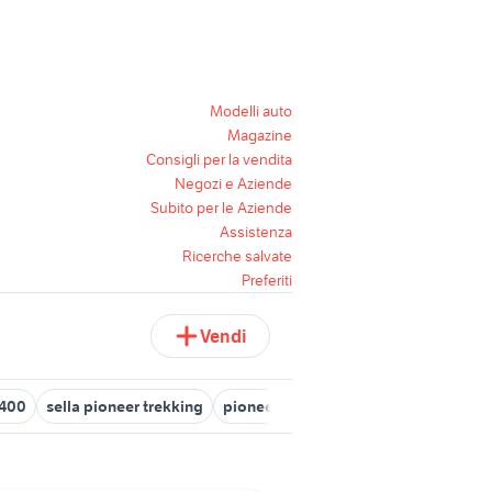
Modelli auto
Magazine
Consigli per la vendita
Negozi e Aziende
Subito per le Aziende
Assistenza
Ricerche salvate
Preferiti
Vendi
 400
sella pioneer trekking
pioneer 80prs
pioneer ddj 1000 str