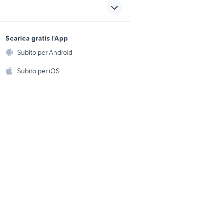
nheiser
goldsound
sports e hobby
nto
axolotl
a
Scarica gratis l'App
Animali
tamburo a cornice
Subito per Android
ento e
Accessori per animali
hi
Subito per iOS
Musica e Film
omestici
Libri e Riviste
e Fai da te
Strumenti Musicali
amento e
ri
Sports
 i bambini
Biciclette
Collezionismo