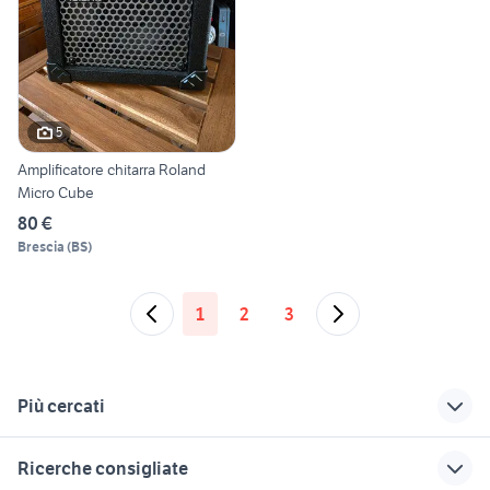
5
Amplificatore chitarra Roland
Micro Cube
80 €
Brescia
(
BS
)
1
2
3
Più cercati
Correlati
Richerche simili
Suggerimenti
Ricerche consigliate
ampli chitarra
roland jazz chorus
ddj 800 usata