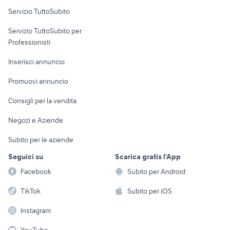
Servizio TuttoSubito
elettronica
per la casa e la
sports e hobby
Servizio TuttoSubito per
persona
Informatica
Animali
Professionisti
Arredamento e
Console e
Accessori per
Casalinghi
Inserisci annuncio
Videogiochi
animali
Elettrodomestici
Promuovi annuncio
Audio/Video
Musica e Film
Giardino e Fai da te
Consigli per la vendita
Fotografia
Libri e Riviste
Abbigliamento e
Negozi e Aziende
Telefonia
Strumenti Musicali
Accessori
Subito per le aziende
Sports
Tutto per i bambini
Seguici su
Scarica gratis l'App
Biciclette
Facebook
Subito per Android
Collezionismo
TikTok
Subito per iOS
Instagram
YouTube