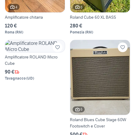
4
6
Amplificatore chitarra
Roland Cube 60 XL BASS
120 €
280 €
Roma
(
RM
)
Pomezia
(
RM
)
Amplificatore ROLAND Micro
Cube
90 €
Tavagnacco
(
UD
)
6
Roland Blues Cube Stage 60W
Footswitch e Cover
500 €