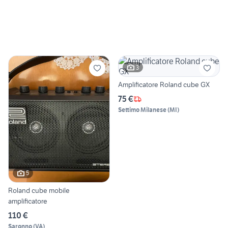
3
Amplificatore Roland cube GX
75 €
Settimo Milanese
(
MI
)
5
Roland cube mobile
amplificatore
110 €
Saronno
(
VA
)