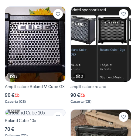
3
3
Amplificatore Roland M Cube GX
amplificatore roland
90 €
90 €
Caserta
(
CE
)
Caserta
(
CE
)
3
Roland Cube 10x
70 €
Collegno
(
TO
)