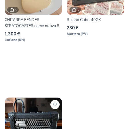
6
3
CHITARRA FENDER
Roland Cube-40GX
STRATOCASTER come nuova !!
280 €
1.300 €
Mortara
(
PV
)
Coriano
(
RN
)