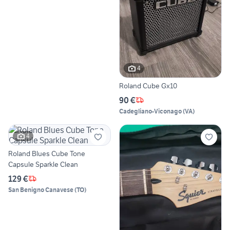
4
Roland Cube Gx10
90 €
Cadegliano-Viconago
(
VA
)
4
Roland Blues Cube Tone
Capsule Sparkle Clean
129 €
San Benigno Canavese
(
TO
)