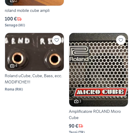
2
roland mobile cube ampli
100 €
Senago
(
MI
)
4
Roland uCube, Cube, Bass, ecc.
MODIFICHE!!!
Roma
(
RM
)
3
Amplificatore ROLAND Micro
Cube
90 €
Terni
(
TR
)