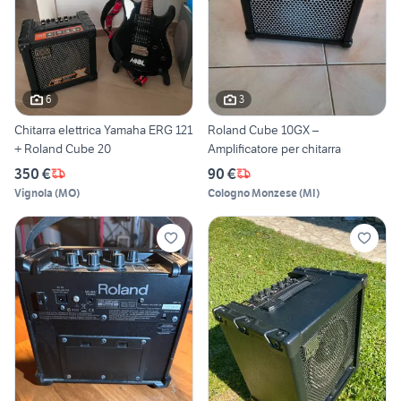
6
3
Chitarra elettrica Yamaha ERG 121
Roland Cube 10GX –
+ Roland Cube 20
Amplificatore per chitarra
350 €
90 €
Vignola
(
MO
)
Cologno Monzese
(
MI
)