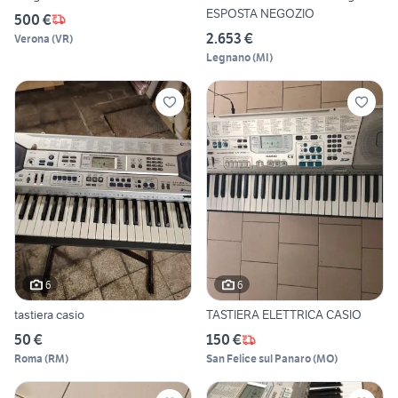
ESPOSTA NEGOZIO
500 €
2.653 €
Verona
(
VR
)
Legnano
(
MI
)
6
6
tastiera casio
TASTIERA ELETTRICA CASIO
50 €
150 €
Roma
(
RM
)
San Felice sul Panaro
(
MO
)