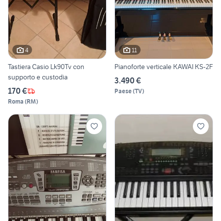
4
11
Tastiera Casio Lk90Tv con
Pianoforte verticale KAWAI KS-2F
supporto e custodia
3.490 €
170 €
Paese
(
TV
)
Roma
(
RM
)