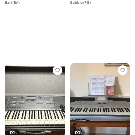
Bari
(
BA
)
Gubbio
(
PG
)
6
6