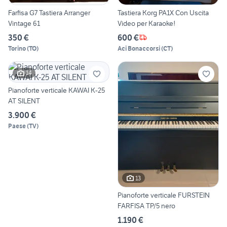
Farfisa G7 Tastiera Arranger
Tastiera Korg PA1X Con Uscita
Vintage 61
Video per Karaoke!
350 €
600 €
Torino
(
TO
)
Aci Bonaccorsi
(
CT
)
14
Pianoforte verticale KAWAI K-25
AT SILENT
3.900 €
Paese
(
TV
)
13
Pianoforte verticale FURSTEIN
FARFISA TP/5 nero
1.190 €