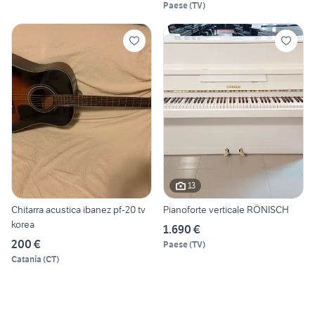
Paese
(
TV
)
13
Chitarra acustica ibanez pf-20 tv
Pianoforte verticale RÖNISCH
korea
1.690 €
200 €
Paese
(
TV
)
Catania
(
CT
)