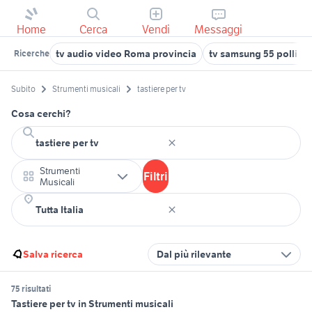
Home
Cerca
Vendi
Messaggi
tv audio video Roma provincia
tv samsung 55 pollici 
Ricerche
Subito
Strumenti musicali
tastiere per tv
Cosa cerchi?
Strumenti
Filtri
Musicali
Salva ricerca
Dal più rilevante
75 risultati
Tastiere per tv in Strumenti musicali