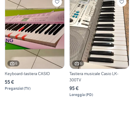
6
6
Keyboard-tastiera CASIO
Tastiera musicale Casio LK-
300TV
55 €
95 €
Preganziol
(
TV
)
Loreggia
(
PD
)