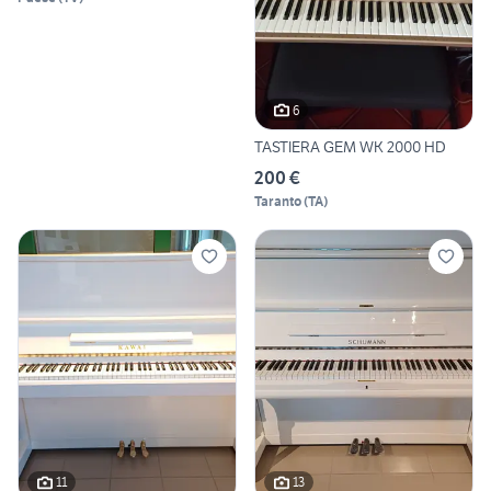
6
TASTIERA GEM WK 2000 HD
200 €
Taranto
(
TA
)
11
13