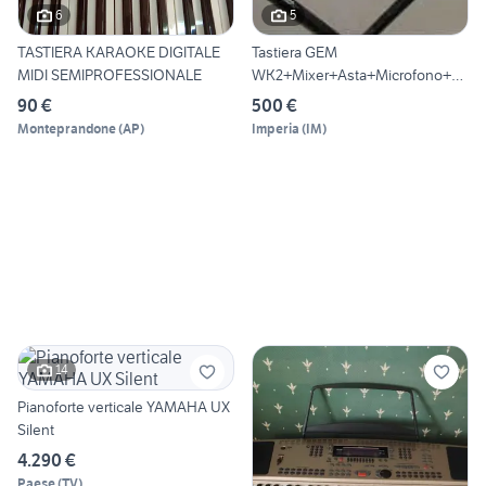
6
5
TASTIERA KARAOKE DIGITALE
Tastiera GEM
MIDI SEMIPROFESSIONALE
WK2+Mixer+Asta+Microfono+Ca
vi+ Cassa.
90 €
500 €
Monteprandone
(
AP
)
Imperia
(
IM
)
14
Pianoforte verticale YAMAHA UX
Silent
4.290 €
Paese
(
TV
)