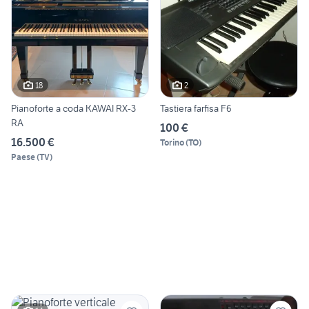
18
2
Pianoforte a coda KAWAI RX-3
Tastiera farfisa F6
RA
100 €
16.500 €
Torino
(
TO
)
Paese
(
TV
)