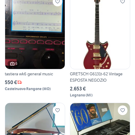
6
tastiera wk6 general music
GRETSCH G6131t-62 Vintage
ESPOSTA NEGOZIO
550 €
2.653 €
Castelnuovo Rangone
(
MO
)
Legnano
(
MI
)