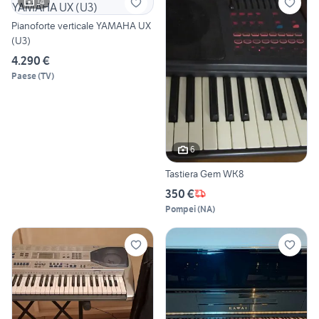
14
Pianoforte verticale YAMAHA UX
(U3)
4.290 €
Paese
(
TV
)
6
Tastiera Gem WK8
350 €
Pompei
(
NA
)