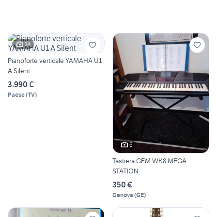
14
Pianoforte verticale YAMAHA U1
A Silent
3.990 €
Paese
(
TV
)
6
Tastiera GEM WK8 MEGA
STATION
350 €
Genova
(
GE
)